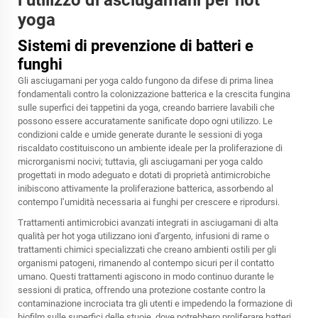
l’utilizzo di asciugamani per hot
yoga
Sistemi di prevenzione di batteri e
funghi
Gli asciugamani per yoga caldo fungono da difese di prima linea
fondamentali contro la colonizzazione batterica e la crescita fungina
sulle superfici dei tappetini da yoga, creando barriere lavabili che
possono essere accuratamente sanificate dopo ogni utilizzo. Le
condizioni calde e umide generate durante le sessioni di yoga
riscaldato costituiscono un ambiente ideale per la proliferazione di
microrganismi nocivi; tuttavia, gli asciugamani per yoga caldo
progettati in modo adeguato e dotati di proprietà antimicrobiche
inibiscono attivamente la proliferazione batterica, assorbendo al
contempo l’umidità necessaria ai funghi per crescere e riprodursi.
Trattamenti antimicrobici avanzati integrati in asciugamani di alta
qualità per hot yoga utilizzano ioni d'argento, infusioni di rame o
trattamenti chimici specializzati che creano ambienti ostili per gli
organismi patogeni, rimanendo al contempo sicuri per il contatto
umano. Questi trattamenti agiscono in modo continuo durante le
sessioni di pratica, offrendo una protezione costante contro la
contaminazione incrociata tra gli utenti e impedendo la formazione di
biofilm sulle superfici delle stuoie, dove potrebbero proliferare batteri