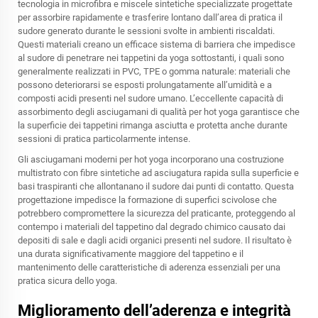
tecnologia in microfibra e miscele sintetiche specializzate progettate
per assorbire rapidamente e trasferire lontano dall’area di pratica il
sudore generato durante le sessioni svolte in ambienti riscaldati.
Questi materiali creano un efficace sistema di barriera che impedisce
al sudore di penetrare nei tappetini da yoga sottostanti, i quali sono
generalmente realizzati in PVC, TPE o gomma naturale: materiali che
possono deteriorarsi se esposti prolungatamente all’umidità e a
composti acidi presenti nel sudore umano. L’eccellente capacità di
assorbimento degli asciugamani di qualità per hot yoga garantisce che
la superficie dei tappetini rimanga asciutta e protetta anche durante
sessioni di pratica particolarmente intense.
Gli asciugamani moderni per hot yoga incorporano una costruzione
multistrato con fibre sintetiche ad asciugatura rapida sulla superficie e
basi traspiranti che allontanano il sudore dai punti di contatto. Questa
progettazione impedisce la formazione di superfici scivolose che
potrebbero compromettere la sicurezza del praticante, proteggendo al
contempo i materiali del tappetino dal degrado chimico causato dai
depositi di sale e dagli acidi organici presenti nel sudore. Il risultato è
una durata significativamente maggiore del tappetino e il
mantenimento delle caratteristiche di aderenza essenziali per una
pratica sicura dello yoga.
Miglioramento dell’aderenza e integrità