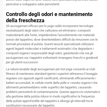
pericolosi e svilupparsi odori persistenti.
Controllo degli odori e mantenimento
della freschezza
Gli asciugamani efficaci per lo yoga caldo incorporano tecnologie
neutralizzanti degli odori che catturano ed eliminano i composti
maleodoranti alla fonte, impedendone l'assorbimento nei materiali
porosi del tappetino, dove diventerebbero difficili da rimuovere con le
normali procedure di pulizia. Questi tessuti specializzati utilizzano
agenti leganti molecolari e trattamenti enzimatici che degradano i
composti organici responsabili degli odori, garantendo che sia gli
asciugamani sia i tappetini sottostanti rimangano freschi e gradevoli
per gli utenti successivi.
La natura lavabile degli asciugamani per hot yoga consente ai club
fitness di mantenere standard igienici superiori attraverso il lavaggio
regolare con appositi agenti sanificanti, eliminando efficacemente i
batteri accumulati, le cellule morte della pelle e i residui organici che
altrimenti penetrerebbero nelle superfici dei tappetini, causando
problemi persistenti di contaminazione. Questo approccio sistematico
alla gestione della pulizia riduce in modo significativo la frequenza
delle pulizie approfondite dei tappetini e allunga gli intervalli tra le
sostituzioni necessarie dei tappetini.