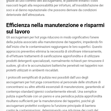
grazie all’uso corretto dell’asciugamano, le palestre evitano i costi
nascosti legati alla responsabilità per infortuni, all’insoddisfazione dei
soci e al danno reputazionale che possono derivare da condizioni
deteriorate dell’attrezzatura.
Efficienza nella manutenzione e risparmi
sul lavoro
Gli asciugamani per hot yoga riducono in modo significativo l’onere
della pulizia associato alla manutenzione dei tappetini, impedendo fin
dall’inizio che le contaminazioni raggiungano le loro superfici. Questo
approccio preventivo elimina la necessità di strofinare intensamente,
di effettuare trattamenti di sanificazione approfondita e di utilizzare
prodotti detergenti specializzati, normalmente richiesti per rimuovere il
sudore, gli oli e le accumulazioni batteriche penetrati nei tappetini non
protetti utilizzati in ambienti riscaldati.
I protocolli semplificati di pulizia resi possibili dall’uso degli
asciugamani per hot yoga consentono al personale delle strutture di
concentrarsi su altre attività essenziali di manutenzione, garantendo al
contempo standard igienici costantemente elevati. Una semplice
pulizia superficiale con un panno e una periodica pulizia approfondita
risultano sufficienti per la manutenzione dei tappetini, poiché gli
asciugamani protettivi svolgono la funzione principale di barriera
contro le contaminazioni, determinando una riduzione dei costi del