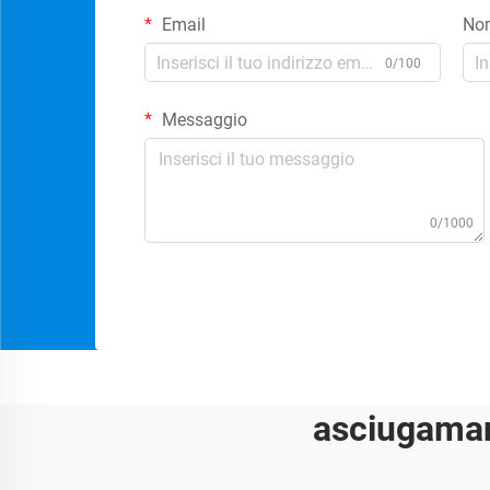
Email
No
0/100
Messaggio
0/1000
asciugaman