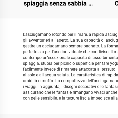
spiaggia senza sabbia in
C
microfibra stampati
OEM
L'asciugamano rotondo per il mare, a rapida asciug
gli avventurieri all'aperto. La sua capacità di asci
gestire un asciugamano sempre bagnato. La forma circ
perfetto sia per l'uso individuale che condiviso. Il
contempo un'eccezionale capacità di assorbimento. 
spiaggia, stuoia per picnic o superficie per fare yo
facilmente invece di rimanere attaccata al tessuto.
al sole e all'acqua salata. La caratteristica di rap
umidità o muffa. La compattezza dell'asciugamano un
i viaggi. In aggiunta, i disegni decorativi e le fanta
assicurano che le fantasie rimangano vivaci anche do
con pelle sensibile, e la texture liscia impedisce al