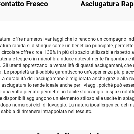
ontatto Fresco
Asciugatura Rap
atura, offre numerosi vantaggi che lo rendono un compagno indis
ugatura rapida si distingue come un beneficio principale, permett
olare offre circa il 30% in più di spazio utilizzabile rispetto a
 materiale leggero in microfibra riduce notevolmente l'ingombro e
Gli utenti apprezzano la versatilità di questi asciugamani, che 
ga. Le proprietà anti-sabbia garantiscono un'esperienza più piace
 La durabilità dell'asciugamano è migliorata anche grazie alla re
ida asciugatura lo rende ideale anche per i viaggi, poiché può es
a volta piegato permette un facile stoccaggio in spazi ridotti,
sie disponibili aggiungono un elemento stiloso alle uscite in spiag
po numerosi cicli di lavaggio. La natura ipoallergenica del mate
la sabbia di rimanere intrappolata nel tessuto.