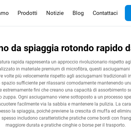
iamo
Prodotti
Notizie
Blog
Contattaci
o da spiaggia rotondo rapido d
ura rapida rappresenta un approccio rivoluzionario rispetto agli
alizzato in materiale premium di microfibra, questi asciugaman
tre volte più velocemente rispetto agli asciugamani tradizionali 
uno spazio sufficiente per rilassarsi comodamente mantenendo u
 estremamente fini che creano una capacità di assorbimento superi
o zuppa. Ogni asciugamano viene sottoposto a un processo speci
scuotere facilmente via la sabbia e mantenere la pulizia. La cara
pesso la spiaggia, poiché previene la crescita di muffa ed elimina
spesso includono caratteristiche pratiche come bordi con frange 
maggiore durata e pratiche cinghie o borse per il trasporto.