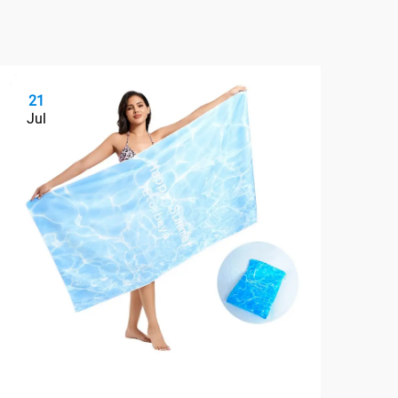
21
2
Jul
Ju