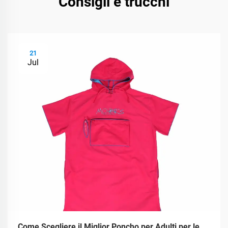
Consigli e trucchi
21
Jul
Come Scegliere il Miglior Poncho per Adulti per le