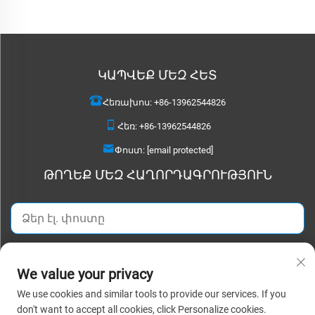
ԿԱՊՎԵՔ ՄԵԶ ՀԵՏ
Հեռախոս:
+86-13962544826
Հեռ:
+86-13962544826
Փոստ:
[email protected]
ԹՈՂԵՔ ՄԵԶ ՀԱՂՈՐԴԱԳՐՈՒԹՅՈՒՆ
ԱՌԱՋՆՈՒՄ
We value your privacy
We use cookies and similar tools to provide our services. If you
权 © 2025 Սուչուան Դետաո Տեքստայլ Կո.,Լտդ. Բոլոր
don't want to accept all cookies, click Personalize cookies.