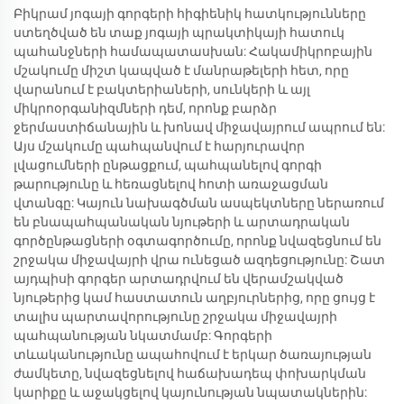
Բիկրամ յոգայի գորգերի հիգիենիկ հատկությունները
ստեղծված են տաք յոգայի պրակտիկայի հատուկ
պահանջների համապատասխան: Հակամիկրոբային
մշակումը միշտ կապված է մանրաթելերի հետ, որը
վարանում է բակտերիաների, սունկերի և այլ
միկրոօրգանիզմների դեմ, որոնք բարձր
ջերմաստիճանային և խոնավ միջավայրում ապրում են:
Այս մշակումը պահպանվում է հարյուրավոր
լվացումների ընթացքում, պահպանելով գորգի
թարությունը և հեռացնելով հոտի առաջացման
վտանգը: Կայուն նախագծման ասպեկտները ներառում
են բնապահպանական նյութերի և արտադրական
գործընթացների օգտագործումը, որոնք նվազեցնում են
շրջակա միջավայրի վրա ունեցած ազդեցությունը: Շատ
այդպիսի գորգեր արտադրվում են վերամշակված
նյութերից կամ հաստատուն աղբյուրներից, որը ցույց է
տալիս պարտավորությունը շրջակա միջավայրի
պահպանության նկատմամբ: Գորգերի
տևականությունը ապահովում է երկար ծառայության
ժամկետը, նվազեցնելով հաճախադեպ փոխարկման
կարիքը և աջակցելով կայունության նպատակներին: