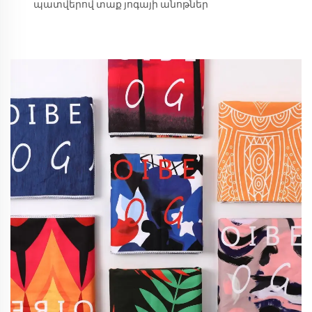
պատվերով տաք յոգայի անոթներ