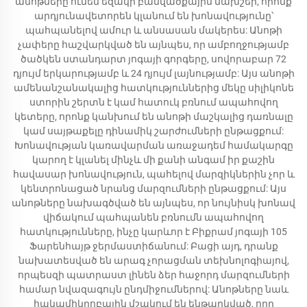
անոթները ունեն եզակի բանվածքային նախշեր, որոնք
արդյունավետորեն կլանում են խոնավությունը՝
պահպանելով ամուր և անսասան մակերես: Անոթի
չափերը հաշվարկված են այնպես, որ ամբողջությամբ
ծածկեն ստանդարտ յոգայի գորգերը, սովորաբար 72
դյույմ երկարությամբ և 24 դյույմ լայնությամբ: Այս անոթի
ամենանշանակալից հատկություններից մեկը սիլիկոնե
ստորին շերտն է կամ հատուկ բռնում ապահովող
կետերը, որոնք կանխում են անոթի մաշկալից դառնալը
կամ սայթաքելը դինամիկ շարժումների ընթացքում:
Խոնավության կառավարման առաջադեմ համակարգը
կարող է կլանել մինչև մի քանի անգամ իր քաշին
հավասար խոնավություն, պահելով մարզիկներին չոր և
կենտրոնացած նրանց մարզումների ընթացքում: Այս
անոթները նախագծված են այնպես, որ նույնիսկ խոնավ
վիճակում պահպանեն բռնումն ապահովող
հատկությունները, ինչը կարևոր է Բիքրամ յոգայի 105
Ֆարենհայթ ջերմաստիճանում: Բացի այդ, դրանք
նախատեսված են արագ չորացման տեխնոլոգիայով,
որպեսզի պատրաստ լինեն ձեր հաջորդ մարզումների
համար նվազագույն ընդմիջումներով: Անոթները նաև
հակամիկրոբային մշակում են ենթարկված, որը