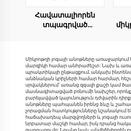
Հավատալիորեն
տպագրված
միկ
սպանաւեր
համարյալ
տաճարներ
Միկրոթղի յոգայի անոթները առաջարկում 
երեխաներին
մարզիկի համար անհրաժեշտ: Նախ և առաջ,
պրակտիկայի ընթացքում, անկախ ինտենսիվ
անձնական կրիչների համար հարմար, հե
սրվակներում՝ առանց զգալի քաշի կամ ծա
մասնագիտացված բռնումի նախշեր, որոնք 
բարելավված կայունություն դժվարին դիրք
անոթները պահպանեն իրենց ձևը և շահագո
չորացման հատկությունները նշանակում են,
հաճախադեպ մարզվողների և յոգայի ուսու
նրբատար մաշկի համար, իսկ դրանց հակա
զարգացումը: Նրանք նաև անվիճելիորեն բա