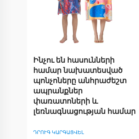
Ինչու են հասունների
համար նախատեսված
պոնչոները անհրաժեշտ
ապրանքներ
փառատոների և
լեռնագնացության համար
ԴՐՈՒԳ ԿԱՐԳԱՑՎԵԼ