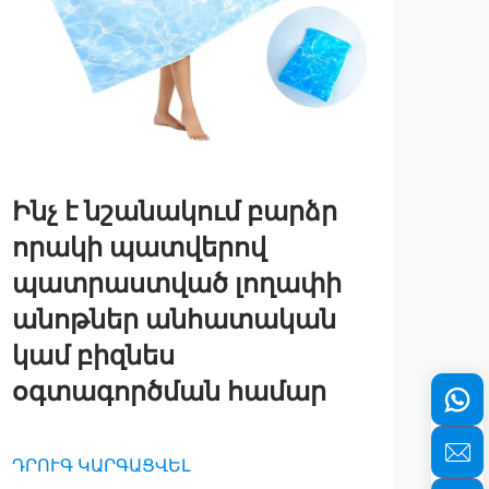
Ինչ է նշանակում բարձր
Բա
որակի պատվերով
բի
պատրաստված լողափի
տե
անոթներ անհատական
հա
կամ բիզնես
ձե
օգտագործման համար
ԴՐՈ
ԴՐՈՒԳ ԿԱՐԳԱՑՎԵԼ