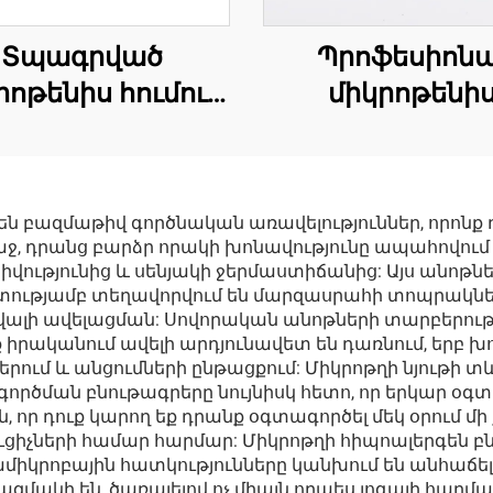
Տպագրված
Պրոֆեսիոնա
րոթենիս հումուշ
միկրոթենի
տունդրիկ
սպորտայի
տունդրիկ
են բազմաթիվ գործնական առավելություններ, որոնք 
 դրանց բարձր որակի խոնավությունը ապահովում է 
ությունից և սենյակի ջերմաստիճանից: Այս անոթներ
շտությամբ տեղավորվում են մարզասրահի տոպրակն
վալի ավելացման: Սովորական անոթների տարբերությա
իրականում ավելի արդյունավետ են դառնում, երբ խո
երում և անցումների ընթացքում: Միկրոթղի նյութի տ
րծման բնութագրերը նույնիսկ հետո, որ երկար օգտա
 որ դուք կարող եք դրանք օգտագործել մեկ օրում մի
ցիչների համար հարմար: Միկրոթղի հիպոալերգեն բն
միկրոբային հատկությունները կանխում են անհաճե
զմակի են, ծառայելով ոչ միայն որպես յոգայի հարմ