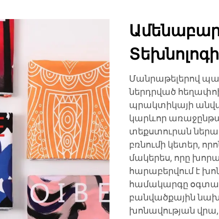
Ամենաբար
Տեխնոլոգ
Մանրաթելերով պա
ներդրված հեղափո
պրակտիկայի անվտա
կարևոր առաջընթաց
տեքստուրան ներառ
բռնումի կետեր, որ
մակերես, որը խորա
հարաբերվում է խոն
համակարգը օգտա
բանվածքային նախշ
խոնավության վրա, 