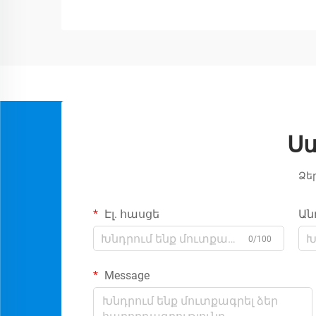
Ս
Ձե
Էլ. հասցե
Ան
0/100
Message