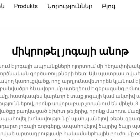
ին
Produkts
Նորություններ
Բլոգ
միկրոթել յոգայի անոթ
նում է յոգայի ապրանքների ոլորտում մի հեղափոխա
րծնական գործառույթների հետ: Այն պատրաստված է
ղ կառուցվածք, որը արդյունավետորեն կլանում է խ
բանվածքի ձևավորումը ստեղծում է գերազանց բռնու
քումը, հատկապես կարևոր է տաք յոգայի կամ ակտիվ
յուններով, որոնք սովորաբար չորանում են մինչև 
ծքը բաղկացած է խիտ թելերից, որոնք մարդու մազի 
 ապահովել խոնավությունը՝ պահպանելով թեթև զգաց
արտ յոգայի գորգերը, ապահովելով ծայրից ծայր պ
գրված արտադրությամբ հակամանրէային բուժումը օ