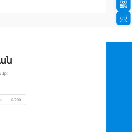
ան
մբ:
0/200