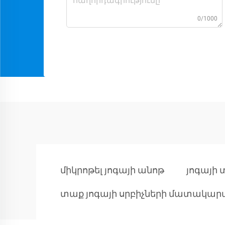
0/1000
միկրոթել յոգայի անոթ
յոգայի
տաք յոգայի սրբիչների մատակար