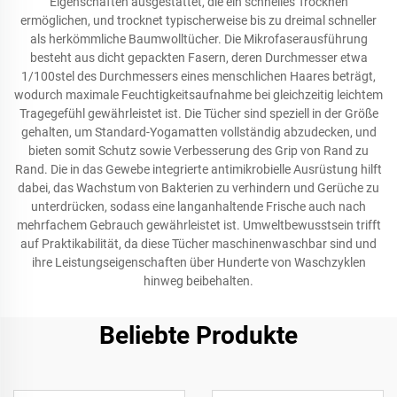
Eigenschaften ausgestattet, die ein schnelles Trocknen
ermöglichen, und trocknet typischerweise bis zu dreimal schneller
als herkömmliche Baumwolltücher. Die Mikrofaserausführung
besteht aus dicht gepackten Fasern, deren Durchmesser etwa
1/100stel des Durchmessers eines menschlichen Haares beträgt,
wodurch maximale Feuchtigkeitsaufnahme bei gleichzeitig leichtem
Tragegefühl gewährleistet ist. Die Tücher sind speziell in der Größe
gehalten, um Standard-Yogamatten vollständig abzudecken, und
bieten somit Schutz sowie Verbesserung des Grip von Rand zu
Rand. Die in das Gewebe integrierte antimikrobielle Ausrüstung hilft
dabei, das Wachstum von Bakterien zu verhindern und Gerüche zu
unterdrücken, sodass eine langanhaltende Frische auch nach
mehrfachem Gebrauch gewährleistet ist. Umweltbewusstsein trifft
auf Praktikabilität, da diese Tücher maschinenwaschbar sind und
ihre Leistungseigenschaften über Hunderte von Waschzyklen
hinweg beibehalten.
Beliebte Produkte