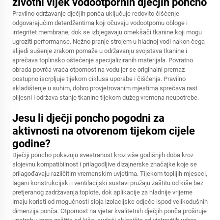
životni vijek vodootpornih dječjih poncho
Pravilno održavanje dječjih ponča uključuje redovito čišćenje
odgovarajućim deterdžentima koji očuvaju vodootpornu obloge i
integritet membrane, dok se izbjegavaju omekšači tkanine koji mogu
ugroziti performanse. Nežno pranje strojem u hladnoj vodi nakon čega
slijedi sušenje zrakom pomaže u održavanju svojstava tkanine i
sprečava toplinsko oštećenje specijaliziranih materijala. Povratno
obrada povrća vraća otpornost na vodu jer se originalni premaz
postupno iscrpljuje tijekom ciklusa uporabe i čišćenja. Pravilno
skladištenje u suhim, dobro provjetrovanim mjestima sprečava rast
plijesni i održava stanje tkanine tijekom dužeg vremena neupotrebe.
Jesu li dječji poncho pogodni za
aktivnosti na otvorenom tijekom cijele
godine?
Dječiji poncho pokazuju svestranost kroz više godišnjih doba kroz
slojevnu kompatibilnost i prilagodljive dizajnerske značajke koje se
prilagođavaju različitim vremenskim uvjetima. Tijekom toplijih mjeseci,
lagani konstrukcijski i ventilacijski sustavi pružaju zaštitu od kiše bez
pretjeranog zadržavanja toplote, dok aplikacije za hladnije vrijeme
imaju koristi od mogućnosti sloja izolacijske odjeće ispod velikodušnih
dimenzija ponča. Otpornost na vjetar kvalitetnih dječjih ponča proširuje