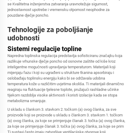
se Kvalitetna inženjerstva zatvaranja uravnotežuje sigurnost,
jednostavnost upotrebe i vremensku otpornost neophodne za
pouzdane dječje poncho.
Tehnologije za poboljšanje
udobnosti
Sistemi regulacije topline
Napredna toplinska regulacija predstavlja sofisticiranu značajku koja
razlikuje vrhunske dječje poncho od osnovne zaštite od kiše kroz
inteligentne mogućnosti upravljanja temperaturom. Materijali koji
mijenjaju fazu i koji su ugrađeni u strukture tkanina apsorbiraju i
oslobađaju toplinsku energiju kako bi se održavala udobna
temperatura kože u različitim uvjetima okoliša. Ti materijali dinamično
reagiraju na fluktuacije tjelesne toplote, pružajući rashladne učinke
tijekom razdoblja visoke aktivnosti i koristi izolacije kada se stopa
metabolizma smanjuje.
U skladu s člankom 3. stavkom 2. točkom (a) ovog članka, za sve
proizvode koji se proizvode u skladu s člankom 3. stavkom 1. točkom
(a) ovog članka, za koje se primjenjuje članak 3. točka (a) ovog članka,
za koje se primjenjuje članak 3. točka (a) ovog članka, za koje se prim
Ti sustavi često imaju zatvorljive ventilacijske otvorove koji