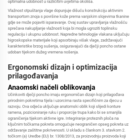
optimalna udobnost u različitim uvjetima okoliša.
Vlažnost otpuštanja vlage dopunjuje dišuću konstrukciju aktivnim
transportom znoja s površine kože prema vanjskim slojevima tkanine
gdje se može pojaviti isparavanje. Ovaj sustav upravljanja vlažnošću
sprečava nakupljanje vlažnosti koja bi mogla ugroziti toplinsku
regulaciju i ukupnu udobnost. Napredne tehnologije vlakana uključuju
higroskopske materijale koji apsorbiraju višak vlage, zadržavajući
karakteristike brzog sušenja, osiguravajući da dječji poncho ostane
udoban tijekom dužeg vremena nošenja.
Ergonomski dizajn i optimizacija
prilagođavanja
Anaomski načeli oblikovanja
Učinkoviti dječji poncho imaju ergonomičan dizajn koji prilagođava
prirodnim pokretima tijela i uzorcima rasta specifičnim za djecu u
razvoju. Ova odjeća uključuje anatomski oblik koji slijedi konture
ramena, pozicioniranje ruku i proporcije trupa kako bi se smanjila
ograničenja tijekom aktivne igre. Integriranje proteznih ploča na
ključnim točkama pokreta omogućuje neograničen opseg pokreta uz
održavanje zaštitne pokrivenosti. U skladu s člankom 3. stavkom 2.
točkom (a) Uredbe (EU) br. 1308/2013, za proizvodnju proizvoda koji