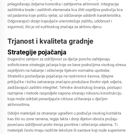
prilagođavaju željama korisnika i zahtjevima aktivnosti. Integracija
zaštitnika brade i zaštitnih elemenata lica štiti osjetljiva područja lica
od padavina koje potiču vjetar, uz održavanje udobnih karakteristika.
Odgovarajući dizajn kapuljače uravnotežuje zaštitu, udobnost i
sigurnost, što je od suštinskog značaja za aktivnu djecu.
Trjanost i kvaliteta gradnje
Strategije pojačanja
Dugoročni zahtjevi za izdržljivost za dječje poncho zahtijevaju
sofisticirane strategije jačanja koje se bave područjima visokog stresa
osjetljivim na habanje i oštećenje tijekom normalne upotrebe.
Strateško postavljanje pojačanja na raskrsnice šavova, džepne
priključke i točke zatvaranja značajno produžava životni vijek odjeće,
zadržavajući zaštitni integritet. Tehnike dvostrukog šivanja, postupci
razmjene i metode raspodjele napona stvaraju robusnu konstrukciju
koja može izdržati ponavljajuće cikluse učitavanja u dječjim
aktivnostima.
Odoljni materijali za otvaranje ugrađeni u područja visokog kontakta
kao što su zone ramena, regije lakta i donji dijelovi obruča pružaju
povećanu izdržljivost protiv trenja površine i oštećenja udarima. Ti
materijali često imaju različite teksture ili sastave koji nude superiorne