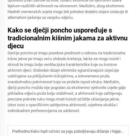
upotrebu izvan zaštite od kiše, nudeći sklonište od vjetrovitih udara
tijekom različitih aktivnosti na otvorenom. Međutim, zbog ekstremno
hladnih vremenskih uvjeta mogu biti potrebni dodatni slojevi izolacije ili
alternativni rješenja za vanjsku odjeću.
Kako se dječji poncho uspoređuje s
tradicionalnim kišnim jakama za aktivnu
djecu
Dječije poncho-je imaju posebne prednosti u odnosu na tradicionalne
kišne jakne jer imaju veću slobodu kretanja, lakše se mogu nositi i
skinuti te imaju bolje ventilacijske karakteristike koje su korisne
aktivnim djeci. Slobodan dizajn eliminiše ograničavajuće osjećaje
uobičajene sa priključenim kišnjakima, a istovremeno pruža
sveobuhvatnu pokrivenost koja se proteže ispod struka. Međutim,
dječji poncho možda nije pogodan za ekstremno vjetrovite uvjete gdje
prikladna odjeća pruža bolju stabilnost, a aktivnosti koje zahtijevaju
precizne pokrete ruku mogu imati koristi od bliže uklanjanja jakne.
Izbor ovisi o specifičnim zahtjevima aktivnosti, uvjetima okoliša i
individualnim preferencijama za udobnost.
Prethodno:
Kako topli ručnici za jogu poboljšavaju držanje i higijenu tijekom intenzivnih sesija vježbanja?