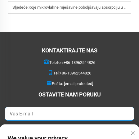
Sljedeće:
Koje mikrovlakne mješavine poboljšavaju apsorpciju u putničkim ručnicima za često leteće?
KONTAKTIRAJTE NAS
Telefon:
+86-13962544826
Tel:
+86-13962544826
Pošta:
[email protected]
OSTAVITE NAM PORUKU
POŠALJITE ODMAH
We value your privacy