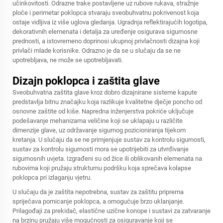
učinkovitosti. Odrazne trake postavljene uz rubove rukava, stražnje
ploče i perimetar poklopca stvaraju sveobuhvatnu pokrivenost koja
ostaje vidljiva iz više uglova gledanja. Ugradnja reflektirajućih logotipa,
dekorativnih elemenata i detalja za uređenje osigurava sigurnosne
prednosti, a istovremeno doprinosi ukupnoj privlačnosti dizajna koji
privlači mlade korisnike. Odrazno je da se u slučaju da se ne
upotrebljava, ne može se upotrebljavati.
Dizajn poklopca i zaštita glave
Sveobuhvatna zaštita glave kroz dobro dizajnirane sisteme kapute
predstavlja bitnu značajku koja razlikuje kvalitetne dječje poncho od
osnovne zaštite od kiše. Napredna inženjerstva pokriće uključuje
podešavanje mehanizama veličine koji se uklapaju u različite
dimenzije glave, uz održavanje sigurnog pozicioniranja tijekom
kretanja. U slučaju da se ne primjenjuje sustav za kontrolu sigurnosti,
sustav za kontrolu sigurnosti mora se upotrijebiti za utvrđivanje
sigurnosnih uvjeta. Izgrađeni su od žice ili oblikovanih elemenata na
rubovima koji pružaju strukturnu podršku koja sprečava kolapse
poklopca pri izlaganju vjetru.
U slučaju da je zaštita nepotrebna, sustav za zaštitu priprema
spriječava pomicanje poklopca, a omogućuje brzo uklanjanje.
Prilagođaji za prekidač, elastične uzične konope i sustavi za zatvaranje
na brzinu pružaju više mogućnosti za osiguravanje koji se