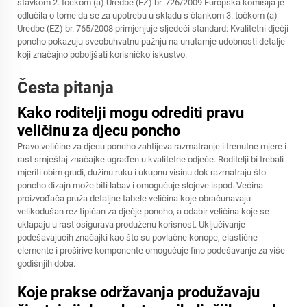
stavkom 2. točkom (a) Uredbe (EZ) br. 726/2009 Europska komisija je
odlučila o tome da se za upotrebu u skladu s člankom 3. točkom (a)
Uredbe (EZ) br. 765/2008 primjenjuje sljedeći standard: Kvalitetni dječji
poncho pokazuju sveobuhvatnu pažnju na unutarnje udobnosti detalje
koji značajno poboljšati korisničko iskustvo.
Česta pitanja
Kako roditelji mogu odrediti pravu
veličinu za djecu poncho
Pravo veličine za djecu poncho zahtijeva razmatranje i trenutne mjere i
rast smještaj značajke ugrađen u kvalitetne odjeće. Roditelji bi trebali
mjeriti obim grudi, dužinu ruku i ukupnu visinu dok razmatraju što
poncho dizajn može biti labav i omogućuje slojeve ispod. Većina
proizvođača pruža detaljne tabele veličina koje obračunavaju
velikodušan rez tipičan za dječje poncho, a odabir veličina koje se
uklapaju u rast osigurava produženu korisnost. Uključivanje
podešavajućih značajki kao što su povlačne konope, elastične
elemente i proširive komponente omogućuje fino podešavanje za više
godišnjih doba.
Koje prakse održavanja produžavaju