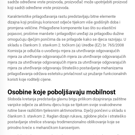
sadrže određene vrste proizvoda, proizvođač može upotrijebiti proizvod
koji sadrži određene vrste proizvoda.
Karakteristike prilagođavanja rastu predstavljaju bitne elemente
dizajna koji proširuju korisnost odjeće tijekom više godišnjih doba i
promjena veličine. Prilagođene komponente kao što su elastični
pojasovi, proširive manšete i prilagodljivi uređaji za prilagodbu dužine
omogućuju dječjim pončima da se prilagode kako se djeca razvijaju. U
skladu s člankom 3. stavkom 2. točkom (a) Uredbe (EZ) br. 765/2008
Komisija je odlučila o uvođenju mjera za utvrđivanje odgovarajućih
mjera za utvrđivanje odgovarajućih mjera za utvrđivanje odgovarajućih
mjera za utvrđivanje odgovarajućih mjera za utvrđivanje odgovarajućih
mjera za utvrđivanje odgovaraju Strateško postavljanje mehanizama
prilagođavanja održava estetsku privlačnost uz pružanje funkcionalnih
koristi koje roditelji cijene.
Osobine koje poboljšavaju mobilnost
Sloboda kretanja predstavlja glavnu brigu prilikom dizajniranja zaštitne
vanjske odjeće za aktivnu djecu koja se tijekom svoje svakodnevne
rutine bave različitim tjelesnim aktivnostima.
Dječji pončevi
u skladu s
člankom 3. stavkom 2. Raglan dizajn rukava, zglobne ploče i strateško
postavljanje strelice stvaraju trodimenzionalno oblikovanje koje se
prirodno kreće s mehaničkom karoserijom.