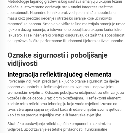
Metodologije laganog građevinskog sastava smanjuju ukupnu težinu
odjeće, a istovremeno održavaju strukturalni integritet i zaštitne
sposobnosti. Napredne tehnike proizvodnje eliminišu nepotrebnu
masu kroz precizno sečenje i strateško šivanje koje učinkovito
raspoređuje napona. Smanjenje viška težine materijala smanjuje umor
tijekom dužeg nošenja, a istovremeno poboljšava ukupno korisničko
iskustvo. Ti se inženjerski pristupi osiguravaju da zaštitna sposobnost
ne ugrožava fizičke performanse ili udobnost tijekom aktivne uporabe.
Oznake sigurnosti i poboljšanje
vidljivosti
Integracija reflektirajućeg elementa
Povećanje vidljivosti predstavlja ključno pitanje sigurnosti za dječje
poncho za upotrebu u lošim svjetlosnim uvjetima ili nepovoljnim
vremenskim uvjetima. Odrazno poboljšava udaljenosti za otkrivanje za
vozače i druge osobe u različitim okruženjima. Ti reflektorni elementi
koriste retro-reflektornu tehnologiju koja vraća svjetlost izravno na
izvor, stvarajući sjajnu svjetlost kada ih udare umjetni izvori svjetlosti
kao što su prednje svjetiljke vozila ili baterijske svjetiljke.
Strateško postavljanje reflektirajućih komponenti maksimizira
vidljivost, uz održavanje estetske privlačnosti i funkcionalne