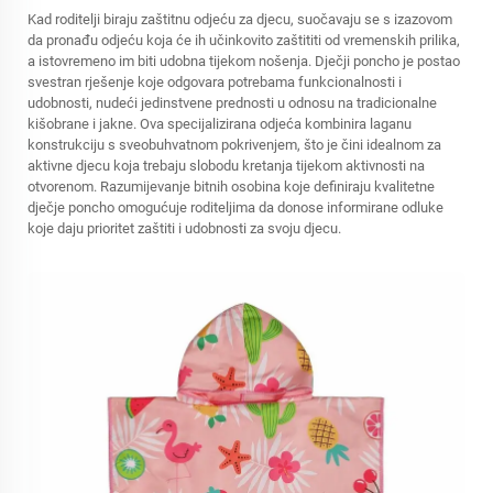
Kad roditelji biraju zaštitnu odjeću za djecu, suočavaju se s izazovom
da pronađu odjeću koja će ih učinkovito zaštititi od vremenskih prilika,
a istovremeno im biti udobna tijekom nošenja. Dječji poncho je postao
svestran rješenje koje odgovara potrebama funkcionalnosti i
udobnosti, nudeći jedinstvene prednosti u odnosu na tradicionalne
kišobrane i jakne. Ova specijalizirana odjeća kombinira laganu
konstrukciju s sveobuhvatnom pokrivenjem, što je čini idealnom za
aktivne djecu koja trebaju slobodu kretanja tijekom aktivnosti na
otvorenom. Razumijevanje bitnih osobina koje definiraju kvalitetne
dječje poncho omogućuje roditeljima da donose informirane odluke
koje daju prioritet zaštiti i udobnosti za svoju djecu.