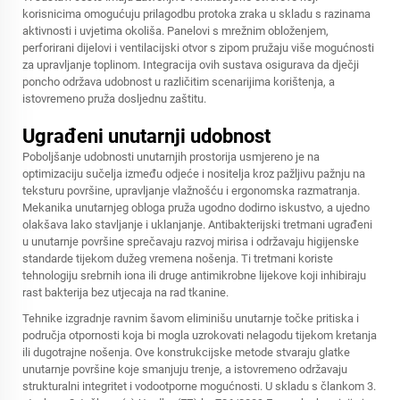
korisnicima omogućuju prilagodbu protoka zraka u skladu s razinama
aktivnosti i uvjetima okoliša. Panelovi s mrežnim obloženjem,
perforirani dijelovi i ventilacijski otvor s zipom pružaju više mogućnosti
za upravljanje toplinom. Integracija ovih sustava osigurava da dječji
poncho održava udobnost u različitim scenarijima korištenja, a
istovremeno pruža dosljednu zaštitu.
Ugrađeni unutarnji udobnost
Poboljšanje udobnosti unutarnjih prostorija usmjereno je na
optimizaciju sučelja između odjeće i nositelja kroz pažljivu pažnju na
teksturu površine, upravljanje vlažnošću i ergonomska razmatranja.
Mekanika unutarnjeg obloga pruža ugodno dodirno iskustvo, a ujedno
olakšava lako stavljanje i uklanjanje. Antibakterijski tretmani ugrađeni
u unutarnje površine sprečavaju razvoj mirisa i održavaju higijenske
standarde tijekom dužeg vremena nošenja. Ti tretmani koriste
tehnologiju srebrnih iona ili druge antimikrobne lijekove koji inhibiraju
rast bakterija bez utjecaja na rad tkanine.
Tehnike izgradnje ravnim šavom eliminišu unutarnje točke pritiska i
područja otpornosti koja bi mogla uzrokovati nelagodu tijekom kretanja
ili dugotrajne nošenja. Ove konstrukcijske metode stvaraju glatke
unutarnje površine koje smanjuju trenje, a istovremeno održavaju
strukturalni integritet i vodootporne mogućnosti. U skladu s člankom 3.