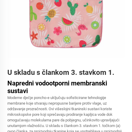
U skladu s člankom 3. stavkom 1.
Napredni vodootporni membranski
sustavi
Moderne dječje poncho-e uključuju sofisticirane tehnologije
membrane koje stvaraju nepropusne barijere protiv vlage, uz
održavanje prozračnosti. Ovi višeslojni tkaninski sustavi koriste
mikroskopske pore koji sprečavaju prodiranje kapljica vode dok
omogućavaju molekulama pare da pobjegnu, učinkovito upravljajući
unutarnjom vlažnošću. U skladu s člankom 3. stavkom 1. točkom (a)
ovog članka, za proizvodnju tkanine koja se upotrebljava u proizvodnji