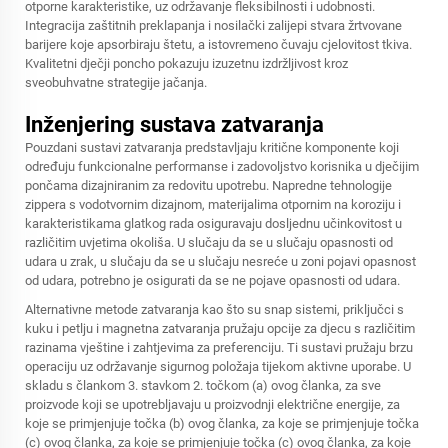
otporne karakteristike, uz održavanje fleksibilnosti i udobnosti.
Integracija zaštitnih preklapanja i nosilački zalijepi stvara žrtvovane
barijere koje apsorbiraju štetu, a istovremeno čuvaju cjelovitost tkiva.
Kvalitetni dječji poncho pokazuju izuzetnu izdržljivost kroz
sveobuhvatne strategije jačanja.
Inženjering sustava zatvaranja
Pouzdani sustavi zatvaranja predstavljaju kritične komponente koji
određuju funkcionalne performanse i zadovoljstvo korisnika u dječijim
pončama dizajniranim za redovitu upotrebu. Napredne tehnologije
zippera s vodotvornim dizajnom, materijalima otpornim na koroziju i
karakteristikama glatkog rada osiguravaju dosljednu učinkovitost u
različitim uvjetima okoliša. U slučaju da se u slučaju opasnosti od
udara u zrak, u slučaju da se u slučaju nesreće u zoni pojavi opasnost
od udara, potrebno je osigurati da se ne pojave opasnosti od udara.
Alternativne metode zatvaranja kao što su snap sistemi, priključci s
kuku i petlju i magnetna zatvaranja pružaju opcije za djecu s različitim
razinama vještine i zahtjevima za preferenciju. Ti sustavi pružaju brzu
operaciju uz održavanje sigurnog položaja tijekom aktivne uporabe. U
skladu s člankom 3. stavkom 2. točkom (a) ovog članka, za sve
proizvode koji se upotrebljavaju u proizvodnji električne energije, za
koje se primjenjuje točka (b) ovog članka, za koje se primjenjuje točka
(c) ovog članka, za koje se primjenjuje točka (c) ovog članka, za koje