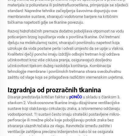
materijala iz poliuretana ili politetrafluoroetilena, primjenjuje se sljedeći
standard: Napredne tehnike začepljenja šavovima dopunjuju ove
membranske sustave, stvarajući vodotvorne barijere na kritičnim
točkama napetosti gdje se tkanine povezuju.
Razvoj hidrofobičnih premaza dodatno poboljšava otpornost na vodu
poticanjem brzog ispuštanja vode s površina tkanine. Ovi tretmani
djeluju na molekularnoj razini, stvarajući površinsku napetost koja
uzrokuje da voda postane perla i odvali umjesto da se upije u vlakna.
Kvalitetni dječji poncho imaju izdržljiv odbojni tretman koji održava
učinkovitost kroz više ciklusa pranja, osiguravajući dosljednu
učinkovitost tijekom dužeg razdoblja korištenja. Kombinacija
tehnologije membrane i površinskih tretmana stvara sveobuhvatnu
zaštitu od vlage koja se prilagođava različitim vremenskim uvjetima.
Izgradnja od prozračnih tkanina
Disanje predstavlja kritičan faktor u
pONČO
u skladu s člankom 3.
stavkom 2. Visokoosnovne tkanine imaju dizajnirane ventilacijske
sustave koji olakšavaju cirkulaciju zraka, a istovremeno održavaju
vodootpornost. Ti sustavi često imaju strateški postavljene mikro-
perforacije ili mrežne ploče koje poboljšavaju protok zraka bez
stvaranja ulaznih točaka za vlagu. Ravnoteža između zaštite i
ventilacije zahtijeva precizno inženjerstvo kako bi se osigurala