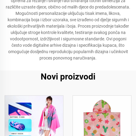
oprema za rezanje i šivanje radi stvaranja točnih dimenzija za
različite uzraste djece, obično od malih djece do predadolescenata.
Mogućnosti personalizacije uključuju tisak imena, likova,
kombinacija boja i izbor uzoraka, sve izrađeno od dječje sigurnih i
ekološki prihvatljivih materijala i boja. Proces proizvodnje također
uključuje stroge kontrole kvalitete, testiranje svakog ponča na
vodootpornost, izdržljivost i sigurnosne standarde. Ovi pogoni
često vode digitalne arhive dizajna i specifikacija kupaca, što
omogućuje dosljednu reprodukciju popularnih dizajna i učinkovit
proces ponovnog naručivanja.
Novi proizvodi