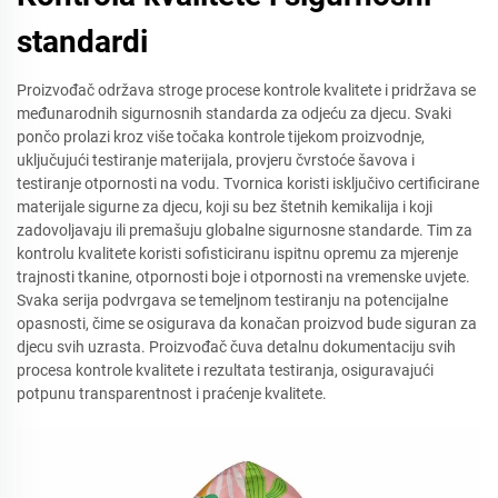
standardi
Proizvođač održava stroge procese kontrole kvalitete i pridržava se
međunarodnih sigurnosnih standarda za odjeću za djecu. Svaki
pončo prolazi kroz više točaka kontrole tijekom proizvodnje,
uključujući testiranje materijala, provjeru čvrstoće šavova i
testiranje otpornosti na vodu. Tvornica koristi isključivo certificirane
materijale sigurne za djecu, koji su bez štetnih kemikalija i koji
zadovoljavaju ili premašuju globalne sigurnosne standarde. Tim za
kontrolu kvalitete koristi sofisticiranu ispitnu opremu za mjerenje
trajnosti tkanine, otpornosti boje i otpornosti na vremenske uvjete.
Svaka serija podvrgava se temeljnom testiranju na potencijalne
opasnosti, čime se osigurava da konačan proizvod bude siguran za
djecu svih uzrasta. Proizvođač čuva detalnu dokumentaciju svih
procesa kontrole kvalitete i rezultata testiranja, osiguravajući
potpunu transparentnost i praćenje kvalitete.