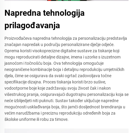
Napredna tehnologija
prilagođavanja
Proizvođačeva napredna tehnologija za personalizaciju predstavlja
značajan napredak u području personalizirane dječje odjeće.
Oprema koristi visokoprecizne digitalne sustave za tiskanje koji
mogu reproducirati detaljne dizajne, imena i uzorke s izuzetnom
jasnoćom i točnošću boja. Ova tehnologija omogućuje
neograničene kombinacije boja i detaljnu reprodukciju umjetničkih
djela, čime se osigurava da svaki ogrtač zadovoljava točne
specifikacije dizajna. Proces tiskanja koristi brzo sušive,
vodootporne boje koje zadržavaju svoju živost čak i nakon
višestrukog pranja, osiguravajući dugotrajnu personalizaciju koja se
neće izblijedjeti niti puknuti. Sustav također uključuje napredne
mogućnosti usklađivanja boja, što jamči dosljednost brendiranja u
većim narudžbama i preciznu reprodukciju određenih boja za
školske uniforme ili robu za timove.