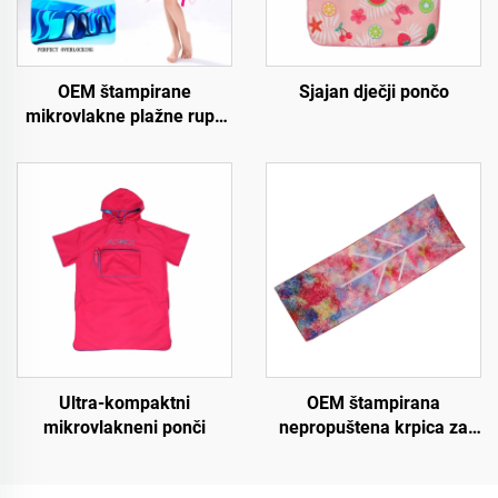
OEM štampirane
Sjajan dječji pončo
mikrovlakne plažne rupe
bez peska
Ultra-kompaktni
OEM štampirana
mikrovlakneni ponči
nepropuštena krpica za
vruću jogu