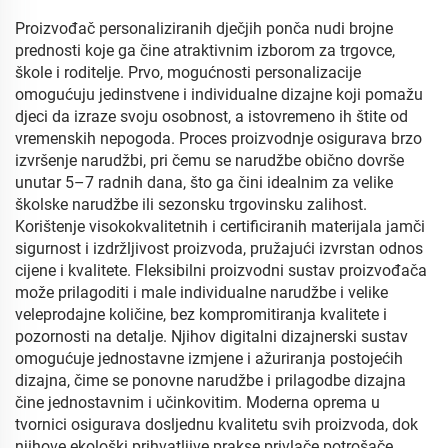
Proizvođač personaliziranih dječjih ponča nudi brojne
prednosti koje ga čine atraktivnim izborom za trgovce,
škole i roditelje. Prvo, mogućnosti personalizacije
omogućuju jedinstvene i individualne dizajne koji pomažu
djeci da izraze svoju osobnost, a istovremeno ih štite od
vremenskih nepogoda. Proces proizvodnje osigurava brzo
izvršenje narudžbi, pri čemu se narudžbe obično dovrše
unutar 5–7 radnih dana, što ga čini idealnim za velike
školske narudžbe ili sezonsku trgovinsku zalihost.
Korištenje visokokvalitetnih i certificiranih materijala jamči
sigurnost i izdržljivost proizvoda, pružajući izvrstan odnos
cijene i kvalitete. Fleksibilni proizvodni sustav proizvođača
može prilagoditi i male individualne narudžbe i velike
veleprodajne količine, bez kompromitiranja kvalitete i
pozornosti na detalje. Njihov digitalni dizajnerski sustav
omogućuje jednostavne izmjene i ažuriranja postojećih
dizajna, čime se ponovne narudžbe i prilagodbe dizajna
čine jednostavnim i učinkovitim. Moderna oprema u
tvornici osigurava dosljednu kvalitetu svih proizvoda, dok
njihove ekološki prihvatljive prakse privlače potrošače