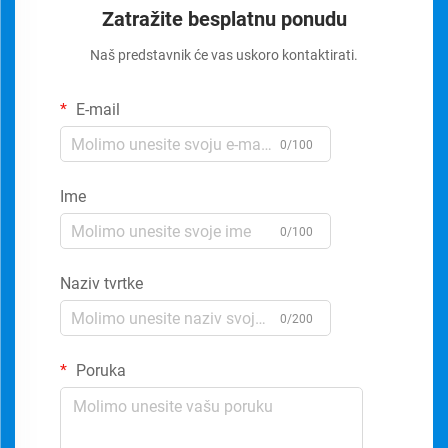
Zatražite besplatnu ponudu
Naš predstavnik će vas uskoro kontaktirati.
E-mail
0/100
Ime
0/100
Naziv tvrtke
0/200
Poruka