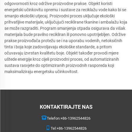
odgovornosti kroz održive proizvodne prakse. Objekt koristi
energetski učinkovitu opremu i sustave za reciklažu vode kako bi se
smanjio ekološki utjecaj. Proizvodni proces uključuje ekološki
prihvatljive materijale, uključujući reciklirane tkanine i ambalažu koja
se može razgraditi. Program smanjenja otpada osigurava da višak
materijala bude pravilno recikliran ili ponovno upotrijebljen. Održive
prakse proizvođača protežu se i na uporabu vodenih, netoksičnih
tinta i boja koje zadovoljavaju ekološke standarde, a pritom
očuvavaju izvrstan kvalitetu boje. Objekt također provodi mjere
uštede energije kroz cijeli proizvodni proces, od automatiziranih
sustava rasvjete do optimiziranih proizvodnih rasporeda koji
maksimaliziraju energetsku učinkovitost.
KONTAKTIRAJTE NAS
Telefon:
+86-13962544826
Tel:
+86-13962544826