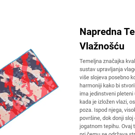
Napredna Teh
Vlažnošću
Temeljna značajka kvali
sustav upravljanja vlag
više slojeva posebno ko
harmoniji kako bi stvori
ima jedinstveni pleteni 
kada je izložen vlazi, o
poza. Ispod njega, visok
površine, dok donji slo
jogatnom tepihu. Ovaj t
pri čemu se održava str