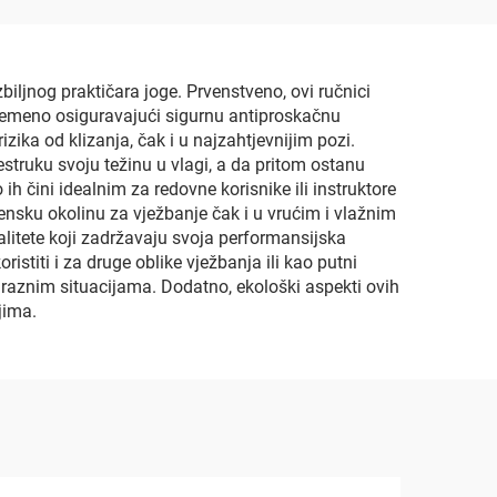
iljnog praktičara joge. Prvenstveno, ovi ručnici
ovremeno osiguravajući sigurnu antiproskačnu
ika od klizanja, čak i u najzahtjevnijim pozi.
struku svoju težinu u vlagi, a da pritom ostanu
ih čini idealnim za redovne korisnike ili instruktore
ensku okolinu za vježbanje čak i u vrućim i vlažnim
alitete koji zadržavaju svoja performansijska
istiti i za druge oblike vježbanja ili kao putni
u raznim situacijama. Dodatno, ekološki aspekti ovih
jima.