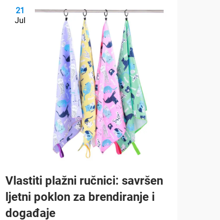
21
2
Jul
Ju
Vlastiti plažni ručnici: savršen
Što
ljetni poklon za brendiranje i
ruč
događaje
oso