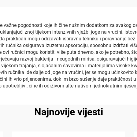
ojne važne pogodnosti koje ih čine nužnim dodatkom za svakog ozb
uklanjajući znoj tijekom intenzivnih vježbi joge na vrućini, ist
 praktičari mogu održavati ispravnu tehniku i poravnanje bez riz
h ručnika osigurava izuzetnu apsorpciju, sposobnu izdržati više
 ovi ručnici mogu koristiti više puta dnevno, ako je potrebno, što 
ečavaju razvoj bakterija i neugodnih mirisa, osiguravajući higij
m vijekom trajanja, s ojačanim šavovima i materijalima visoke kv
ih ručnika ide dalje od joge na vrućini, jer se mogu učinkovito kor
čini ih vrlo prijenosnima, dok im brzo sušenje daje praktičnost 
no upotrebljivi, čine ih održivom alternativom jednokratnim rješen
Najnovije vijesti