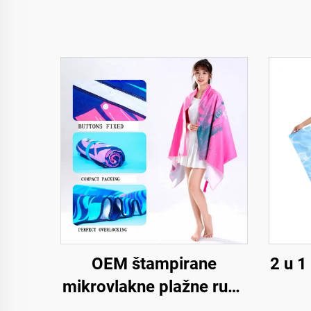
OEM štampirane
2 u 1
mikrovlakne plažne rupe
bez peska