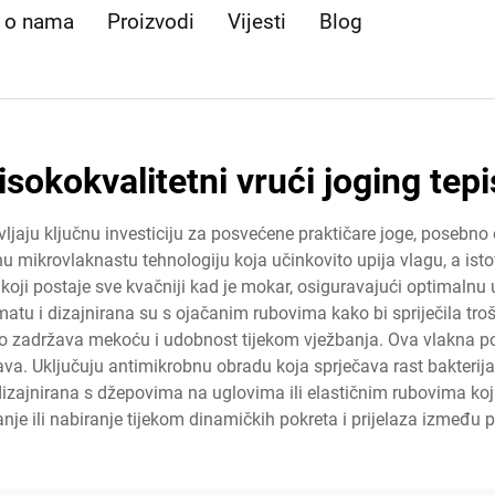
e o nama
Proizvodi
Vijesti
Blog
isokokvalitetni vrući joging tepi
vljaju ključnu investiciju za posvećene praktičare joge, posebno
nu mikrovlaknastu tehnologiju koja učinkovito upija vlagu, a ist
 koji postaje sve kvačniji kad je mokar, osiguravajući optimalnu 
matu i dizajnirana su s ojačanim rubovima kako bi spriječila tr
o zadržava mekoću i udobnost tijekom vježbanja. Ova vlakna p
a. Uključuju antimikrobnu obradu koja sprječava rast bakterija i
zajnirana s džepovima na uglovima ili elastičnim rubovima koji 
anje ili nabiranje tijekom dinamičkih pokreta i prijelaza između 