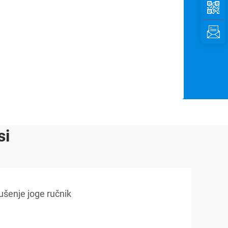
si
ušenje joge ručnik