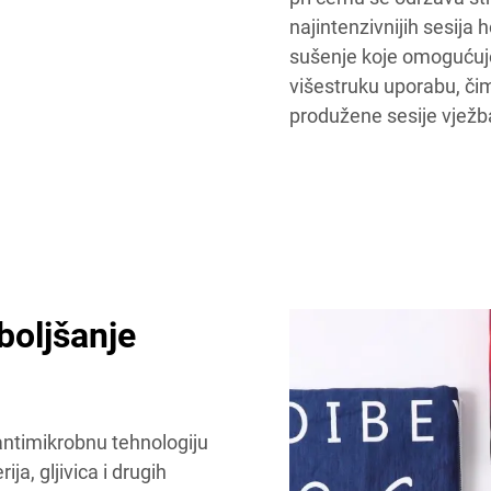
najintenzivnijih sesija 
sušenje koje omogućuje 
višestruku uporabu, čim
produžene sesije vježb
boljšanje
 antimikrobnu tehnologiju
ja, gljivica i drugih