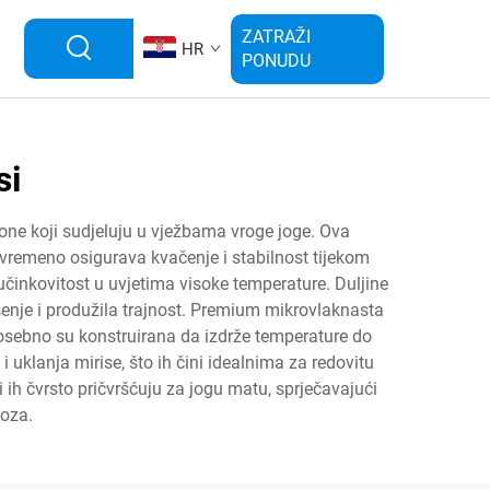
ZATRAŽI
HR
PONUDU
si
 one koji sudjeluju u vježbama vroge joge. Ova
ovremeno osigurava kvačenje i stabilnost tijekom
učinkovitost u uvjetima visoke temperature. Duljine
ošenje i produžila trajnost. Premium mikrovlaknasta
osebno su konstruirana da izdrže temperature do
 uklanja mirise, što ih čini idealnima za redovitu
ih čvrsto pričvršćuju za jogu matu, sprječavajući
poza.