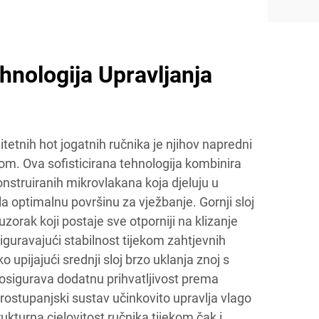
nologija Upravljanja
tetnih hot jogatnih ručnika je njihov napredni
om. Ova sofisticirana tehnologija kombinira
nstruiranih mikrovlakana koja djeluju u
la optimalnu površinu za vježbanje. Gornji sloj
uzorak koji postaje sve otporniji na klizanje
siguravajući stabilnost tijekom zahtjevnih
o upijajući srednji sloj brzo uklanja znoj s
j osigurava dodatnu prihvatljivost prema
rostupanjski sustav učinkovito upravlja vlago
ukturna cjelovitost ručnika tijekom čak i