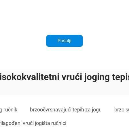
Pošalji
isokokvalitetni vrući joging tepi
g ručnik
brzoočvrsnavajući tepih za jogu
brzo s
rilagođeni vrući jogišta ručnici