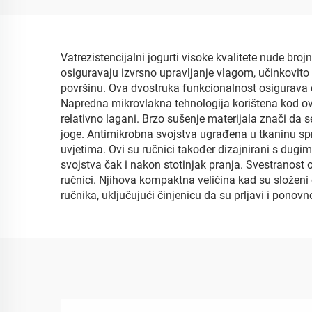
Vatrezistencijalni jogurti visoke kvalitete nude br
osiguravaju izvrsno upravljanje vlagom, učinkovito 
površinu. Ova dvostruka funkcionalnost osigurava da
Napredna mikrovlakna tehnologija korištena kod ovi
relativno lagani. Brzo sušenje materijala znači da se
joge. Antimikrobna svojstva ugrađena u tkaninu sprj
uvjetima. Ovi su ručnici također dizajnirani s dugi
svojstva čak i nakon stotinjak pranja. Svestranost ov
ručnici. Njihova kompaktna veličina kad su složeni 
ručnika, uključujući činjenicu da su prljavi i ponov