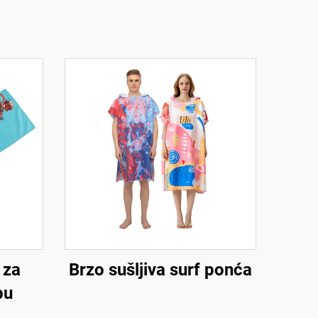
 za
Brzo sušljiva surf ponća
bu