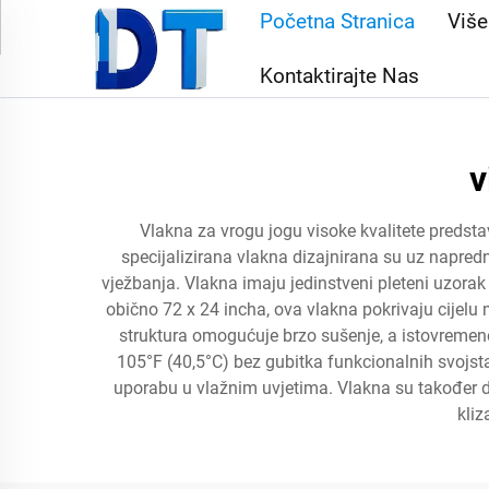
Početna Stranica
Viš
Kontaktirajte Nas
v
Vlakna za vrogu jogu visoke kvalitete predsta
specijalizirana vlakna dizajnirana su uz napred
vježbanja. Vlakna imaju jedinstveni pleteni uzorak
obično 72 x 24 incha, ova vlakna pokrivaju cijelu 
struktura omogućuje brzo sušenje, a istovremen
105°F (40,5°C) bez gubitka funkcionalnih svojstav
uporabu u vlažnim uvjetima. Vlakna su također di
kliz