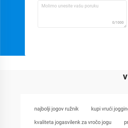
0/1000
v
najbolji jogov ružnik
kupi vrući joggin
kvaliteta jogasvilenk za vročo jogu
p