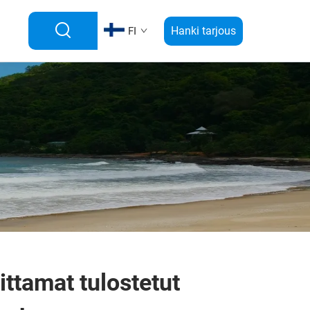
Hanki tarjous
FI
ttamat tulostetut