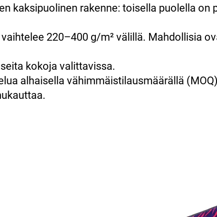
en kaksipuolinen rakenne: toisella puolella on p
 vaihtelee 220–400 g/m² välillä. Mahdollisia ov
seita kokoja valittavissa.
elua alhaisella vähimmäistilausmäärällä (MOQ)
mukauttaa.