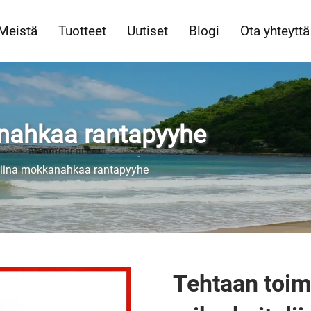
 Meistä
Tuotteet
Uutiset
Blogi
Ota yhteyttä
anahkaa rantapyyhe
liina mokkanahkaa rantapyyhe
Tehtaan toimi