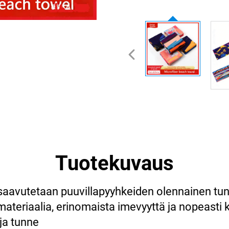
Tuotekuvaus
aavutetaan puuvillapyyhkeiden olennainen tunn
teriaalia, erinomaista imevyyttä ja nopeasti k
ja tunne