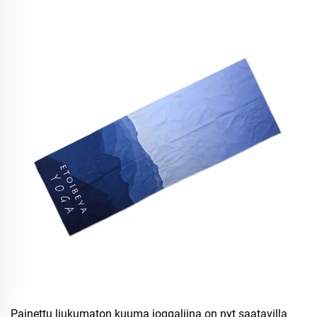
Painettu liukumaton kuuma joggaliina on nyt saatavilla