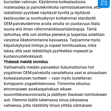
kuvioiden valinnan. Käytämme korkealaatuisia
materiaaleja ja painotekniikoita varmistaaksemme, että
räätälöidyt pyyhkeet näyttävät hyviltä ja täyttävät
kestävyyden ja suorituskyvyn korkeimmat standardit.
OEM-palveluidemme avulla sinulla on joustavuus tilata
suuria eriä ilman vähimmäistilausmäärärajoja. Tämä
tarkoittaa, että voit aloittaa pienenä ja laajentaa asteittain
varastoa liiketoimintanne kasvaessa. Tarjoamme myös
kilpailukykyisiä hintoja ja nopeat toimitusaikaa, mikä
takaa, että saat räätälöityjä pyyhkeitäsi nopeasti ja
kustannustehokkaasti.
Yhdessä meistä onnistuu
Valitsemalla meidän painatetun liukumattoman hot
yogaliinan OEM-palveluilla varustettuna saat ei ainoastaan
korkealaatuisen tuotteen – vaan myös luotettavan
kumppanin yogaelinkeinossa. Tiimimme sitoutuu
erinomaiseen asiakaspalveluun alkaen
suunnitteluneuvonnasta ja päättyen tilauksen toimitukseen
asti. Olemme täällä tukemassa sinua jokaisessa
vaiheessa, jotta räätälöity liinasi ylittää odotuksesi.