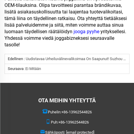
OEM-tilauksina. Olipa tavoitteesi parantaa brändikuvaa,
lisätä asiakasuskollisuutta tai laajentaa tuotevalikoitasi,
tämä liina on täydellinen ratkaisu. Ota yhteyttä tietääksesi
lisää palveluidemme ja siitä, miten voimme auttaa sinua
luomaan täydellisen räätälöidyn
jooga pyyhe
yrityksellesi.
Yhdessä voimme viedä joggabizneksesi seuraavalle
tasolle!
Edellinen :
Uudistavaa Urheiluvälinevalikoimaa On Saapunut! Suzhou Detao Textilen Jäähelatessakin Sports Pyyhkeet Ovat Nyt Myynnissä
Seuraava :
Ei Mitään
OTA MEIHIN YHTEYTTÄ
Puhelin:
+86-13962544826
Puh:
+86-13962544826
Sähköposti:
[email protected]