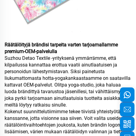
Räätälöityjä brändisi tarpeita varten tarjoamallamme
premium-OEM-palvelulla
Suzhou Detao Textile -yrityksenä ymmärrämme, että
kilpailussa kannattaa erottua vaatii ainutlaatuisen ja
personoidun lähestymistavan. Siksi painetusta
liukumattomasta hotta-yogakankaastaamme on saatavilla
kattavat OEM-palvelut. Olitpa yoga-studio, joka haluaa
luoda brändittyä tavarustoa jäsenillesi, tai vähittäismyyjä,
joka pyrkii tarjoamaan ainutlaatuisia tuotteita asiakkaillesi,
meiltä löytyy ratkaisu sinulle.
Kokenut suunnittelutiimimme tekee tiivistä yhteistyötä
kanssanne, jotta visionne saa siiven. Voit valita useiden
räätälöintivaihtoehtojen joukosta, kuten brändin logon
lisäämisen, värien mukaan räätälöidyn valinnan ja tiettyjen