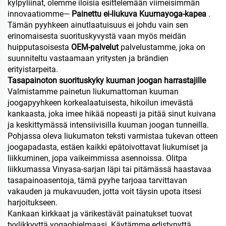
kylpyliinat, olemme iloisia esittelemään viimeisimmän
innovaatiomme—
Painettu ei-liukuva
Kuumayoga-kapea
.
Tämän pyyhkeen ainutlaatuisuus ei johdu vain sen
erinomaisesta suorituskyvystä vaan myös meidän
huipputasoisesta
OEM-palvelut
palvelustamme, joka on
suunniteltu vastaamaan yritysten ja brändien
erityistarpeita.
Tasapainoton suorituskyky kuuman joogan harrastajille
Valmistamme painetun liukumattoman kuuman
joogapyyhkeen korkealaatuisesta, hikoilun imevästä
kankaasta, joka imee hikää nopeasti ja pitää sinut kuivana
ja keskittymässä intensiivisilla kuuman joogan tunneilla.
Pohjassa oleva liukumaton teksti varmistaa tukevan otteen
joogapadasta, estäen kaikki epätoivottavat liukumiset ja
liikkuminen, jopa vaikeimmissa asennoissa. Olitpa
liikkumassa Vinyasa-sarjan läpi tai pitämässä haastavaa
tasapainoasentoja, tämä pyyhe tarjoaa tarvittavan
vakauden ja mukavuuden, jotta voit täysin upota itsesi
harjoitukseen.
Kankaan kirkkaat ja värikestävät painatukset tuovat
tyylikkyyttä yogaohjelmaasi. Käytämme edistynyttä