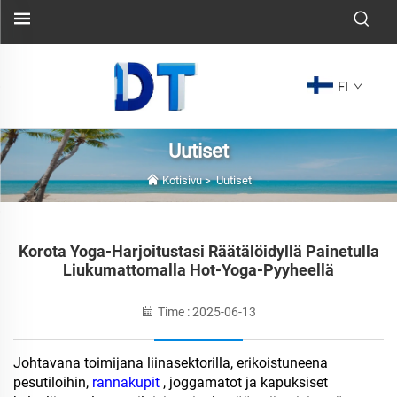
FI
Uutiset
Kotisivu
>
Uutiset
Korota Yoga-Harjoitustasi Räätälöidyllä Painetulla
Liukumattomalla Hot-Yoga-Pyyheellä
Time : 2025-06-13
Johtavana toimijana liinasektorilla, erikoistuneena
pesutiloihin,
rannakupit
, joggamatot ja kapuksiset