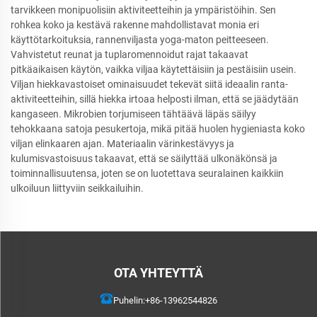
tarvikkeen monipuolisiin aktiviteetteihin ja ympäristöihin. Sen
rohkea koko ja kestävä rakenne mahdollistavat monia eri
käyttötarkoituksia, rannenviljasta yoga-maton peitteeseen.
Vahvistetut reunat ja tuplaromennoidut rajat takaavat
pitkäaikaisen käytön, vaikka viljaa käytettäisiin ja pestäisiin usein.
Viljan hiekkavastoiset ominaisuudet tekevät siitä ideaalin ranta-
aktiviteetteihin, sillä hiekka irtoaa helposti ilman, että se jäädytään
kangaseen. Mikrobien torjumiseen tähtäävä läpäs säilyy
tehokkaana satoja pesukertoja, mikä pitää huolen hygieniasta koko
viljan elinkaaren ajan. Materiaalin värinkestävyys ja
kulumisvastoisuus takaavat, että se säilyttää ulkonäkönsä ja
toiminnallisuutensa, joten se on luotettava seuralainen kaikkiin
ulkoiluun liittyviin seikkailuihin.
OTA YHTEYTTÄ
Puhelin:
+86-13962544826