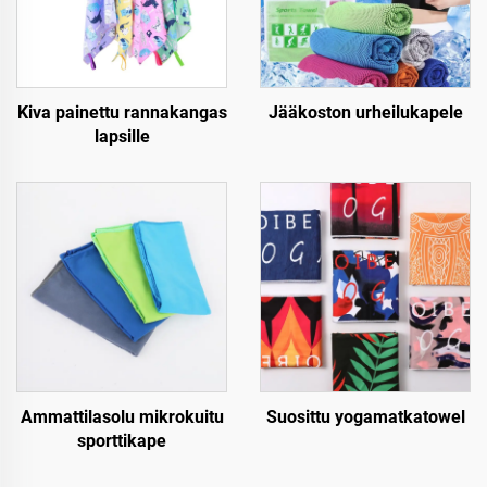
Kiva painettu rannakangas
Jääkoston urheilukapele
lapsille
Ammattilasolu mikrokuitu
Suosittu yogamatkatowel
sporttikape