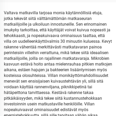
Valtava matkavilla tarjoaa monia käytännöllisiä etuja,
jotka tekevät siitä välttämättömän matkaseuran
matkailijoille ja ulkoiluun innostuneille. Sen erinomainen
imukyky tarkoittaa, että käyttäjät voivat kuivua nopeasti ja
tehokkaasti, ja nopeakuivaava ominaisuus taattaa, että
villa on uudelleenkäyttövalmis 30 minuutin kuluessa. Kevyt
rakenne vähentää merkittävästi matkatavaran painoa
perinteisiin villeihin verrattuna, mikä tekee siitä ideaalisen
matkailijoille, joilla on rajallinen matkatavaraja. Mikrobien
kasvuun estävä hoito antaa mielenrauhaa pitkien matkojen
aikana, estäen hajujen ja bakteerien lisääntymisen myös
kosteissa olosuhteissa. Villan monikäyttömahdollisuudet
menevät sen ensisijaisen kuivaustehtävän yli, sillä sitä
voidaan käyttää rannenviljana, piknikkipetinä tai
hätäpeittona tarvittaessa. Kestävä rakenne takaa
pitkäikäisyyden, mikä tekee siitä kustannustehokkaan
investoinnin usein matkustaville henkilöille. Villan
nopeakuivaavat ominaisuudet edistävät myös
energiatehokkuutta, sillä sille tarvitaan vähän aikaa