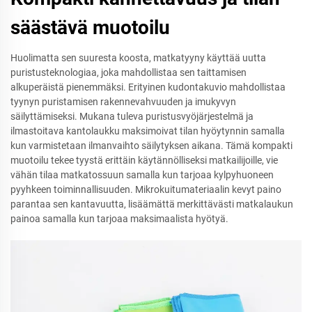
säästävä muotoilu
Huolimatta sen suuresta koosta, matkatyyny käyttää uutta
puristusteknologiaa, joka mahdollistaa sen taittamisen
alkuperäistä pienemmäksi. Erityinen kudontakuvio mahdollistaa
tyynyn puristamisen rakennevahvuuden ja imukyvyn
säilyttämiseksi. Mukana tuleva puristusvyöjärjestelmä ja
ilmastoitava kantolaukku maksimoivat tilan hyöytynnin samalla
kun varmistetaan ilmanvaihto säilytyksen aikana. Tämä kompakti
muotoilu tekee tyystä erittäin käytännölliseksi matkailijoille, vie
vähän tilaa matkatossuun samalla kun tarjoaa kylpyhuoneen
pyyhkeen toiminnallisuuden. Mikrokuitumateriaalin kevyt paino
parantaa sen kantavuutta, lisäämättä merkittävästi matkalaukun
painoa samalla kun tarjoaa maksimaalista hyötyä.