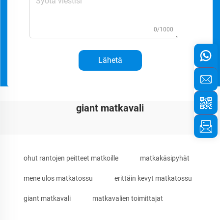
0/1000
Lähetä
giant matkavali
ohut rantojen peitteet matkoille
matkakäsipyhät
mene ulos matkatossu
erittäin kevyt matkatossu
giant matkavali
matkavalien toimittajat