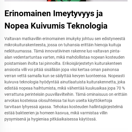
Erinomainen Imeytyvyys ja
Nopea Kuivumis Teknologia
Valtavan matkavillin erinomainen imukyky johtuu sen edistyneestä
mikrokuiturakenteesta, jossa on tuhansia erittäin hienoja kuituja
neliötuumassa. Tämä innovatiivinen rakenne luo valtavan pinta-
alan vedentartuntaa varten, mikä mahdollistaa nopean kosteuden
poistamisen iholta tai pinnoilta. Erikoisjärjestetyn kuiturakenteen
ansiosta villi voi pitää sisällään jopa viisi kertaa oman painonsa
verran vettä samalla kun se säilyttää kevyen luonteensa. Nopeasti
kuivuva teknologia hyödyntää ainutlaatuista kuiturakennetta, joka
edistää nopeaa haihtumista, mikä vähentää kuukuaikaa jopa 70 %
verrattuna perinteisiin puuvillavilteihin. Tämä ominaisuus on erittäin
arvokas kosteissa olosuhteissa tai kun useita käyttökertoja
tarvitaan lyhyessä ajassa. Tehokas kosteuden hallintajärjestelmä
estää bakteerien ja homeen kasvua, mikä varmistaa villin
pysymisenä ja hygieniaa pitkäaikaisessa käytössä.