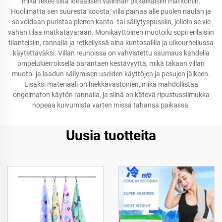
mikä tekee siitä ideaalisen valinnan pitkäikäisiin matkoihin.
Huolimatta sen suuresta koosta, villa painaa alle puolen naulan ja
se voidaan puristaa pienen kanto- tai säilytyspussiin, jolloin se vie
vähän tilaa matkatavaraan. Monikäyttöinen muotoilu sopii erilaisiin
tilanteisiin, rannalla ja retkeilyssä aina kuntosalilla ja ulkourheilussa
käytettäväksi. Villan reunoissa on vahvistettu saumaus kahdella
ompelukierroksella parantaen kestävyyttä, mikä takaan villan
muoto- ja laadun säilymisen useiden käyttöjen ja pesujen jälkeen.
Lisäksi materiaali on hiekkavastoinen, mikä mahdollistaa
ongelmaton käytön rannalla, ja siinä on kätevä ripustussilmukka
nopeaa kuivumista varten missä tahansa paikassa.
Uusia tuotteita