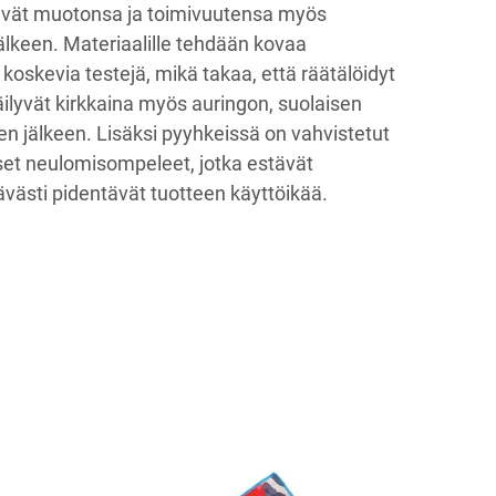
ttävät muotonsa ja toimivuutensa myös
älkeen. Materiaalille tehdään kovaa
koskevia testejä, mikä takaa, että räätälöidyt
säilyvät kirkkaina myös auringon, suolaisen
n jälkeen. Lisäksi pyyhkeissä on vahvistetut
iset neulomisompeleet, jotka estävät
ävästi pidentävät tuotteen käyttöikää.