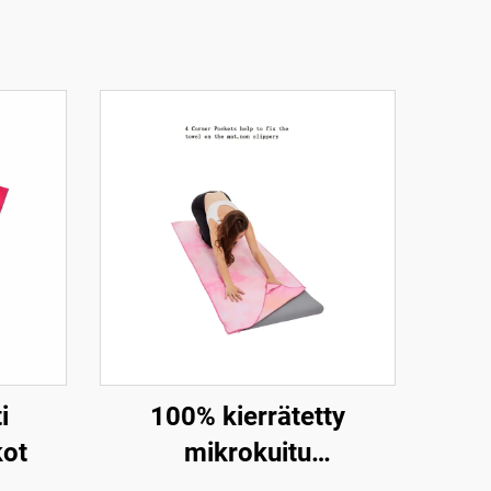
i
100% kierrätetty
kot
mikrokuitu
yogamatkatowel