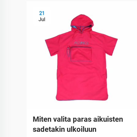
21
Jul
Miten valita paras aikuisten
sadetakin ulkoiluun