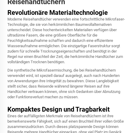
Reisehandtüchern
Revolutionäre Materialtechnologie
Moderne Reisehandtücher verwenden eine fortschrittliche Mikrofaser-
Technologie, die sie von herkömmlichen Baumwollalternativen
unterscheidet. Diese hochentwickelten Materialien verfügen über
ultradünne Fasern, die eine größere Oberfläche für die
Feuchtigkeitsaufnahme schaffen und dadurch eine effizientere
Wasseraufnahme ermöglichen. Die einzigartige Faserstruktur sorgt
zudem für schnelle Trocknungseigenschaften und benötigt in der
Regel nur einen Bruchteil der Zeit, die herkömmliche Handtücher zum
vollständigen Trocknen benötigen.
Die synthetische Mikrofasermischung, die bei Reisehandtüchern
verwendet wird, ist speziell darauf ausgelegt, auch nach Hunderten
von Anwendungen ihre Integrität zu bewahren. Diese Langlebigkeit
stellt sicher, dass Reisende während längerer Reisen auf ihre
Handtücher vertrauen können, ohne sich Gedanken über Abnutzung
oder Funktionsverlust machen zu müssen.
Kompaktes Design und Tragbarkeit
Eines der auffälligsten Merkmale von Reisehandtüchern ist ihre
bemerkenswerte Fähigkeit, sich auf einen Bruchteil ihrer vollen Größe
zusammenzudrücken. Durch dieses platzsparende Design können
Reisende mehrere Handtücher einpacken, ohne viel Platz im Gepäck