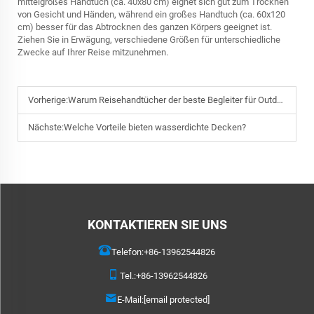
mittelgroßes Handtuch (ca. 40x80 cm) eignet sich gut zum Trocknen
von Gesicht und Händen, während ein großes Handtuch (ca. 60x120
cm) besser für das Abtrocknen des ganzen Körpers geeignet ist.
Ziehen Sie in Erwägung, verschiedene Größen für unterschiedliche
Zwecke auf Ihrer Reise mitzunehmen.
Vorherige:
Warum Reisehandtücher der beste Begleiter für Outdoor-Ausflüge sind?
Nächste:
Welche Vorteile bieten wasserdichte Decken?
KONTAKTIEREN SIE UNS
Telefon:
+86-13962544826
Tel.:
+86-13962544826
E-Mail:
[email protected]