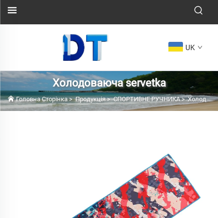
UK
Холодоваюча servetka
Головна Сторінка
>
Продукція
>
СПОРТИВНЕ РУЧНИКА
>
Холодоваюча servetka