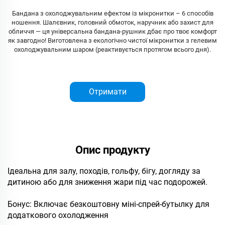
Бандана з охолоджувальним ефектом із мікронитки – 6 способів
ношення. Шалєвник, головний обмоток, наручник або захист для
обличчя — ця універсальна бандана-рушник дбає про твоє комфорт
як завгодно! Виготовлена ​​з екологічно чистої мікронитки з гелевим
охолоджувальним шаром (реактивується протягом всього дня).
Отримати
пропозицію
Опис продукту
Ідеальна для залу, походів, гольфу, бігу, догляду за
дитиною або для зниження жари під час подорожей.
Бонус: Включає безкоштовну міні-спрей-бутылку для
додаткового охолодження