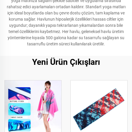
yoga matınıza sağlam şekilde sabitler ve uygulama sırasında
rahatsız edici ayarlamaları ortadan kaldırır. Standart yoga matları
için ideal boyutlarda olan bu çevre dostu çözüm, tam kaplama ve
koruma sağlar. Havlunun hipoalerjik özellikleri hassas ciltler için
uygundur; dayanıklı yapısı tekrarlanan yıkamalardan sonra bile
temel özelliklerini kaybetmez. Her havlu, geleneksel havlu üretim
yöntemlerine kıyasla 500 galona kadar su tasarrufu sağlayan su
tasarruflu üretim süreci kullanılarak üretilir.
Yeni Ürün Çıkışları