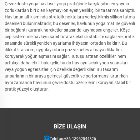
Çevre dostu yoga havlusu, yoga pratiğinde karşılaşılan en yaygın
zorluklardan biri olan kaymayı önleyen yenilikçi bir tasarıma sahiptir.
Havlunun alt kısmında stratejik noktalara yerleştirilmiş silikon tutma
desenleri bulunmaktadır; bu desenler, havlunun yoga matı ile güvenli
bir bağlantı kurarak hareketler sırasında kaymasını engeller. Köşe-
cep sistemi ise havluyu sabit tutarak ekstra stabilite sağlar ve pratik
sırasında sürekli yeniden ayarlama ihtiyacını ortadan kaldırır. Bu
dikkatli tasarım, uygulayıcıların poz ve nefes almaya dikkatini
koruyarak yoğunlaşmasını sağlar. Tutuşu artıran özellikler, nem
arttıkça daha etkili hale gelir; bu da havluyu sıcak yoga seansları
veya yoğun egzersizler için özellikle değerli kılar. Bu tasarım
unsurlarının bir araya gelmesi, güvenlik ve performansı artırırken
aynı zamanda havlunun çevre dostu özelliklerini koruyan stabil bir
pratik yüzeyi oluşturur.
BIZE ULAŞIN
Telefon:
+86-13962544826