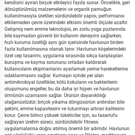
kendisini ayıran birçok etkileyici fayda sunar. Öncelikle, geri
dönüştürülmüş malzemelerin ve organik pamuğun
kullanılmasıyla üretilen sürdürülebilir yapısı, performansı
etkilemeden çevre üzerindeki etkisini önemli ölçüde azaltır.
Gelişmiş nem emme teknolojisi, en zorlu yoga pozlarında
bile kaymadan güvenli bir kullanım deneyimi sağlarken,
hızlı kuruma özelliği aynı gün içerisinde havlunun birden
fazla kullanılmasına olanak tanır. Havlunun köşelerindeki
özel cep tasarımı, uygulama sırasında sıkça karşılaşılan
buruşma ve kayma sorununu ortadan kaldırarak
kullanıcıların ekipmanlarını ayarlamak yerine hareketlerine
odaklanmasını sağlar. Kumaşın içinde yer alan
antimikrobiyal özellikler, kötü kokuların ve bakterilerin
oluşumunu engeller, bu da daha iyi hijyen ve havlunun
ömrünün uzamasını sağlar. Ürünün dayanıklılığı
olağanüstüdür; birçok yıkama döngüsünün ardından bile
şeklini, emme kapasitesini ve tutunmayı artıran kalitesini
korur. Çevre bilinci yüksek tüketiciler için, su tasarrufu
sağlayan üretim süreci, sürdürülebilir fitness
uygulamalarına doğru atılmış önemli bir adımdır. Havlunun