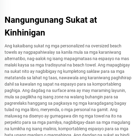
Nangungunang Sukat at
Kinhinigan
Ang kakaibang sukat ng mga personalized na oversized beach
towels ay nagpapahiwalay sa kanila mula sa mga karaniwang
alternatibo, nag-aalok ng isang mapagmataas na espasyo na mas
malaki kaysa sa mga tradisyunal na beach towel. Ang mapagbigay
na sukat nito ay nagbibigay ng kumpletong saklaw para sa mga
matatanda sa lahat ng taas, nawawala ang karaniwang paghihirap
dahil sa kawalan ng sapat na espasyo para sa komportableng
paghiga. Ang dagdag na surface area ay may maraming layunin,
mula sa paglikha ng isang zone na walang buhangin para sa
pagrerelaks hanggang sa pagkasya ng mga karagdagang bagay
tulad ng mga libro, meryenda, o mga personal na gamit. Ang
maluwag na disenyo ay gumagawa din ng mga towel na ito na
perpekto para sa mga pamilya, nagbibigay-daan sa mga magulang
na lumikha ng isang malinis, komportableng espasyo para sa mga
bata upang maglaro o magpahinga. Ang dagdag na sukat ay hindi