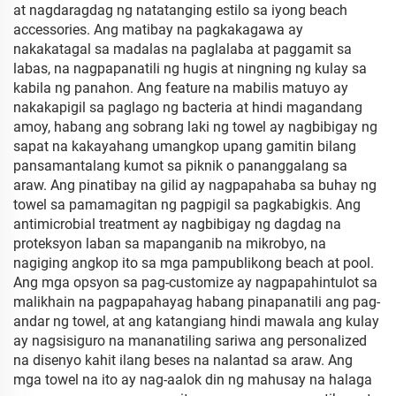
at nagdaragdag ng natatanging estilo sa iyong beach
accessories. Ang matibay na pagkakagawa ay
nakakatagal sa madalas na paglalaba at paggamit sa
labas, na nagpapanatili ng hugis at ningning ng kulay sa
kabila ng panahon. Ang feature na mabilis matuyo ay
nakakapigil sa paglago ng bacteria at hindi magandang
amoy, habang ang sobrang laki ng towel ay nagbibigay ng
sapat na kakayahang umangkop upang gamitin bilang
pansamantalang kumot sa piknik o pananggalang sa
araw. Ang pinatibay na gilid ay nagpapahaba sa buhay ng
towel sa pamamagitan ng pagpigil sa pagkabigkis. Ang
antimicrobial treatment ay nagbibigay ng dagdag na
proteksyon laban sa mapanganib na mikrobyo, na
nagiging angkop ito sa mga pampublikong beach at pool.
Ang mga opsyon sa pag-customize ay nagpapahintulot sa
malikhain na pagpapahayag habang pinapanatili ang pag-
andar ng towel, at ang katangiang hindi mawala ang kulay
ay nagsisiguro na mananatiling sariwa ang personalized
na disenyo kahit ilang beses na nalantad sa araw. Ang
mga towel na ito ay nag-aalok din ng mahusay na halaga