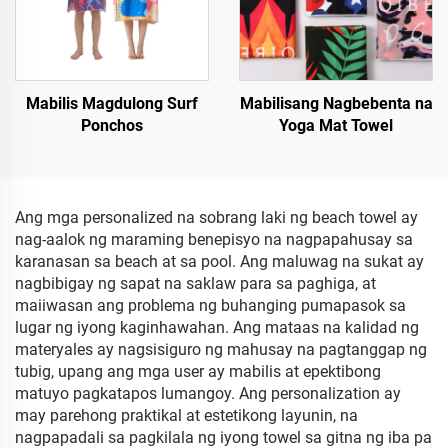
Mabilis Magdulong Surf
Mabilisang Nagbebenta na
Ponchos
Yoga Mat Towel
Ang mga personalized na sobrang laki ng beach towel ay
nag-aalok ng maraming benepisyo na nagpapahusay sa
karanasan sa beach at sa pool. Ang maluwag na sukat ay
nagbibigay ng sapat na saklaw para sa paghiga, at
maiiwasan ang problema ng buhanging pumapasok sa
lugar ng iyong kaginhawahan. Ang mataas na kalidad ng
materyales ay nagsisiguro ng mahusay na pagtanggap ng
tubig, upang ang mga user ay mabilis at epektibong
matuyo pagkatapos lumangoy. Ang personalization ay
may parehong praktikal at estetikong layunin, na
nagpapadali sa pagkilala ng iyong towel sa gitna ng iba pa