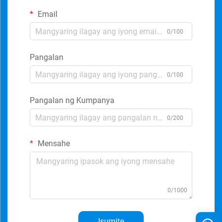
Email
0/100
Pangalan
0/100
Pangalan ng Kumpanya
0/200
Mensahe
0/1000
Isumite