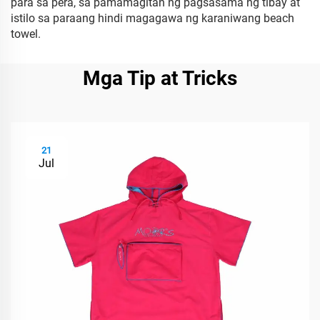
para sa pera, sa pamamagitan ng pagsasama ng tibay at
istilo sa paraang hindi magagawa ng karaniwang beach
towel.
Mga Tip at Tricks
21
Jul