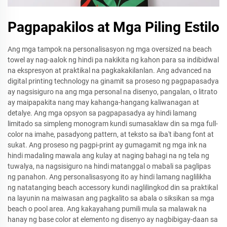
Pagpapakilos at Mga Piling Estilo
Ang mga tampok na personalisasyon ng mga oversized na beach
towel ay nag-aalok ng hindi pa nakikita ng kahon para sa indibidwal
na ekspresyon at praktikal na pagkakakilanlan. Ang advanced na
digital printing technology na ginamit sa proseso ng pagpapasadya
ay nagsisiguro na ang mga personal na disenyo, pangalan, o litrato
ay maipapakita nang may kahanga-hangang kaliwanagan at
detalye. Ang mga opsyon sa pagpapasadya ay hindi lamang
limitado sa simpleng monogram kundi sumasaklaw din sa mga full-
color na imahe, pasadyong pattern, at teksto sa iba't ibang font at
sukat. Ang proseso ng pagpi-print ay gumagamit ng mga ink na
hindi madaling mawala ang kulay at naging bahagi na ng tela ng
tuwalya, na nagsisiguro na hindi matanggal o mabali sa paglipas
ng panahon. Ang personalisasyong ito ay hindi lamang naglilikha
ng natatanging beach accessory kundi naglilingkod din sa praktikal
na layunin na maiwasan ang pagkalito sa abala o siksikan sa mga
beach o pool area. Ang kakayahang pumili mula sa malawak na
hanay ng base color at elemento ng disenyo ay nagbibigay-daan sa