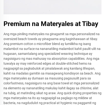
Premium na Materyales at Tibay
Ang mga piniling materyales na ginagamit sa mga personalized na
oversized beach towels ay pinagsama ang kaginhawaan at tibay.
Ang premium cotton o microfiber blend ay lumilikha ng isang
malambot na surface na nananatiling malambot kahit paulit-ulit na
hugasan, samantalang ang specialized weaving technique ay
nagsisiguro ng mas mahusay na absorption capabilities. Ang mga
tuwalya ay may reinforced edges at double-stitched hems na
nagpapigil sa pagkabulok at pinalalawak ang kanilang lifespan,
kahit na madalas gamitin sa masagwang kondisyon sa beach. Ang
mga materyales ay dumaan sa masusing pagsusulit para sa
colorfastness, nagsisiguro na ang base towel at mga personalized
na elemento ay nananatiling makulay kahit ilagay sa chlorine, alat
na tubig, at matinding sikat ng araw. Ang quick-drying properties ng
mga materyales na ito ay nagpapigil sa paglago ng mildew at
bacteria, na nagdudulot ng practical at hygienic na paggamit ng