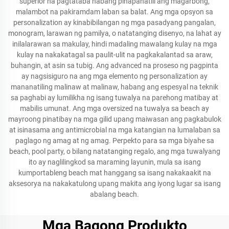
superior na pagtataba habang pinapanatili ang magarbong,
malambot na pakiramdam laban sa balat. Ang mga opsyon sa
personalization ay kinabibilangan ng mga pasadyang pangalan,
monogram, larawan ng pamilya, o natatanging disenyo, na lahat ay
inilalarawan sa makulay, hindi madaling mawalang kulay na mga
kulay na nakakatagal sa paulit-ulit na pagkakalantad sa araw,
buhangin, at asin sa tubig. Ang advanced na proseso ng pagpinta
ay nagsisiguro na ang mga elemento ng personalization ay
mananatiling malinaw at malinaw, habang ang espesyal na teknik
sa paghabi ay lumilikha ng isang tuwalya na parehong matibay at
mabilis umunat. Ang mga oversized na tuwalya sa beach ay
mayroong pinatibay na mga gilid upang maiwasan ang pagkabulok
at isinasama ang antimicrobial na mga katangian na lumalaban sa
paglago ng amag at ng amag. Perpekto para sa mga biyahe sa
beach, pool party, o bilang natatanging regalo, ang mga tuwalyang
ito ay naglilingkod sa maraming layunin, mula sa isang
kumportableng beach mat hanggang sa isang nakakaakit na
aksesorya na nakakatulong upang makita ang iyong lugar sa isang
abalang beach.
Mga Bagong Produkto