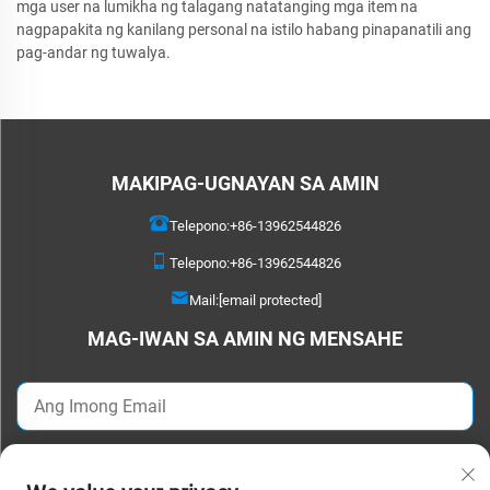
mga user na lumikha ng talagang natatanging mga item na
nagpapakita ng kanilang personal na istilo habang pinapanatili ang
pag-andar ng tuwalya.
MAKIPAG-UGNAYAN SA AMIN
Telepono:
+86-13962544826
Telepono:
+86-13962544826
Mail:
[email protected]
MAG-IWAN SA AMIN NG MENSAHE
IPADALA NGAYON