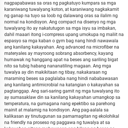
nagpapabawas sa oras ng pagkatuyo kumpara sa mga
karaniwang tuwalyang koton, at karaniwang nagkakamit
ng ganap na tuyo sa loob ng dalawang oras sa ilalim ng
normal na kondisyon. Ang compact na disenyo ng mga
tuwalyang ito ay nakatutugon sa mga isyu sa imbakan,
dahil maaari itong i-compress upang umokupa ng maliit na
espasyo sa mga kaban o gym bag nang hindi nawawala
ang kanilang kakayahan. Ang advanced na microfiber na
materyales ay mayroong sobrang absorbency, kayang
humawak ng hanggang apat na beses ang sariling bigat
nito sa tubig habang nananatiling magaan. Ang mga
tuwalya ay din makikitaan ng tibay, nakakaraan ng
maraming beses sa paglalaba nang hindi nababawasan
ang kanilang antimicrobial na katangian o kakayahan sa
pagtanggap. Ang sari-saring gamit ng mga tuwalyang ito
ay sumasaklaw din sa kanilang kakayahan umangkop sa
temperatura, na gumagana nang epektibo sa parehong
mainit at malamig na kondisyon. Ang pag-aalala sa
kalikasan ay tinutugunan sa pamamagitan ng ekolohikal
na friendly na proseso ng paggawa ng tuwalya at sa