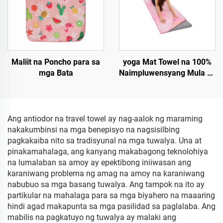
Maliit na Poncho para sa
yoga Mat Towel na 100%
mga Bata
Naimpluwensyang Mula sa
Recycled Microfiber
Ang antiodor na travel towel ay nag-aalok ng maraming
nakakumbinsi na mga benepisyo na nagsisilbing
pagkakaiba nito sa tradisyunal na mga tuwalya. Una at
pinakamahalaga, ang kanyang makabagong teknolohiya
na lumalaban sa amoy ay epektibong iniiwasan ang
karaniwang problema ng amag na amoy na karaniwang
nabubuo sa mga basang tuwalya. Ang tampok na ito ay
partikular na mahalaga para sa mga biyahero na maaaring
hindi agad makapunta sa mga pasilidad sa paglalaba. Ang
mabilis na pagkatuyo ng tuwalya ay malaki ang