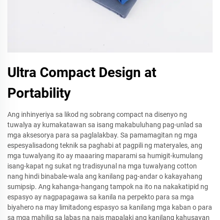
Ultra Compact Design at
Portability
Ang inhinyeriya sa likod ng sobrang compact na disenyo ng
tuwalya ay kumakatawan sa isang makabuluhang pag-unlad sa
mga aksesorya para sa paglalakbay. Sa pamamagitan ng mga
espesyalisadong teknik sa paghabi at pagpili ng materyales, ang
mga tuwalyang ito ay maaaring maparami sa humigit-kumulang
isang-kapat ng sukat ng tradisyunal na mga tuwalyang cotton
nang hindi binabale-wala ang kanilang pag-andar o kakayahang
sumipsip. Ang kahanga-hangang tampok na ito na nakakatipid ng
espasyo ay nagpapagawa sa kanila na perpekto para sa mga
biyahero na may limitadong espasyo sa kanilang mga kaban o para
sa mga mahilig sa labas na nais mapalaki ang kanilang kahusayan