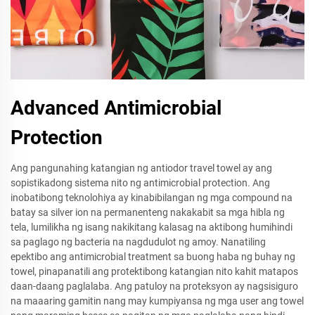
Advanced Antimicrobial
Protection
Ang pangunahing katangian ng antiodor travel towel ay ang
sopistikadong sistema nito ng antimicrobial protection. Ang
inobatibong teknolohiya ay kinabibilangan ng mga compound na
batay sa silver ion na permanenteng nakakabit sa mga hibla ng
tela, lumilikha ng isang nakikitang kalasag na aktibong humihindi
sa paglago ng bacteria na nagdudulot ng amoy. Nanatiling
epektibo ang antimicrobial treatment sa buong haba ng buhay ng
towel, pinapanatili ang protektibong katangian nito kahit matapos
daan-daang paglalaba. Ang patuloy na proteksyon ay nagsisiguro
na maaaring gamitin nang may kumpiyansa ng mga user ang towel