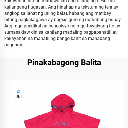
kakayahan nitong mabawasan ang bilang ng beses na
kailangang hugasan. Ang hinahap na tekstura ng tela ay
angkop sa lahat ng uri ng balat, habang ang matibay
nitong pagkakagawa ay nagsisiguro ng mahabang buhay.
Ang mga praktikal na benepisyo ng mga tuwalyang ito ay
sumasaklaw din sa kanilang madaling pagpapanatili at
kakayahan na manatiling bango kahit sa mahabang
paggamit.
Pinakabagong Balita
21
Jul