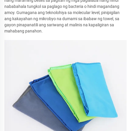
nang maraming beses sa pagitan ng mga paglalaba nang hindi
nababahala tungkol sa paglago ng bacteria o hindi magandang
amoy. Gumagana ang teknolohiya sa molecular level, pinipigilan
ang kakayahan ng mikrobyo na dumami sa ibabaw ng towel, sa
gayon pinapanatili ang sariwang at malinis na kapaligiran sa
mahabang panahon.