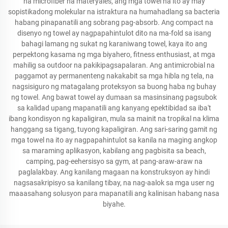
na microfiber na materyales, ang mga towel na ito ay may
sopistikadong molekular na istraktura na humahadlang sa bacteria
habang pinapanatili ang sobrang pag-absorb. Ang compact na
disenyo ng towel ay nagpapahintulot dito na ma-fold sa isang
bahagi lamang ng sukat ng karaniwang towel, kaya ito ang
perpektong kasama ng mga biyahero, fitness enthusiast, at mga
mahilig sa outdoor na pakikipagsapalaran. Ang antimicrobial na
paggamot ay permanenteng nakakabit sa mga hibla ng tela, na
nagsisiguro ng matagalang proteksyon sa buong haba ng buhay
ng towel. Ang bawat towel ay dumaan sa masinsinang pagsubok
sa kalidad upang mapanatili ang kanyang epektibidad sa iba't
ibang kondisyon ng kapaligiran, mula sa mainit na tropikal na klima
hanggang sa tigang, tuyong kapaligiran. Ang sari-saring gamit ng
mga towel na ito ay nagpapahintulot sa kanila na maging angkop
sa maraming aplikasyon, kabilang ang pagbisita sa beach,
camping, pag-eehersisyo sa gym, at pang-araw-araw na
paglalakbay. Ang kanilang magaan na konstruksyon ay hindi
nagsasakripisyo sa kanilang tibay, na nag-aalok sa mga user ng
maaasahang solusyon para mapanatili ang kalinisan habang nasa
biyahe.