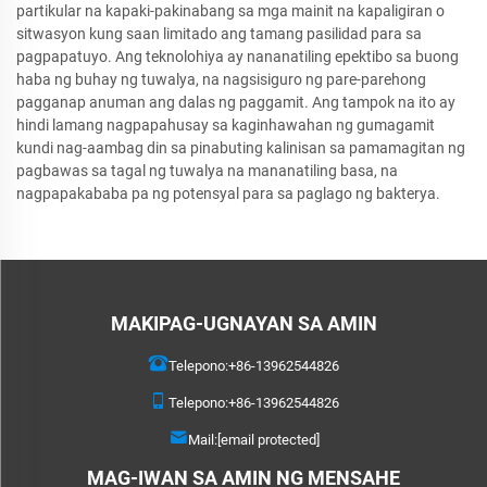
partikular na kapaki-pakinabang sa mga mainit na kapaligiran o
sitwasyon kung saan limitado ang tamang pasilidad para sa
pagpapatuyo. Ang teknolohiya ay nananatiling epektibo sa buong
haba ng buhay ng tuwalya, na nagsisiguro ng pare-parehong
pagganap anuman ang dalas ng paggamit. Ang tampok na ito ay
hindi lamang nagpapahusay sa kaginhawahan ng gumagamit
kundi nag-aambag din sa pinabuting kalinisan sa pamamagitan ng
pagbawas sa tagal ng tuwalya na mananatiling basa, na
nagpapakababa pa ng potensyal para sa paglago ng bakterya.
MAKIPAG-UGNAYAN SA AMIN
Telepono:
+86-13962544826
Telepono:
+86-13962544826
Mail:
[email protected]
MAG-IWAN SA AMIN NG MENSAHE