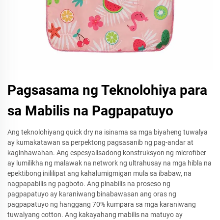
Pagsasama ng Teknolohiya para
sa Mabilis na Pagpapatuyo
Ang teknolohiyang quick dry na isinama sa mga biyaheng tuwalya
ay kumakatawan sa perpektong pagsasanib ng pag-andar at
kaginhawahan. Ang espesyalisadong konstruksyon ng microfiber
ay lumilikha ng malawak na network ng ultrahusay na mga hibla na
epektibong inililipat ang kahalumigmigan mula sa ibabaw, na
nagpapabilis ng pagboto. Ang pinabilis na proseso ng
pagpapatuyo ay karaniwang binabawasan ang oras ng
pagpapatuyo ng hanggang 70% kumpara sa mga karaniwang
tuwalyang cotton. Ang kakayahang mabilis na matuyo ay