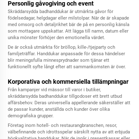
Personlig gåvogiving och event
Skräddarsydda badhanddukar är utmärkta gåvor för
födelsedagar, helgdagar eller milstolpar. När de är skapade
med omsorg och detaljrikhet bär de på en personlig känsla
som mottagare uppskattar. Att lägga till namn, datum eller
unika mönster förhöjer den emotionella värdet.
De är också utmärkta för bröllop, kille-/tjejparty och
familjeträffar. Handdukar anpassade för dessa händelser
blir meningsfulla minnesprydnader som tjänar ett
funktionellt syfte långt efter att sammankomsten är över.
Korporativa och kommersiella tillämpningar
Från kampanjer vid mässor till varor i butiker,
skräddarsydda badhanddukar tillgodoser ett brett utbud
affärsbehov. Deras universella appellerande säkerställer att
de passar kunder, anställda och kunder över olika
demografiska grupper.
Företag inom hotell- och restaurangbranschen, resor,
välbefinnande och idrottsspelar särskilt nytta av att erbjuda
högkvalitativa handdukar. När de ingår i presentkassar eller