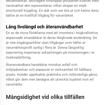
reklamverkan. Mottagare förknippar produkten kvalitet med
varumärket den representerar, vilket skapar en stark
emotionell koppling. En duk som ser bra ut och känns ännu
bättre är en kraftfull tillgång för varumärket.
Lång livslängd och återanvändbarhet
En av de stora fördelarna med att investera i högkvalitativa
anpassade stranddukar är deras långlivade användning. De
är inte engångsartiklar utan tillgångar som håller er
varumärkesprofil synlig i flera år. Denna långsiktig
exponering maximerar avkastningen på investeringen i er
marknadsföring.
Återanvändbara handdukar minskar avfall och
miljöpåverkan och anpassar er verksamhet till hållbara
praxis. Kunder uppskattar praktiska och miljövänliga gåvor,
vilket gör dem mer benägna att utveckla lojalitet mot ert
varumärke.
Mångsidighet vid olika tillfällen