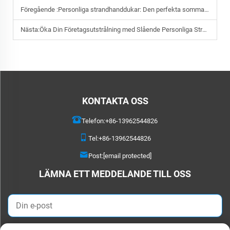
Föregående :
Personliga strandhanddukar: Den perfekta sommargåvan för varumärkesbyggande och event
Nästa:
Öka Din Företagsutstrålning med Slående Personliga Strandservetter
KONTAKTA OSS
Telefon:
+86-13962544826
Tel:
+86-13962544826
Post:
[email protected]
LÄMNA ETT MEDDELANDE TILL OSS