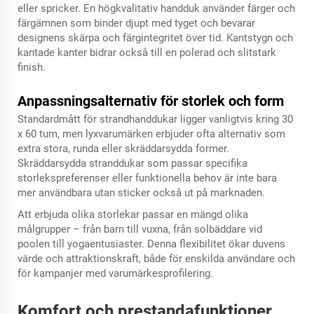
eller spricker. En högkvalitativ handduk använder färger och
färgämnen som binder djupt med tyget och bevarar
designens skärpa och färgintegritet över tid. Kantstygn och
kantade kanter bidrar också till en polerad och slitstark
finish.
Anpassningsalternativ för storlek och form
Standardmått för strandhanddukar ligger vanligtvis kring 30
x 60 tum, men lyxvarumärken erbjuder ofta alternativ som
extra stora, runda eller skräddarsydda former.
Skräddarsydda stranddukar som passar specifika
storlekspreferenser eller funktionella behov är inte bara
mer användbara utan sticker också ut på marknaden.
Att erbjuda olika storlekar passar en mängd olika
målgrupper – från barn till vuxna, från solbäddare vid
poolen till yogaentusiaster. Denna flexibilitet ökar duvens
värde och attraktionskraft, både för enskilda användare och
för kampanjer med varumärkesprofilering.
Komfort och prestandafunktioner