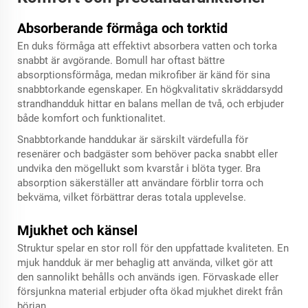
Absorberande förmåga och torktid
En duks förmåga att effektivt absorbera vatten och torka
snabbt är avgörande. Bomull har oftast bättre
absorptionsförmåga, medan mikrofiber är känd för sina
snabbtorkande egenskaper. En högkvalitativ skräddarsydd
strandhandduk hittar en balans mellan de två, och erbjuder
både komfort och funktionalitet.
Snabbtorkande handdukar är särskilt värdefulla för
resenärer och badgäster som behöver packa snabbt eller
undvika den mögellukt som kvarstår i blöta tyger. Bra
absorption säkerställer att användare förblir torra och
bekväma, vilket förbättrar deras totala upplevelse.
Mjukhet och känsel
Struktur spelar en stor roll för den uppfattade kvaliteten. En
mjuk handduk är mer behaglig att använda, vilket gör att
den sannolikt behålls och används igen. Förvaskade eller
försjunkna material erbjuder ofta ökad mjukhet direkt från
början.