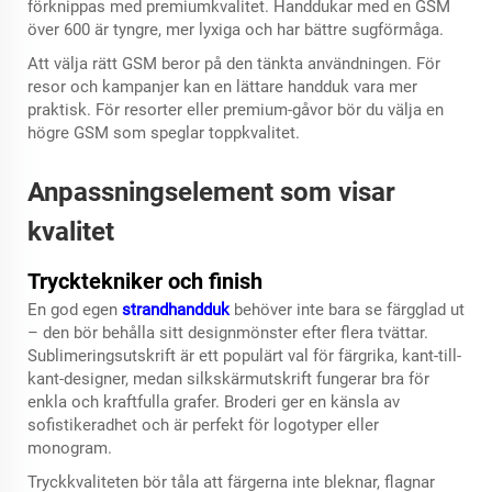
förknippas med premiumkvalitet. Handdukar med en GSM
över 600 är tyngre, mer lyxiga och har bättre sugförmåga.
Att välja rätt GSM beror på den tänkta användningen. För
resor och kampanjer kan en lättare handduk vara mer
praktisk. För resorter eller premium-gåvor bör du välja en
högre GSM som speglar toppkvalitet.
Anpassningselement som visar
kvalitet
Trycktekniker och finish
En god egen
strandhandduk
behöver inte bara se färgglad ut
– den bör behålla sitt designmönster efter flera tvättar.
Sublimeringsutskrift är ett populärt val för färgrika, kant-till-
kant-designer, medan silkskärmutskrift fungerar bra för
enkla och kraftfulla grafer. Broderi ger en känsla av
sofistikeradhet och är perfekt för logotyper eller
monogram.
Tryckkvaliteten bör tåla att färgerna inte bleknar, flagnar