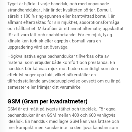
Tyget är hjärtat i varje handduk, och med
anpassade
strandhanddukar
, här är det kvaliteten börjar. Bomull,
särskilt 100 % ring-spunnen eller kamtvättad bomull, är
allmänt eftertraktad för sin mjukhet, absorptionsförmåga
och hållbarhet. Mikrofiber är ett annat alternativ, uppskattat
för att vara lätt och snabbtorkande. För en mjuk, lyxig
känsla kan turkisk eller egyptisk bomull vara en
uppgradering värd att överväga.
Högkvalitativa egna badhanddukar tillverkas ofta av
material som erbjuder både komfort och prestanda. En
handduk bör kännas mjuk mot huden samtidigt som den
effektivt suger upp fukt, vilket säkerställer en
tillfredsställande användarupplevelse oavsett om du är på
semester eller främjar ditt varumärke.
GSM (Gram per kvadratmeter)
GSM är ett mått på tygets täthet och tjocklek. För egna
badhanddukar är en GSM mellan 400 och 600 vanligtvis
idealisk. En handduk med lägre GSM kan vara lättare och
mer kompakt men kanske inte ha den ljuva känslan som