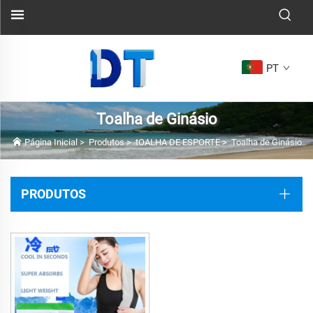
PT
Toalha de Ginásio
Página Inicial
>
Produtos
>
tOALHA DE ESPORTE
>
Toalha de Ginásio
PRODUTOS