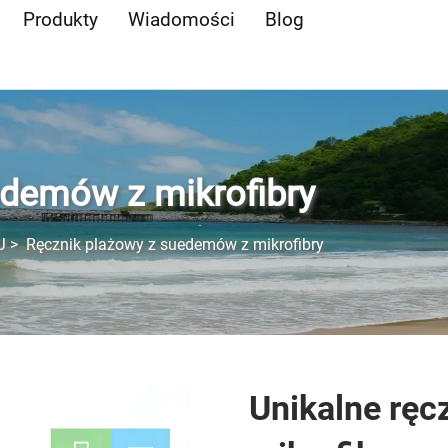
Produkty
Wiadomości
Blog
edemów z mikrofibry
J
>
Ręcznik plażowy z suedemów z mikrofibry
Unikalne ręc