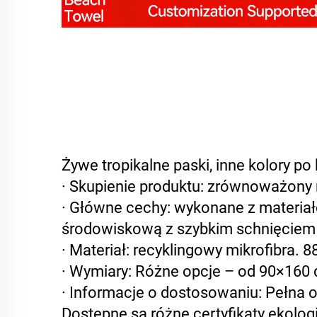
Żywe tropikalne paski, inne kolory p
· Skupienie produktu: zrównoważony r
· Główne cechy: wykonane z materiał
środowiskową z szybkim schnięciem 
· Materiał: recyklingowy mikrofibra. 8
· Wymiary: Różne opcje – od 90×160 
· Informacje o dostosowaniu: Pełna
Dostępne są różne certyfikaty ekolog