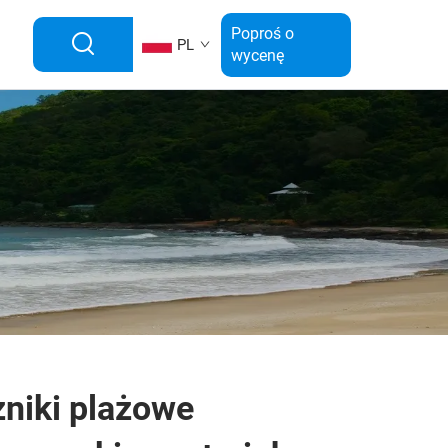
Poproś o
PL
wycenę
zniki plażowe