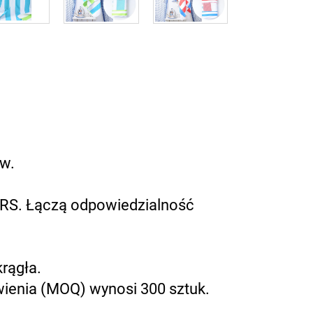
ów.
 GRS. Łączą odpowiedzialność
rągła.
ienia (MOQ) wynosi 300 sztuk.