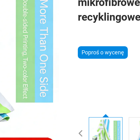
mikrofibrowe
recyklingow
Poproś o wycenę