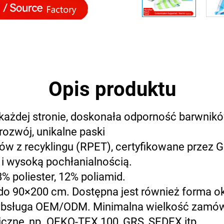
Opis produktu
o każdej stronie, doskonała odporność barwnik
ozwój, unikalne paski
ów z recyklingu (RPET), certyfikowane przez
i wysoką pochłanialnością.
8% poliester, 12% poliamid.
do 90×200 cm. Dostępna jest również forma ok
 obsługa OEM/ODM. Minimalna wielkość zamów
iczne, np. OEKO-TEX 100, GRS, SEDEX itp.