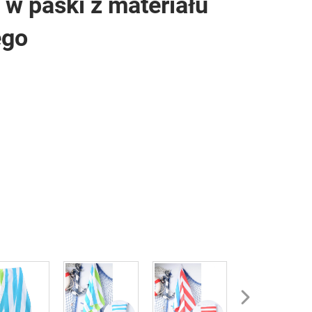
 w paski z materiału
ego