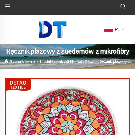
PL
Ręcznik plażowy z suedemów z mikrofibry
Strona Główna
>
Produkty
>
rĘCZNIK PLŻYSTEJ
>
Ręcznik plażowy z suedemów z mikrofibry