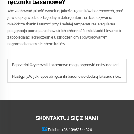
ręczniki basenowe?
Aby zachować jakość wysokiej jakości ręczników basenowych, prać
je w ciepłej wodzie z łagodnym detergentem, unikać używania
miękkicza tkanin i suszyć przy średniej temperaturze. Regularna
pielęgnacja pomaga zachować ich chłonność, miękkość i trwałość,
zapobiegając jednocześnie uszkodzeniom spowodowanym
nagromadzeniem się chemikaliów.
Poprzedni:
Czy ręczniki basenowe mogą poprawić doświadczenie w spa i siłowni?
Następny:
W jaki sposób ręczniki basenowe dodają luksusu i komfortu czasowi wolnemu
SKONTAKTUJ SIĘ Z NAMI
Telefon:
+86-13962544826