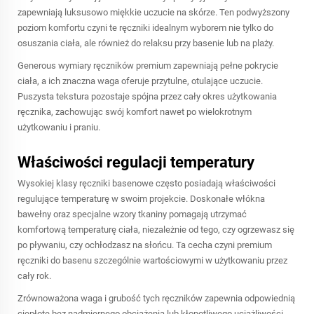
zapewniają luksusowo miękkie uczucie na skórze. Ten podwyższony
poziom komfortu czyni te ręczniki idealnym wyborem nie tylko do
osuszania ciała, ale również do relaksu przy basenie lub na plaży.
Generous wymiary ręczników premium zapewniają pełne pokrycie
ciała, a ich znaczna waga oferuje przytulne, otulające uczucie.
Puszysta tekstura pozostaje spójna przez cały okres użytkowania
ręcznika, zachowując swój komfort nawet po wielokrotnym
użytkowaniu i praniu.
Właściwości regulacji temperatury
Wysokiej klasy ręczniki basenowe często posiadają właściwości
regulujące temperaturę w swoim projekcie. Doskonałe włókna
bawełny oraz specjalne wzory tkaniny pomagają utrzymać
komfortową temperaturę ciała, niezależnie od tego, czy ogrzewasz się
po pływaniu, czy ochłodzasz na słońcu. Ta cecha czyni premium
ręczniki do basenu szczególnie wartościowymi w użytkowaniu przez
cały rok.
Zrównoważona waga i grubość tych ręczników zapewnia odpowiednią
ciepłotę bez nadmiernego obciążenia lub kłopotliwego uciążliwości.