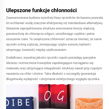
Ulepszone funkcje chłonności
Zaawansowana budowa wysokiej klasy ręczników do basenu pozwala
im wchłaniać wodę znacznie efektywniej niż standardowe alternatywy.
Starannie zaprojektowana struktura wersowania tworzy większą
powierzchnię do chłonięcia wilgoci, umożliwiając szybkie i pełne
osuszenie ciała. Ta zwiększona chłonność oznacza również, że same
ręczniki schną szybciej, zmniejszając ryzyko wzrostu bakterii i
utrzymując świeżość między użytkowaniem.
Dodatkowo, wysokiej jakości ręczniki często posiadają specjalne
obrzeża i wzmocnione krawędzie zapobiegające rozciąganiu się
materiału oraz utrzymujące integralność struktury nawet przy częstym
narażeniu na chlor i słońce. Taka dbałość o szczegóły gwarantuje
długotrwałą wydajność i utrzymanie estetycznego wyglądu ręcznika.