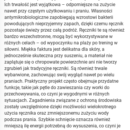
Ich trwałość jest wyjątkowa – odporniejsze na zużycie
nawet przy częstym użytkowaniu i praniu. Własności
antymikrobiologiczne zapobiegają wzrostowi bakterii
powodujących nieprzyjemny zapach, dzięki czemu ręcznik
pozostaje świeży przez całą podróż. Ręczniki te są również
bardzo wszechstronne, mogą być wykorzystywane w
różnych celach – od wypoczynku na plaży po trening w
siłowni. Miękka faktura jest delikatna dla skóry, a
jednocześnie skuteczna przy suszeniu, a materiał nie
zaplątuje się o chropowate powierzchnie ani nie tworzy
zgrubień jak tradycyjne ręczniki. Są również trwale
wybarwione, zachowując swój wygląd nawet po wielu
praniach. Praktyczny projekt często obejmuje przydatne
funkcje, takie jak pętle do zawieszania czy worki do
przechowywania, co czyni je wygodnymi w różnych
sytuacjach. Zagadnienia związane z ochroną środowiska
zostały uwzględnione dzięki możliwości wielokrotnego
użycia ręcznika oraz zmniejszonemu zużyciu wody
podczas prania. Szybkie schnięcie oznacza również
mniejszą ilę energii potrzebną do wysuszenia, co czyni je