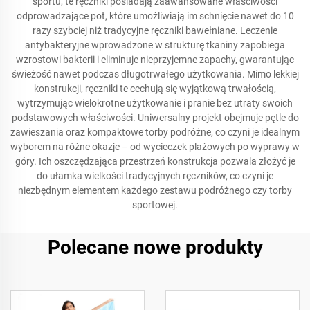
sportu, te ręczniki posiadają zaawansowane właściwości
odprowadzające pot, które umożliwiają im schnięcie nawet do 10
razy szybciej niż tradycyjne ręczniki bawełniane. Leczenie
antybakteryjne wprowadzone w strukturę tkaniny zapobiega
wzrostowi bakterii i eliminuje nieprzyjemne zapachy, gwarantując
świeżość nawet podczas długotrwałego użytkowania. Mimo lekkiej
konstrukcji, ręczniki te cechują się wyjątkową trwałością,
wytrzymując wielokrotne użytkowanie i pranie bez utraty swoich
podstawowych właściwości. Uniwersalny projekt obejmuje pętle do
zawieszania oraz kompaktowe torby podróżne, co czyni je idealnym
wyborem na różne okazje – od wycieczek plażowych po wyprawy w
góry. Ich oszczędzająca przestrzeń konstrukcja pozwala złożyć je
do ułamka wielkości tradycyjnych ręczników, co czyni je
niezbędnym elementem każdego zestawu podróżnego czy torby
sportowej.
Polecane nowe produkty