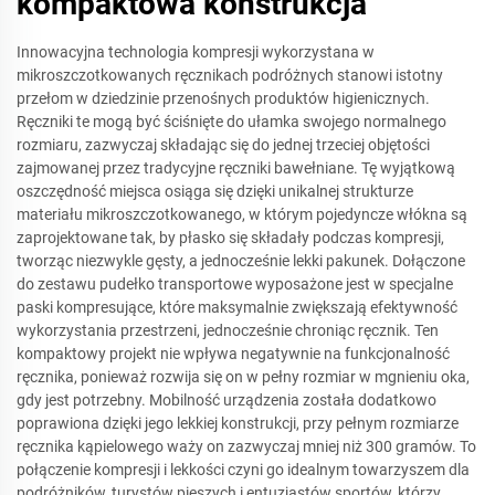
kompaktowa konstrukcja
Innowacyjna technologia kompresji wykorzystana w
mikroszczotkowanych ręcznikach podróżnych stanowi istotny
przełom w dziedzinie przenośnych produktów higienicznych.
Ręczniki te mogą być ściśnięte do ułamka swojego normalnego
rozmiaru, zazwyczaj składając się do jednej trzeciej objętości
zajmowanej przez tradycyjne ręczniki bawełniane. Tę wyjątkową
oszczędność miejsca osiąga się dzięki unikalnej strukturze
materiału mikroszczotkowanego, w którym pojedyncze włókna są
zaprojektowane tak, by płasko się składały podczas kompresji,
tworząc niezwykle gęsty, a jednocześnie lekki pakunek. Dołączone
do zestawu pudełko transportowe wyposażone jest w specjalne
paski kompresujące, które maksymalnie zwiększają efektywność
wykorzystania przestrzeni, jednocześnie chroniąc ręcznik. Ten
kompaktowy projekt nie wpływa negatywnie na funkcjonalność
ręcznika, ponieważ rozwija się on w pełny rozmiar w mgnieniu oka,
gdy jest potrzebny. Mobilność urządzenia została dodatkowo
poprawiona dzięki jego lekkiej konstrukcji, przy pełnym rozmiarze
ręcznika kąpielowego waży on zazwyczaj mniej niż 300 gramów. To
połączenie kompresji i lekkości czyni go idealnym towarzyszem dla
podróżników, turystów pieszych i entuzjastów sportów, którzy