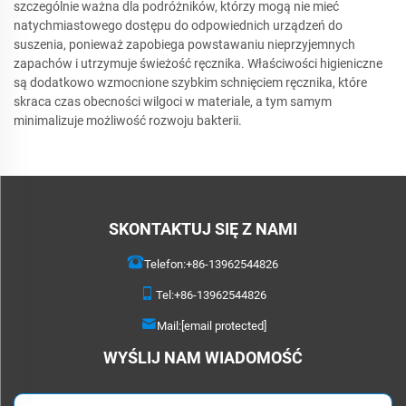
szczególnie ważna dla podróżników, którzy mogą nie mieć
natychmiastowego dostępu do odpowiednich urządzeń do
suszenia, ponieważ zapobiega powstawaniu nieprzyjemnych
zapachów i utrzymuje świeżość ręcznika. Właściwości higieniczne
są dodatkowo wzmocnione szybkim schnięciem ręcznika, które
skraca czas obecności wilgoci w materiale, a tym samym
minimalizuje możliwość rozwoju bakterii.
SKONTAKTUJ SIĘ Z NAMI
Telefon:
+86-13962544826
Tel:
+86-13962544826
Mail:
[email protected]
WYŚLIJ NAM WIADOMOŚĆ