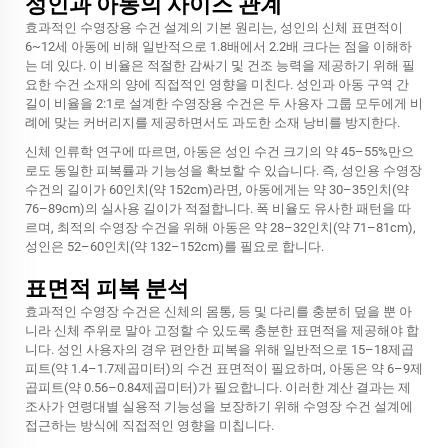
성인과 아동의 사이즈 관계
효과적인 수영장용 수건 설계의 기본 원리는, 성인의 신체 표면적이
6~12세 아동에 비해 일반적으로 1.8배에서 2.2배 크다는 점을 이해하
는 데 있다. 이 비율은 적절한 감싸기 및 건조 능력을 제공하기 위해 필
요한 수건 소재의 양에 직접적인 영향을 미친다. 성인과 아동 구역 간
길이 비율을 2:1로 설계한 수영장용 수건은 두 사용자 그룹 모두에게 비
례에 맞는 커버리지를 제공하면서도 과도한 소재 낭비를 방지한다.
신체 인류학 연구에 따르면, 아동은 성인 수건 크기의 약 45–55%만으
로도 동일한 피복률과 기능성을 확보할 수 있습니다. 즉, 성인용 수영장
수건의 길이가 60인치(약 152cm)라면, 아동에게는 약 30–35인치(약
76–89cm)의 실사용 길이가 적절합니다. 폭 비율도 유사한 패턴을 따
르며, 최적의 수영장 수건을 위해 아동은 약 28–32인치(약 71–81cm),
성인은 52–60인치(약 132–152cm)를 필요로 합니다.
표면적 피복 분석
효과적인 수영장 수건은 신체의 몸통, 등 및 다리를 충분히 덮을 뿐 아
니라 신체 주위로 말아 고정할 수 있도록 충분한 표면적을 제공해야 합
니다. 성인 사용자의 경우 편안한 피복을 위해 일반적으로 15–18제곱
피트(약 1.4–1.7제곱미터)의 수건 표면적이 필요하며, 아동은 약 6–9제
곱피트(약 0.56–0.84제곱미터)가 필요합니다. 이러한 계산 결과는 제
조사가 연령대별 실용적 기능성을 보장하기 위해 수영장 수건 설계에
접근하는 방식에 직접적인 영향을 미칩니다.