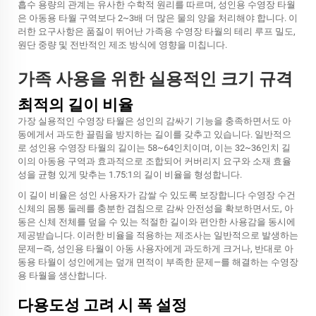
흡수 용량의 관계는 유사한 수학적 원리를 따르며, 성인용 수영장 타월
은 아동용 타월 구역보다 2~3배 더 많은 물의 양을 처리해야 합니다. 이
러한 요구사항은 품질이 뛰어난 가족용 수영장 타월의 테리 루프 밀도,
원단 중량 및 전반적인 제조 방식에 영향을 미칩니다.
가족 사용을 위한 실용적인 크기 규격
최적의 길이 비율
가장 실용적인 수영장 타월은 성인의 감싸기 기능을 충족하면서도 아
동에게서 과도한 끌림을 방지하는 길이를 갖추고 있습니다. 일반적으
로 성인용 수영장 타월의 길이는 58~64인치이며, 이는 32~36인치 길
이의 아동용 구역과 효과적으로 조합되어 커버리지 요구와 소재 효율
성을 균형 있게 맞추는 1.75:1의 길이 비율을 형성합니다.
이 길이 비율은 성인 사용자가 감쌀 수 있도록 보장합니다
수영장 수건
신체의 몸통 둘레를 충분한 겹침으로 감싸 안전성을 확보하면서도, 아
동은 신체 전체를 덮을 수 있는 적절한 길이와 편안한 사용감을 동시에
제공받습니다. 이러한 비율을 적용하는 제조사는 일반적으로 발생하는
문제—즉, 성인용 타월이 아동 사용자에게 과도하게 크거나, 반대로 아
동용 타월이 성인에게는 덮개 면적이 부족한 문제—를 해결하는 수영장
용 타월을 생산합니다.
다용도성 고려 시 폭 설정