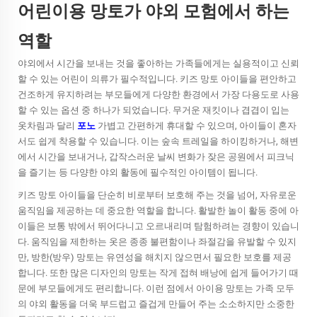
어린이용 망토가 야외 모험에서 하는
역할
야외에서 시간을 보내는 것을 좋아하는 가족들에게는 실용적이고 신뢰
할 수 있는 어린이 의류가 필수적입니다.
키즈 망토
아이들을 편안하고
건조하게 유지하려는 부모들에게 다양한 환경에서 가장 다용도로 사용
할 수 있는 옵션 중 하나가 되었습니다. 무거운 재킷이나 겹겹이 입는
옷차림과 달리
포노
가볍고 간편하게 휴대할 수 있으며, 아이들이 혼자
서도 쉽게 착용할 수 있습니다. 이는 숲속 트레일을 하이킹하거나, 해변
에서 시간을 보내거나, 갑작스러운 날씨 변화가 잦은 공원에서 피크닉
을 즐기는 등 다양한 야외 활동에 필수적인 아이템이 됩니다.
키즈 망토
아이들을 단순히 비로부터 보호해 주는 것을 넘어, 자유로운
움직임을 제공하는 데 중요한 역할을 합니다. 활발한 놀이 활동 중에 아
이들은 보통 밖에서 뛰어다니고 오르내리며 탐험하려는 경향이 있습니
다. 움직임을 제한하는 옷은 종종 불편함이나 좌절감을 유발할 수 있지
만, 방한(방우) 망토는 유연성을 해치지 않으면서 필요한 보호를 제공
합니다. 또한 많은 디자인의 망토는 작게 접혀 배낭에 쉽게 들어가기 때
문에 부모들에게도 편리합니다. 이런 점에서 아이용 망토는 가족 모두
의 야외 활동을 더욱 부드럽고 즐겁게 만들어 주는 소소하지만 소중한