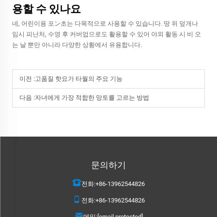
용할 수 있나요
네, 어린이용 포ン초는 다목적으로 사용할 수 있습니다. 땅 위 덮개나
임시 피난처, 수영 후 커버업으로도 활용할 수 있어 야외 활동 시 비 오
는 날 뿐만 아니라 다양한 상황에서 유용합니다.
이전 :
고품질 핫요가 타월의 주요 기능
다음 :
자녀에게 가장 적합한 망토를 고르는 방법
문의하기
전화:
+86-13962544826
전화:
+86-13962544826
메일:
[email protected]