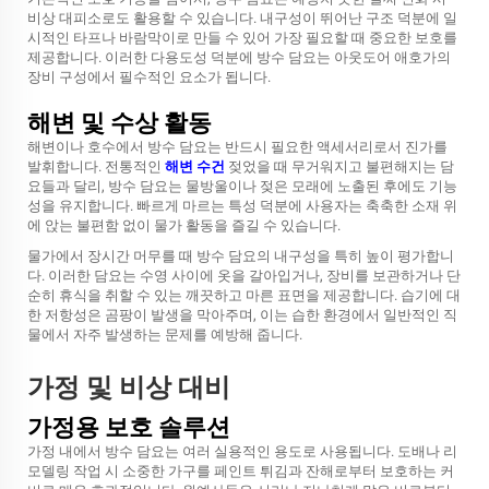
비상 대피소로도 활용할 수 있습니다. 내구성이 뛰어난 구조 덕분에 일
시적인 타프나 바람막이로 만들 수 있어 가장 필요할 때 중요한 보호를
제공합니다. 이러한 다용도성 덕분에 방수 담요는 아웃도어 애호가의
장비 구성에서 필수적인 요소가 됩니다.
해변 및 수상 활동
해변이나 호수에서 방수 담요는 반드시 필요한 액세서리로서 진가를
발휘합니다. 전통적인
해변 수건
젖었을 때 무거워지고 불편해지는 담
요들과 달리, 방수 담요는 물방울이나 젖은 모래에 노출된 후에도 기능
성을 유지합니다. 빠르게 마르는 특성 덕분에 사용자는 축축한 소재 위
에 앉는 불편함 없이 물가 활동을 즐길 수 있습니다.
물가에서 장시간 머무를 때 방수 담요의 내구성을 특히 높이 평가합니
다. 이러한 담요는 수영 사이에 옷을 갈아입거나, 장비를 보관하거나 단
순히 휴식을 취할 수 있는 깨끗하고 마른 표면을 제공합니다. 습기에 대
한 저항성은 곰팡이 발생을 막아주며, 이는 습한 환경에서 일반적인 직
물에서 자주 발생하는 문제를 예방해 줍니다.
가정 및 비상 대비
가정용 보호 솔루션
가정 내에서 방수 담요는 여러 실용적인 용도로 사용됩니다. 도배나 리
모델링 작업 시 소중한 가구를 페인트 튀김과 잔해로부터 보호하는 커