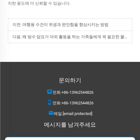
지한 용도에 더 신뢰할 수 있습니다.
이전 :
여행용 수건이 위생과 편안함을 향상시키는 방법
다음 :
왜 방수 담요가 야외 활동을 하는 가족들에게 꼭 필요한 물건일까요?
문의하기
전화:
+86-13962544826
전화:
+86-13962544826
메일:
[email protected]
메시지를 남겨주세요