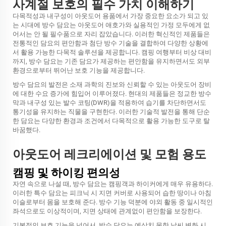
사계절 보호의 필수 가치 이해하기
다목적성과 내구성이 아웃도어 용품에서 가장 중요한 요소가 되고 있
는 시대에 방수 담요는 아웃도어 애호가와 실용적인 가정 모두에게 없
어서는 안 될 필수품으로 자리 잡았습니다. 이러한 혁신적인 제품들은
전통적인 담요의 편안함과 첨단 방수 기술을 결합하여 다양한 상황에
서 활용 가능한 다목적 솔루션을 제공합니다. 캠핑 여행부터 비상 대비
까지, 방수 담요는 기존 담요가 제공하는 편안함을 유지하면서도 외부
환경으로부터 뛰어난 보호 기능을 제공합니다.
방수 담요의 발전은 소재 과학의 진보와 신뢰할 수 있는 아웃도어 장비
에 대한 수요 증가에 힘입어 이루어졌다. 현대의 제품들은 정교한 방수
막과 내구성 있는 발수 코팅(DWR)을 적용하여 습기를 차단하면서도
통기성을 유지하는 직물을 구현한다. 이러한 기술적 발전을 통해 단순
한 담요는 다양한 환경과 조건에서 다목적으로 활용 가능한 도구로 탈
바꿈했다.
아웃도어 레크리에이션 및 모험 용도
캠핑 및 하이킹 편의성
자연 속으로 나설 때, 방수 담요는 캠핑객과 하이커에게 매우 유용하다.
이러한 특수 담요는 피크닉 시 지면 커버로 사용되어 습한 땅이나 아침
이슬로부터 몸을 보호해 준다. 방수 기능 덕분에 야외 활동 중 일시적인
좌석으로도 이상적이며, 지면 상태에 관계없이 편안함을 보장한다.
기본적인 보호 기능을 넘어서, 방수 담요는 예상치 못한 날씨 변화 시