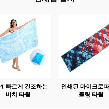
in-1 빠르게 건조하는
인쇄된 마이크로
비치 타월
쿨링 타월