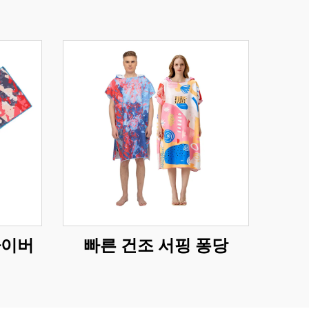
파이버
빠른 건조 서핑 퐁당