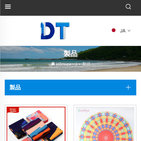
JA
製品
Hōmupeーji
>
製品
製品