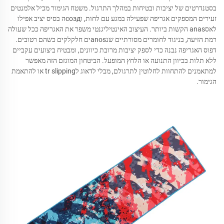
בסטנדרטים של יציבות ובטיחות במהלך התרגול. משטח הגימור מכיל אלמנטים
זעירים המספקים אגריפה שפעילה במגע עם לחות, וсоздה בסיס יציב אפילו
לאסanas הקשות ביותר. העיצוב האינטיליגנטי משפר את האגריפה ככל שעולה
רמת הזיעה, בניגוד לחומרים מסורתיים שנanosים חלקלקים כשהם רטובים.
דפוס האגריפה נבנה כדי לספק יציבות מרובת כיוונים, ומבטיח ביצועים עקביים
ללא תלות בכיוון התנועה או הלחץ המופעל. הביטחון המוגזם הזה מאפשר
למתאמנים להתחוות לחלוטין לתרגולם, מבלי לדאוג לtr slipping או להתאמת
הגימור.