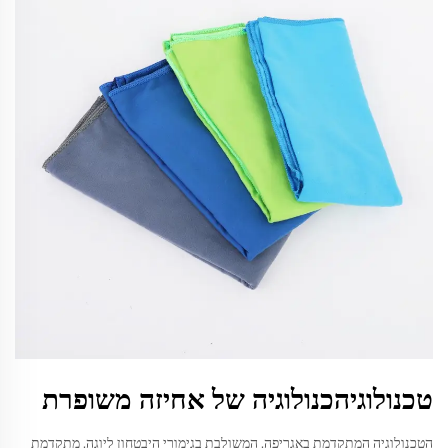
טכנולוגיהכנולוגיה של אחיזה משופרת
הטכנולוגיה המתקדמת באגריפה, המשולבת בגימורי היבטחון ליוגה, מתקדמת