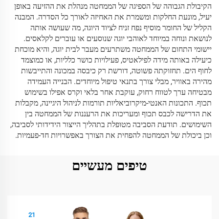
הקיבולת הגבוהה של הספיגה של הממחטה מנהלת את ההזיעה באופן
יעיל, מונעת החלקות ומשמרת את האחיזה לאורך כל הסדרה. המבנה
הקליל של החומר מוסיף נפח זניח לציוד היוגה, מה שעושה אותה
לנושאת ונוחה במיוחד לאוהבי יוגה שנוסעים או עוברים לקלאסים.
יישומי התחום של הממחטה משתרעים מעבר לבית יוגה, והיא מוכחת
כיעילה באותה מידה לפילאטיס, פעילויות כושר כלליות, או כמוצמד
לחוף הים. תחזוקתה פשוטה, דורשת רק כיבסה במכונה והתייבשות
מהירה באוויר, מבלי צורך בתנאי טיפול מיוחדים. הבנייה העמידה
מבטיחה ערך לטווח רחוק, עוקבת אחר בלאי וקרס אפילו בשימוש
תכוף. התכונות האנטי-מיקרוביאליות תורמות לניהול היגיינה, מקבלות
את הדרישה לכבס תכוף ומעריכות את הרעננות של הממחטה בין
השימושים. תודעת הסביבה מטופלת בתהליך הייצור הידידותי לסביבה,
וכן ביכולת של הממחטה להפחית את הצורך באפשרויות חד-פעמיות.
טיפים מעשיים
21