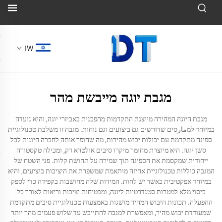
IW
מגבת יוגה מייבשת מהר
מגבת היוגה המהירה מייצגת התקדמות מהפכנית באביזרי יוגה, והיא נועדה
במיוחד למمارסים שדורשים גם ביצועים וגם נוחות. מגבה זו משלבת טכנולוגיית
ספיגה מתקדמת עם יכולות יבוש מהירות, מה שהופך אותה לחברה חיונית לכל
סשן יוגה. היא מיוצרת מחומר מיקרו סיבים אולטרא דק, ומכילה טקסטורה
ייחודית שמקסמת את הספיגה תוך שמירה על תחושת קלות. פני השטח של
המגבה כוללות טכנולוגיית אחיזה מותאמת שמשפרת את היציבות ביציעים, והיא
במיוחד אפקטיבית כאשר יש לחות. המידות שלה מחושבות בקפידה כדי לספק
כיסוי מלא למטרות סטנדרטיות ליוגה, ומבטיחות יציבות וריאות לאורך כל
ההפעלה. תכונות היבוש המהיר מושגות באמצעות טכנולוגיית סיבים מתקדמת
שמעודדת יבוש מהיר, ומאפשרת למגבה להתייבש עד שלוש פעמים מהר יותר