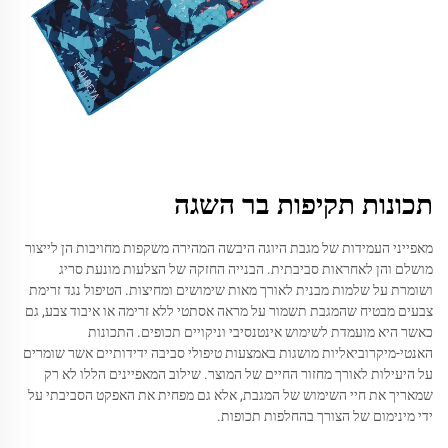
תכונות תקיפות בר השגה
מאפייני העמידות של מגבת היוגה היבשה המהירה משקפות מחויבות הן לייצור
מושלם והן לאחראות סביבתית. הבנייה החזקה של הצלעות מונעת סריג
ושומרת על שלמות מבנית לאורך מאות שימושים ומחיצות. הטיפול נגד זרימת
צבעים מבטיח שהמגבת תשמור על מראה אסתטי ללא זרימה או איבוד צבע, גם
כאשר היא מועמדת לשימוש אינטנסיבי וניקויים תכופים. התכונות
האנטי-מיקרוביאליות מושגות באמצעות טיפולי סביבה ידידותיים אשר שומרים
על היעילות לאורך מחזור החיים של המוצר. שילוב המאפיינים הללו לא רק
שמאריך את חיי השימוש של המגבת, אלא גם מפחית את האפקט הסביבתי על
ידי מינימום של הצורך בהחלפות תכופות.