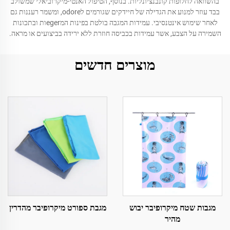
בהשוואה לחלופות קונבנציונליות. בנוסף, הטיפול האנטי-מיקרוביאלי שמשולב
בבד עוזר למנוע את הגדילה של חיידקים שגורמים לodore, ומשמר רעננות גם
לאחר שימוש אינטנסיבי. עמידות המגבה בולטת בפינות המegerות ובתכונות
השמירה על הצבע, אשר עמידות בכביסה חוזרת ללא ירידה בביצועים או מראה.
מוצרים חדשים
מגבות שטח מיקרופיבר יבוש
מגבת ספורט מיקרופיבר מהדרין
מהיר