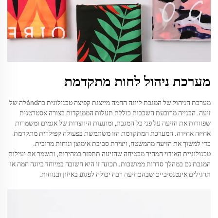
מערכת ניהול לחות מתקדמת
מערכת הניהול של המגבת ליוגה החמה מייצגת קפיצה טכנולוגית בהándלה של
זיעה. הבנייה מרובעת השכבות כוללת תעלות הממוקדות בצורה אסטרטגית
שפזורות את הזיעה על פני כל המגבת, ומונעות היווצרות של אגמים ומשמרות
אחיזה אחידה. המערכת המתקדמת הזו משתמשת בפעולה קפילרית מתקדמת
כדי למשוך את הזיעה מהמשטח, ויצירת סביבת אימוצן ונוחות מרובית.
טכנולוגיית האידוי המהיר מבטיחה שהזיעה תתפזר במהירות, ותשמר את יעילות
המגבת גם במהלך סדרות ממושכות. תכונה זו היא חשובה במיוחד ביוגה חמה או
תרגילים אינטנסיביים שבהם זיעה רבה יכולה לפגוע באיזון ובנוחות.