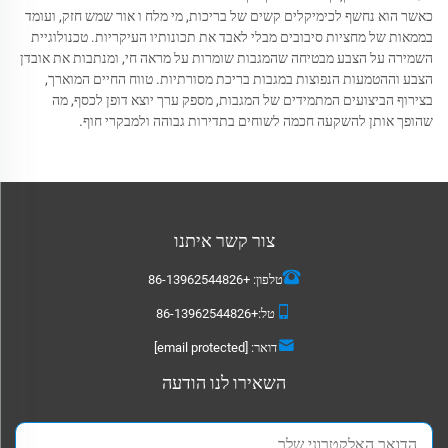
כאשר הוא נחשף לכימיקלים קשים של בריכות, מי מלח ו אור שמש חזק, ועומד
בממאות של מחציות סיבובים מבלי לאבד את תכונותיו העיקריות. טכנולוגיית
השמירה על הצבע מבטיחה שהמגבות שומרות על מראה חי, ומנתבות את אובדן
הצבע וההטמעות הנפוצות במגבות בריכת מסורתיות. טווח החיים המוארך,
בצירוף הביצועים המתמידים של המגבות, מספק ערך יוצא דופן לכסף, מה
שהופך אותן להשקעה חכמה לשוחים בתדירות גבוהה ולמבקרי חוף.
צור קשר איתנו
טלפון:
+86-13962544826
טל:
+86-13962544826
דואר:
[email protected]
השאירו לנו הודעה