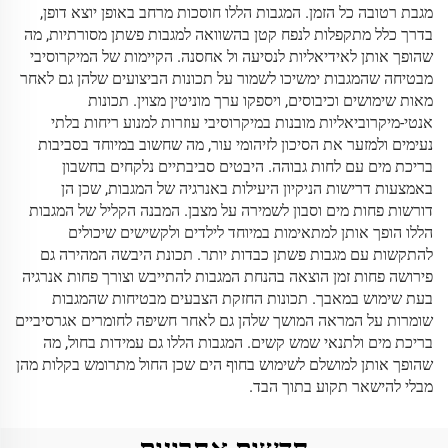
מגבת רטובה כל הזמן. המגבות הללו חוסכות מרחב באופן יוצא דופן,
בדרך כלל מתקפלות לנפח קטן בהשוואה למגבות פשתן מסורתיות, מה
שהופך אותן לאידיאליות לנסיעה ול אחסנה. הקיימות של המיקרוסיבי
מבטיחה שהמגבות ימשיכו לשמור על תכונות הביצועים שלהן גם לאחר
מאות שימושים וכיבוסים, ויספקו ערך מוניטין מצוין. תכונות
אנטי-מיקרוביאליות מובנות במיקרוסיבי עוזרות למנוע ריחות בלתי
נעימים ולמזער את הסיכון לזיהומי עור, מה שחשוב במיוחד בסביבות
בריכת מים עם לחות גבוהה. היבטים סביבתיים נלקחים בחשבון
באמצעות דרישות הניקיון היעילות באנרגיה של המגבות, שכן הן
דורשות פחות מים וסבון לשמירה על מצבן. המבנה הקליל של המגבות
הללו הופך אותן למתאימות במיוחד לילדים ולקשישים שיכולים
להתקשות עם מגבות פשתן כבדות יותר. תכונת היבשה המהירה גם
פירושה פחות זמן הוצאה בהנחת המגבות להתייבש וצורך פחות אנרגיה
בעת שימוש במאבך. תכונות החזקת הצבעים מבטיחות שהמגבות
שומרות על המראה המושך שלהן גם לאחר חשיפה לחומרים אגרסיביים
בריכת מים ולתנאי שמש קשים. המגבות הללו גם עמידות בחול, מה
שהופך אותן למושלם לשימוש בחוף הים שכן החול מתרומש בקלות מהן
מבלי להישאר תקוע בתוך הבד.