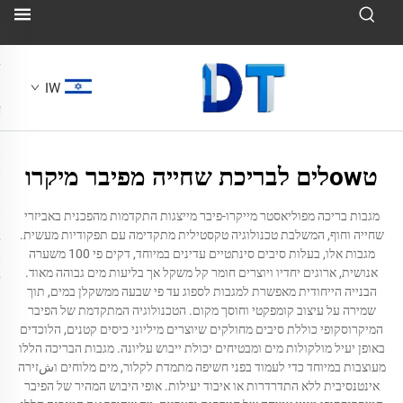
IW
טowלים לבריכת שחייה מפיבר מיקרו
מגבות בריכה מפוליאסטר מייקרו-פיבר מייצגות התקדמות מהפכנית באביזרי
שחייה וחוף, המשלבת טכנולוגיה טקסטילית מתקדימה עם תפקודיות מעשית.
מגבות אלו, בעלות סיבים סינתטיים עדינים במיוחד, דקים פי 100 משערה
אנושית, ארוגים יחדיו ויוצרים חומר קל משקל אך בליעות מים גבוהה מאוד.
הבנייה הייחודית מאפשרת למגבות לספוג עד פי שבעה ממשקלן במים, תוך
שמירה על עיצוב קומפקטי וחוסך מקום. הטכנולוגיה המתקדמת של הפיבר
המיקרוסקופי כוללת סיבים מחולקים שיוצרים מיליוני כיסים קטנים, הלוכדים
באופן יעיל מולקולות מים ומבטיחים יכולת ייבוש עליונה. מגבות הבריכה הללו
מעוצבות במיוחד כדי לעמוד בפני חשיפה מתמדת לקלור, מים מלוחים וشזירה
אינטנסיבית ללא התדרדרות או איבוד יעילות. אופי היבוש המהיר של הפיבר