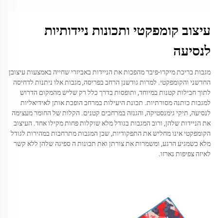
עיצוב קומפקטי ותכונות ניידותיות
לנסיעה
מגבות בריכת מיקרו-פיבר מהפכות את הניידות באביזרי שחייה באמצעות עיצובן
החדשני והקומפקטי. למרות גודשנן הרחב בפריסה, מגבות אלו ניתנות לדחיסה
לתוך חבילות קטנות במיוחד, ותופסות בדרך כלל רק שליש מהמקום הדרוש
למגבות כותנה מסורתיות. תכונת היעילות במרחב הופכת אותן לאידיאליות
לנסיעה, תיקי גימנסטיקה, והגנזה במרחבים קטנים. הקלות של החומר מעצימה
את הניידות שלהן, ורוב המגבות בגודל מלא שוקלות פחות מקילו אחד. העיצוב
הקומפקטי אינו מחליש את התפקודיות, שכן המגבות מתרחבות במהירות לגודל
מלא כשמגיע הרגע, ומשמרות את צורתן ואת תכונות ה ספיגה שלהן ללא קשר
לאיזה צפיפות נארזו.