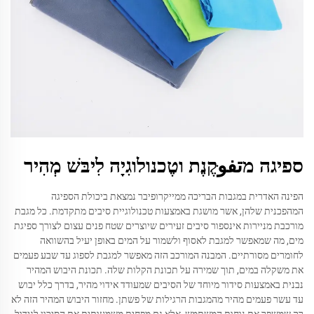
ספיגה מتفوּקֶנֶת וטֶכנולוגִיָה לִיבּשׁ מְהִיר
הפינה האדרית במגבות הבריכה ממייקרופיבר נמצאת ביכולת הספיגה
המהפכנית שלהן, אשר מושגת באמצעות טכנולוגיית סיבים מתקדמת. כל מגבת
מורכבת מניירות אינספור סיבים זעירים שיוצרים שטח פנים עצום לצורך ספיגת
מים, מה שמאפשר למגבת לאסוף ולשמור על המים באופן יעיל בהשוואה
לחומרים מסורתיים. המבנה המורכב הזה מאפשר למגבת לספוג עד שבע פעמים
את משקלה במים, תוך שמירה על תכונת הקלות שלה. תכונת היבוש המהיר
נבנית באמצעות סידור מיוחד של הסיבים שמעודד אידוי מהיר, בדרך כלל יבוש
עד עשר פעמים מהיר מהמגבות הרגילות של פשתן. מחזור היבוש המהיר הזה לא