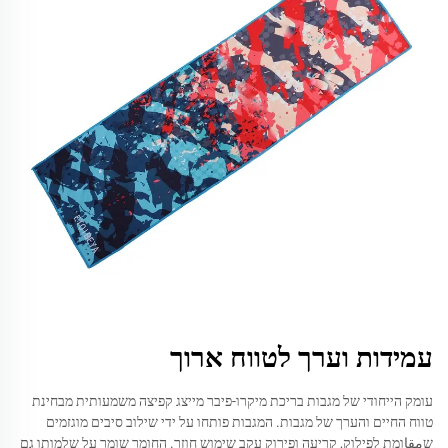
עמידות וערך לטווח ארוך
עומק הייחודי של מגבות בריכת מיקרו-פיבר מייצג קפיצה משמעותית מבחינת
טווח החיים והערך של מגבות. המגבות פותחו על ידי שילוב סיבים מוגזמים
שمقاומת לפילוק, קריעה ופירוק עקב שימוש חוזר. החומר שומר על שלמותו גם