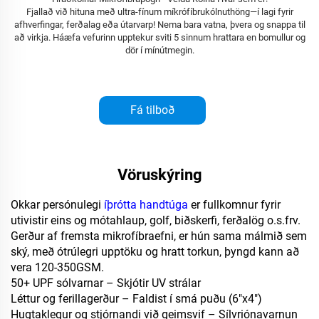
Fjallað við hituna með ultra-fínum míkrófíbrukólnuthöng—í lagi fyrir
afhverfingar, ferðalag eða útarvarp! Nema bara vatna, þvera og snappa til
að virkja. Háæfa vefurinn upptekur sviti 5 sinnum hrattara en bomullur og
dör í mínútmegin.
Fá tilboð
Vöruskýring
Okkar persónulegi
íþrótta handtúga
er fullkomnur fyrir
utivistir eins og mótahlaup, golf, biðskerfi, ferðalög o.s.frv.
Gerður af fremsta mikrofíbraefni, er hún sama málmið sem
ský, með ótrúlegri upptöku og hratt torkun, þyngd kann að
vera 120-350GSM.
50+ UPF sólvarnar – Skjótir UV strálar
Léttur og ferillagerður – Faldist í smá puðu (6"x4")
Hugtaklegur og stjórnandi við geimsvif – Sílvriónavarnun