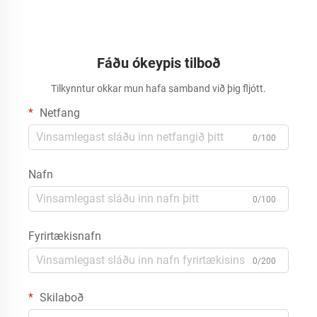
Fáðu ókeypis tilboð
Tilkynntur okkar mun hafa samband við þig fljótt.
Netfang
0/100
Nafn
0/100
Fyrirtækisnafn
0/200
Skilaboð