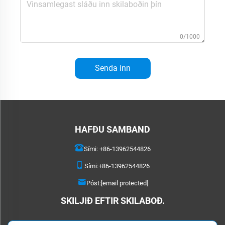
0/1000
Senda inn
HAFÐU SAMBAND
Sími:
+86-13962544826
Sími:
+86-13962544826
Póst:
[email protected]
SKILJIÐ EFTIR SKILABOÐ.