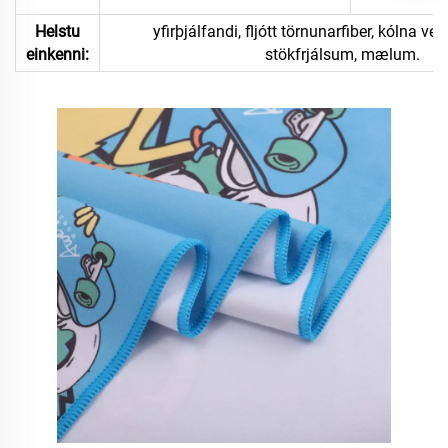
Helstu
yfirþjálfandi, fljótt törnunarfiber, kólna vexti,
einkenni:
stökfrjálsum, mælum.