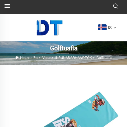
IS
Golftuafla
Heimasíða
>
Vörur
>
íÞRÚNAÐARHANDTÓK
>
Golftuafla