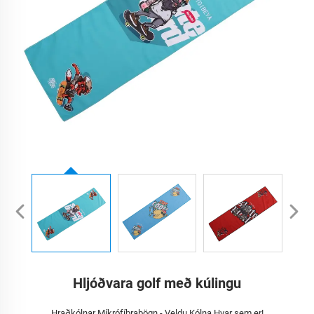
Hljóðvara golf með kúlingu
Hraðkólnar Míkrófíbraþögn - Veldu Kólna Hvar sem er!