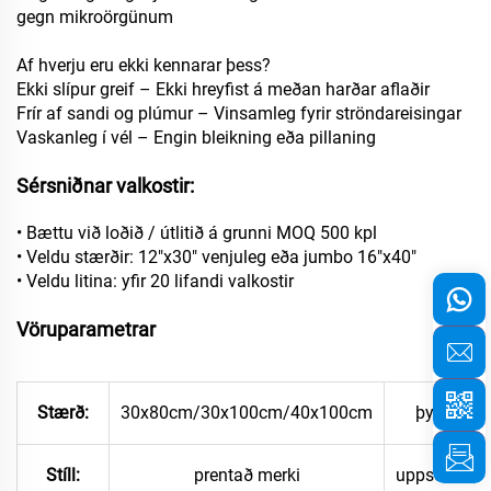
gegn mikroörgünum
Af hverju eru ekki kennarar þess?
Ekki slípur greif – Ekki hreyfist á meðan harðar aflaðir
Frír af sandi og plúmur – Vinsamleg fyrir ströndareisingar
Vaskanleg í vél – Engin bleikning eða pillaning
Sérsniðnar valkostir:
• Bættu við loðið / útlitið á grunni MOQ 500 kpl
• Veldu stærðir: 12"x30" venjuleg eða jumbo 16"x40"
• Veldu litina: yfir 20 lifandi valkostir
Vöruparametrar
Stærð:
30x80cm/30x100cm/40x100cm
þyngd:
Stíll:
prentað merki
uppsetning: