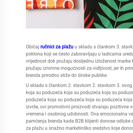
Običaj
ručnici za plažu
u skladu s člankom 3. stavk
poklona koji se često zaboravljaju u ladicama ureda
vrijednost dok pružaju dosljednu izloženost marke ti
pružaju iznimne mogućnosti za vidljivost, jer ih pr
brenda prirodno stiže do široke publike.
U skladu s člankom 2. stavkom 2. stavkom 3. ovog
koja su poduzeća koja su poduzeća koja su poduze
poduzeća koja su poduzeća koja su poduzeća koja
izvrše, ovi promotivni proizvodi stvaraju pozitivne
vremena i osobnog udobnosti. Ova emocionalna vez
pamćenja brenda kada B2B klijenti donose odluke o 
za plažu u snažno marketinško sredstvo koje donosi