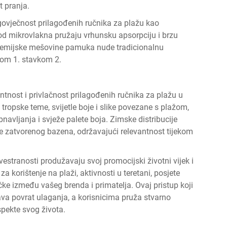
t pranja.
dugovječnost prilagođenih ručnika za plažu kao
 od mikrovlakna pružaju vrhunsku apsorpciju i brzu
premijske mešovine pamuka nude tradicionalnu
vkom 1. stavkom 2.
nost i privlačnost prilagođenih ručnika za plažu u
 tropske teme, svijetle boje i slike povezane s plažom,
navljanja i svježe palete boja. Zimske distribucije
je zatvorenog bazena, održavajući relevantnost tijekom
estranosti produžavaju svoj promocijski životni vijek i
za korištenje na plaži, aktivnosti u teretani, posjete
ke između vašeg brenda i primatelja. Ovaj pristup koji
a povrat ulaganja, a korisnicima pruža stvarno
spekte svog života.