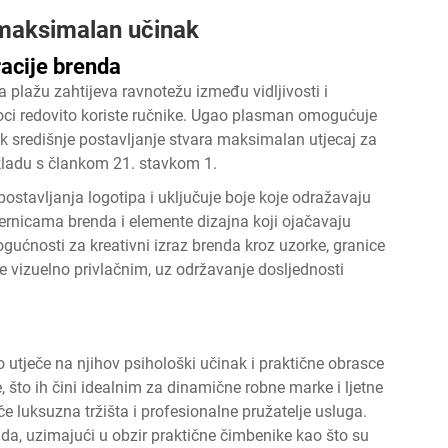
a maksimalan učinak
racije brenda
a plažu zahtijeva ravnotežu između vidljivosti i
aoci redovito koriste ručnike. Ugao plasman omogućuje
ok središnje postavljanje stvara maksimalan utjecaj za
 skladu s člankom 21. stavkom 1.
postavljanja logotipa i uključuje boje koje odražavaju
mjernicama brenda i elemente dizajna koji ojačavaju
ućnosti za kreativni izraz brenda kroz uzorke, granice
e vizuelno privlačnim, uz održavanje dosljednosti
 utječe na njihov psihološki učinak i praktične obrasce
, što ih čini idealnim za dinamične robne marke i ljetne
če luksuzna tržišta i profesionalne pružatelje usluga.
enda, uzimajući u obzir praktične čimbenike kao što su