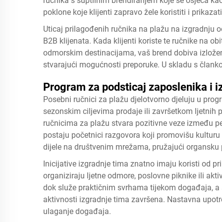
ručnika s suptilnim brendiranjem koje se osjeća ka
poklone koje klijenti zapravo žele koristiti i prikazati
Uticaj prilagođenih ručnika na plažu na izgradnju o
B2B klijenata. Kada klijenti koriste te ručnike na ob
odmorskim destinacijama, vaš brend dobiva izlože
stvarajući mogućnosti preporuke. U skladu s člank
Program za podsticaj zaposlenika i i
Posebni ručnici za plažu djelotvorno djeluju u pro
sezonskim ciljevima prodaje ili završetkom ljetnih
ručnicima za plažu stvara pozitivne veze između p
postaju početnici razgovora koji promovišu kulturu t
dijele na društvenim mrežama, pružajući organsku
Inicijative izgradnje tima znatno imaju koristi od p
organiziraju ljetne odmore, poslovne piknike ili akt
dok služe praktičnim svrhama tijekom događaja, a su
aktivnosti izgradnje tima završena. Nastavna upotre
ulaganje događaja.