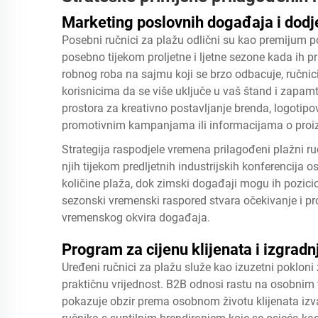
Marketing poslovnih događaja i dodj
Posebni ručnici za plažu odlični su kao premijum 
posebno tijekom proljetne i ljetne sezone kada ih 
robnog roba na sajmu koji se brzo odbacuje, ručni
korisnicima da se više uključe u vaš štand i zapam
prostora za kreativno postavljanje brenda, logotipo
promotivnim kampanjama ili informacijama o proi
Strategija raspodjele vremena
prilagođeni plažni ru
njih tijekom predljetnih industrijskih konferencij
količine plaža, dok zimski događaji mogu ih pozicio
sezonski vremenski raspored stvara očekivanje i p
vremenskog okvira događaja.
Program za cijenu klijenata i izgrad
Uređeni ručnici za plažu služe kao izuzetni poklon
praktičnu vrijednost. B2B odnosi rastu na osobnim
pokazuje obzir prema osobnom životu klijenata izvan