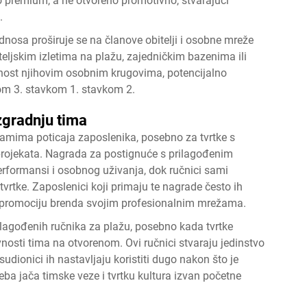
o premium, a ne otvoreno promotivno, stvarajući
.
dnosa proširuje se na članove obitelji i osobne mreže
iteljskim izletima na plažu, zajedničkim bazenima ili
nost njihovim osobnim krugovima, potencijalno
om 3. stavkom 1. stavkom 2.
zgradnju tima
gramima poticaja zaposlenika, posebno za tvrtke s
 projekata. Nagrada za postignuće s prilagođenim
erformansi i osobnog uživanja, dok ručnici sami
vrtke. Zaposlenici koji primaju te nagrade često ih
 promociju brenda svojim profesionalnim mrežama.
rilagođenih ručnika za plažu, posebno kada tvrtke
ivnosti tima na otvorenom. Ovi ručnici stvaraju jedinstvo
dionici ih nastavljaju koristiti dugo nakon što je
ba jača timske veze i tvrtku kultura izvan početne