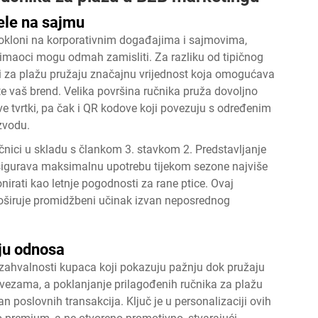
ele na sajmu
pokloni na korporativnim događajima i sajmovima,
primaoci mogu odmah zamisliti. Za razliku od tipičnog
ci za plažu pružaju značajnu vrijednost koja omogućava
te vaš brend. Velika površina ručnika pruža dovoljno
ve tvrtki, pa čak i QR kodove koji povezuju s određenim
zvodu.
čnici
u skladu s člankom 3. stavkom 2. Predstavljanje
a osigurava maksimalnu upotrebu tijekom sezone najviše
nirati kao letnje pogodnosti za rane ptice. Ovaj
roširuje promidžbeni učinak izvan neposrednog
nju odnosa
i zahvalnosti kupaca koji pokazuju pažnju dok pružaju
 vezama, a poklanjanje prilagođenih ručnika za plažu
 poslovnih transakcija. Ključ je u personalizaciji ovih