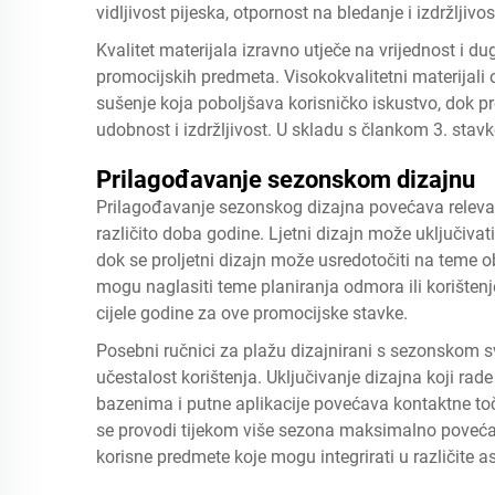
vidljivost pijeska, otpornost na bledanje i izdržljivos
Kvalitet materijala izravno utječe na vrijednost i 
promocijskih predmeta. Visokokvalitetni materijali
sušenje koja poboljšava korisničko iskustvo, dok 
udobnost i izdržljivost. U skladu s člankom 3. sta
Prilagođavanje sezonskom dizajnu
Prilagođavanje sezonskog dizajna povećava relevant
različito doba godine. Ljetni dizajn može uključivati
dok se proljetni dizajn može usredotočiti na teme ob
mogu naglasiti teme planiranja odmora ili korišten
cijele godine za ove promocijske stavke.
Posebni ručnici za plažu dizajnirani s sezonskom sv
učestalost korištenja. Uključivanje dizajna koji rade 
bazenima i putne aplikacije povećava kontaktne toč
se provodi tijekom više sezona maksimalno povećav
korisne predmete koje mogu integrirati u različite a