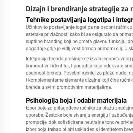
Dizajn i brendiranje strategije z
Tehnike postavljanja logotipa i integ
Učinkovito postavljanje logotipa na osobni ručnik z
estetske privlačnosti kako bi se osiguralo da prim
suptilno branding koji ne ometa glavnu funkciju, d
događaje gdje je vidljivost brenda primarni cilj. U
Integracija brenda proširuje se izvan jednostavnog 
korporativni identitet, tipografiju koja odgovara s
osobnost brenda. Posebni ručnici za plažu nude mog
i komplementarne elemente dizajna koji čine ručnik
brenda u svim promotivnim materijalima.
Psihologija boja i odabir materijala
Izbor boje za prilagođene ručnike za plažu značajno
uporabe. Žestoke boje stvaraju energiju i uzbuđenje
promocije, dok sofisticirane neutralne tonove privla
Izbor boja trebao bi biti usklađen s identitetom br