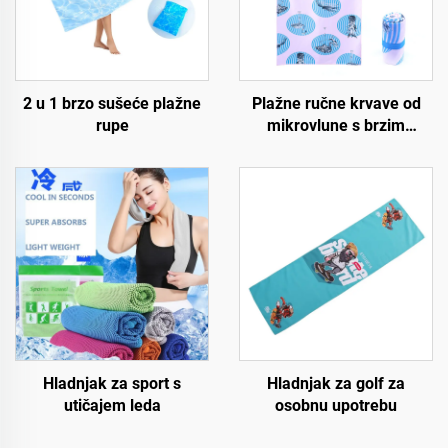
2 u 1 brzo sušeće plažne
Plažne ručne krvave od
rupe
mikrovlune s brzim
sušenjem
Hladnjak za sport s
Hladnjak za golf za
utičajem leda
osobnu upotrebu