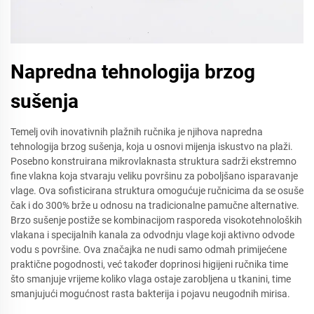
Napredna tehnologija brzog
sušenja
Temelj ovih inovativnih plažnih ručnika je njihova napredna
tehnologija brzog sušenja, koja u osnovi mijenja iskustvo na plaži.
Posebno konstruirana mikrovlaknasta struktura sadrži ekstremno
fine vlakna koja stvaraju veliku površinu za poboljšano isparavanje
vlage. Ova sofisticirana struktura omogućuje ručnicima da se osuše
čak i do 300% brže u odnosu na tradicionalne pamučne alternative.
Brzo sušenje postiže se kombinacijom rasporeda visokotehnoloških
vlakana i specijalnih kanala za odvodnju vlage koji aktivno odvode
vodu s površine. Ova značajka ne nudi samo odmah primijećene
praktične pogodnosti, već također doprinosi higijeni ručnika time
što smanjuje vrijeme koliko vlaga ostaje zarobljena u tkanini, time
smanjujući mogućnost rasta bakterija i pojavu neugodnih mirisa.