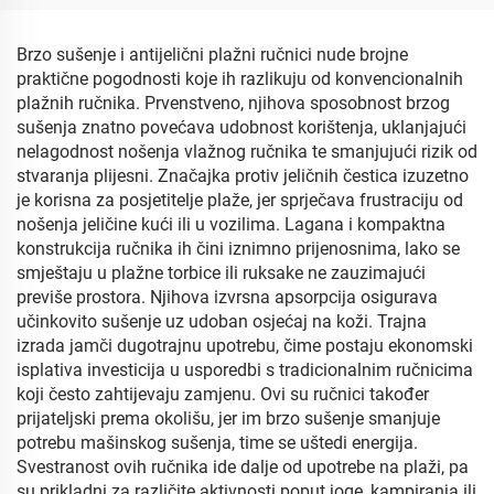
Brzo sušenje i antijelični plažni ručnici nude brojne
praktične pogodnosti koje ih razlikuju od konvencionalnih
plažnih ručnika. Prvenstveno, njihova sposobnost brzog
sušenja znatno povećava udobnost korištenja, uklanjajući
nelagodnost nošenja vlažnog ručnika te smanjujući rizik od
stvaranja plijesni. Značajka protiv jeličnih čestica izuzetno
je korisna za posjetitelje plaže, jer sprječava frustraciju od
nošenja jeličine kući ili u vozilima. Lagana i kompaktna
konstrukcija ručnika ih čini iznimno prijenosnima, lako se
smještaju u plažne torbice ili ruksake ne zauzimajući
previše prostora. Njihova izvrsna apsorpcija osigurava
učinkovito sušenje uz udoban osjećaj na koži. Trajna
izrada jamči dugotrajnu upotrebu, čime postaju ekonomski
isplativa investicija u usporedbi s tradicionalnim ručnicima
koji često zahtijevaju zamjenu. Ovi su ručnici također
prijateljski prema okolišu, jer im brzo sušenje smanjuje
potrebu mašinskog sušenja, time se uštedi energija.
Svestranost ovih ručnika ide dalje od upotrebe na plaži, pa
su prikladni za različite aktivnosti poput joge, kampiranja ili