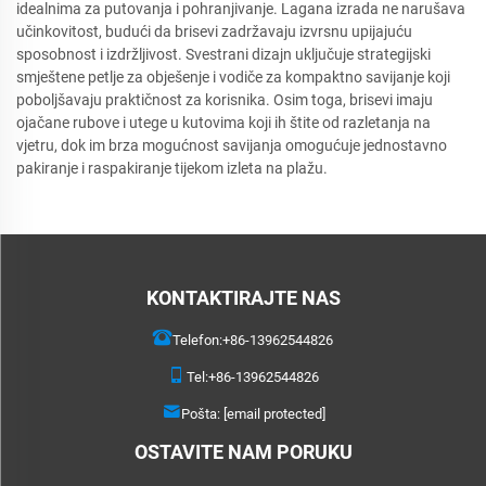
idealnima za putovanja i pohranjivanje. Lagana izrada ne narušava
učinkovitost, budući da brisevi zadržavaju izvrsnu upijajuću
sposobnost i izdržljivost. Svestrani dizajn uključuje strategijski
smještene petlje za obješenje i vodiče za kompaktno savijanje koji
poboljšavaju praktičnost za korisnika. Osim toga, brisevi imaju
ojačane rubove i utege u kutovima koji ih štite od razletanja na
vjetru, dok im brza mogućnost savijanja omogućuje jednostavno
pakiranje i raspakiranje tijekom izleta na plažu.
KONTAKTIRAJTE NAS
Telefon:
+86-13962544826
Tel:
+86-13962544826
Pošta:
[email protected]
OSTAVITE NAM PORUKU