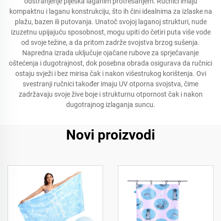
odstranjenje pijeska laganim protresanjem. Ručnici imaju
kompaktnu i laganu konstrukciju, što ih čini idealnima za izlaske na
plažu, bazen ili putovanja. Unatoč svojoj laganoj strukturi, nude
izuzetnu upijajuću sposobnost, mogu upiti do četiri puta više vode
od svoje težine, a da pritom zadrže svojstva brzog sušenja.
Napredna izrada uključuje ojačane rubove za sprječavanje
oštećenja i dugotrajnost, dok posebna obrada osigurava da ručnici
ostaju svježi i bez mirisa čak i nakon višestrukog korištenja. Ovi
svestranji ručnici također imaju UV otporna svojstva, čime
zadržavaju svoje žive boje i strukturnu otpornost čak i nakon
dugotrajnog izlaganja suncu.
Novi proizvodi