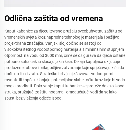
Odlična zaštita od vremena
Kaput-kabanice za djecu izvrsno pružaju sveobuhvatnu zaštitu od
vremenskih uvjeta kroz napredne tehnologije materijala i pažljivo
projektirana značajka. Vanjski sloj obično se sastoji od
visokokvalitetnog vodootpornog materijala s minimalnim stupnjem
otpornosti na vodu od 3000 mm, čime se osigurava da djeca ostane
potpuno suha čak iu slučaju jakih kiša. Dizajn kapuljača uključuje
produžene rubove i prilagodljive zatvaranje koje sprječavaju kišu da
dođe do lica i vrata. Strateško brtvljenje šavova i vodootporni
ravnate ili kopče uklanjaju potencijalne slabe točke kroz koje bi voda
mogla prodirati. Pokrivanje kaput-kabanice se proteže daleko ispod
struka, pružajući zaštitu nogama i omogućujući vodi da se lako
spusti bez vlaženja odjeće ispod.