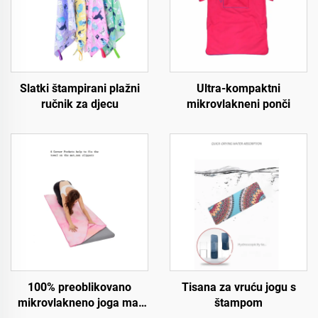
Slatki štampirani plažni
Ultra-kompaktni
ručnik za djecu
mikrovlakneni ponči
100% preoblikovano
Tisana za vruću jogu s
mikrovlakneno joga mat
štampom