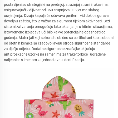
postavljeni su strategijski na prednjoj, stražnjoj strani i rukavima,
osiguravajući vidljivost od 360 stupnjeva u uvjetima slabog
osvjetljenja. Dizajn kapuljače očuvava periferni vid dok osigurava
dovoljnu zaštitu, što je važno za sigurnost tijekom aktivnosti. Brzi
sistemi zatvaranja omogućuju lako uklanjanje u hitnim situacijama,
istovremeno izbjegavajući bilo kakve potencijalne opasnosti od
gušenja. Materijali koji se koriste obično su certificirani kao slobodni
od štetnih kemikalija i zadovoljavaju stroge sigurnosne standarde
za dječju odjeću. Dodatne sigurnosne značajke uključuju
antiproskačne uzorke na ramenima za trake torbice i ugrađene
naljepnice s imenom za jednostavnu identifikaciju.