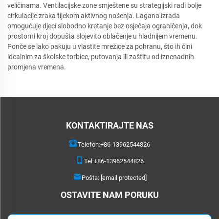
veličinama. Ventilacijske zone smještene su strategijski radi bolje
cirkulacije zraka tijekom aktivnog nošenja. Lagana izrada
omogućuje djeci slobodno kretanje bez osjećaja ograničenja, dok
prostorni kroj dopušta slojevito oblačenje u hladnijem vremenu.
Ponče se lako pakuju u vlastite mrežice za pohranu, što ih čini
idealnim za školske torbice, putovanja ili zaštitu od iznenadnih
promjena vremena.
KONTAKTIRAJTE NAS
Telefon:
+86-13962544826
Tel:
+86-13962544826
Pošta:
[email protected]
OSTAVITE NAM PORUKU