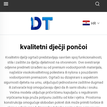
HR
kvalitetni dječji pončoi
Kvalitetni dječji ogrtači predstavljaju savršen spoj funkcionalnosti,
stila i zaštite za dječju djelatnost na otvorenom. Ove svestranje
odjevne predmeti izrađeni su od premium vodootpornih materijala,
najčešće visokokvalitetnog poliestera ili nylona s pouzdanim
vodootpornim premazom. Ogrtači su dizajnirani s aspektom
sigurnosti djeteta na umu, uključujući jednostavne zaštitne dugmad
ili zatvarače koji omogućavaju djeci da ih sami obuku i svuku.
Većina modela uključuje pričvršćenu kapuljaču s reguliranim
vrpčicama koja pruža potpunu zaštitu od kiše i vjetra. Prostorna
konstrukcija omogućuje slobodan pokret dok može primiti torbice ili