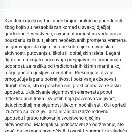
krpice
Kvalitetni dječji ogrtači nude brojne praktične pogodnosti
zbog kojih su nezaobilazan komad u svakoj dječjoj
garderobi. Prvenstveno, izvrsna otpornost na vodu pruža
pouzdanu zaštitu tijekom neočekivanih promjena vremena,
osiguravajući da dijete ostane suho tijekom vanjskih
aktivnosti, putovanja u školu ili obiteljskih izleta. Lagani i
dijafani materijali sprječavaju pregrijavanje i omogućuju
udobnost, za razliku od tradicionalnih kišnih mantila koji
mogu postati gušljavi i neudobni. Prekomjerni dizajn
omogućuje laganu pokretljivost i pokrivanje džepova i
drugih stvari, što ih posebno čini praktičnima za školsku
upotrebu. Uključivanje sigurnosnih elemenata poput
reflektirajućih traka i svijetlih boja povećava vidljivost,
dajući roditeljima sigurnost tijekom noćnih sati. Ovi ogrtači
izuzetno su izdržljivi, dizajnirani da izdrže redovnu
upotrebu i grubo rukovanje svojstveno dječjim
aktivnostima. Materijali su jednostavni za održavanje, što
znači da se mogu brzo očistiti i osušiti, spremni za sljedeću