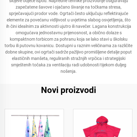
slojeve odjeće ispod. Napredne tehnike proizvodnje osiguravaju
zapečatene šavove i ojačano šivanje na točkama stresa,
sprječavajući prodor vode. Ogrtači često uključuju reflektirajuće
elemente za povećanu vidljivost u uvjetima slabog osvjetljenja, što
ih čini idealnim za aktivnosti ujutro ili navečer. Lagana konstrukcija
omogućava jednostavnu prijenosnost, a obično dolaze s
kompaktnom torbicom za pohranu koja se lako stavi u školsku
torbu ili putovnu kovanicu. Dostupni u raznim veličinama za različite
dobne skupine, ovi ogrtači sadrže pažljivo promišljene detalje poput
elastičnih manšeta, reguliranih stražnjih vrpčica i strategijski
smještenih točaka za ventilaciju radi udobnosti tijekom duljeg
nošenja.
Novi proizvodi