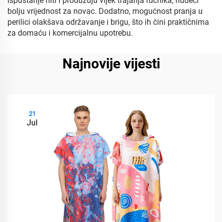
ispuštanje niti i produžuju vijek trajanja ručnika, nudeći
bolju vrijednost za novac. Dodatno, mogućnost pranja u
perilici olakšava održavanje i brigu, što ih čini praktičnima
za domaću i komercijalnu upotrebu.
Najnovije vijesti
21
Jul