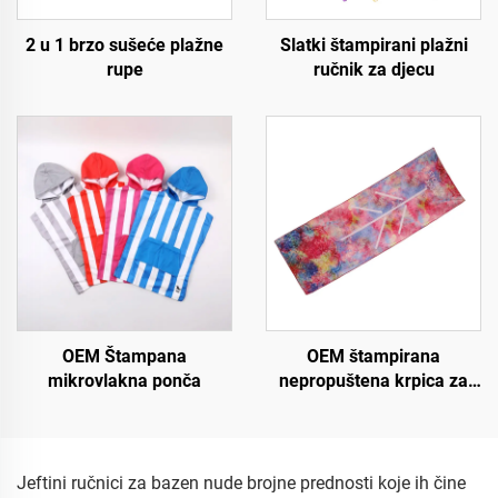
2 u 1 brzo sušeće plažne
Slatki štampirani plažni
rupe
ručnik za djecu
OEM Štampana
OEM štampirana
mikrovlakna ponča
nepropuštena krpica za
vruću jogu
Jeftini ručnici za bazen nude brojne prednosti koje ih čine