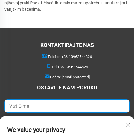
njihovoj praktičnosti, čineći ih idealnima za upotrebu u unutarnjim i
vanjskim bazenima.
KONTAKTIRAJTE NAS
Telefon:
+86-13962544826
Tel:
+86-13962544826
Pošta:
[email protected]
OSTAVITE NAM PORUKU
POŠALJITE ODMAH
We value your privacy