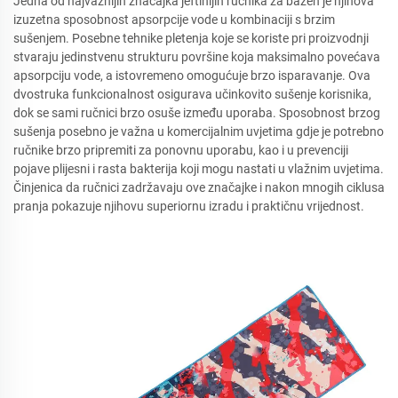
Jedna od najvažnijih značajka jeftinijih ručnika za bazen je njihova
izuzetna sposobnost apsorpcije vode u kombinaciji s brzim
sušenjem. Posebne tehnike pletenja koje se koriste pri proizvodnji
stvaraju jedinstvenu strukturu površine koja maksimalno povećava
apsorpciju vode, a istovremeno omogućuje brzo isparavanje. Ova
dvostruka funkcionalnost osigurava učinkovito sušenje korisnika,
dok se sami ručnici brzo osuše između uporaba. Sposobnost brzog
sušenja posebno je važna u komercijalnim uvjetima gdje je potrebno
ručnike brzo pripremiti za ponovnu uporabu, kao i u prevenciji
pojave plijesni i rasta bakterija koji mogu nastati u vlažnim uvjetima.
Činjenica da ručnici zadržavaju ove značajke i nakon mnogih ciklusa
pranja pokazuje njihovu superiornu izradu i praktičnu vrijednost.