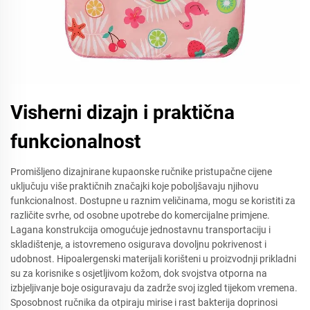
Visherni dizajn i praktična
funkcionalnost
Promišljeno dizajnirane kupaonske ručnike pristupačne cijene
uključuju više praktičnih značajki koje poboljšavaju njihovu
funkcionalnost. Dostupne u raznim veličinama, mogu se koristiti za
različite svrhe, od osobne upotrebe do komercijalne primjene.
Lagana konstrukcija omogućuje jednostavnu transportaciju i
skladištenje, a istovremeno osigurava dovoljnu pokrivenost i
udobnost. Hipoalergenski materijali korišteni u proizvodnji prikladni
su za korisnike s osjetljivom kožom, dok svojstva otporna na
izbjeljivanje boje osiguravaju da zadrže svoj izgled tijekom vremena.
Sposobnost ručnika da otpiraju mirise i rast bakterija doprinosi