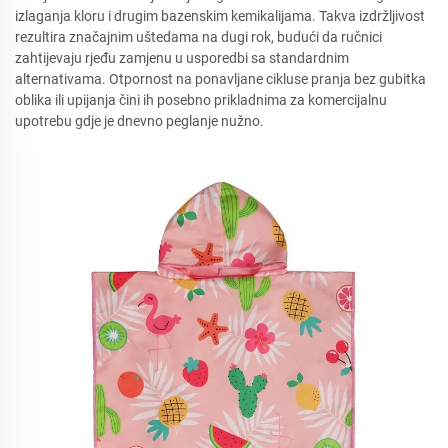
izlaganja kloru i drugim bazenskim kemikalijama. Takva izdržljivost
rezultira značajnim uštedama na dugi rok, budući da ručnici
zahtijevaju rjeđu zamjenu u usporedbi sa standardnim
alternativama. Otpornost na ponavljane cikluse pranja bez gubitka
oblika ili upijanja čini ih posebno prikladnima za komercijalnu
upotrebu gdje je dnevno peglanje nužno.