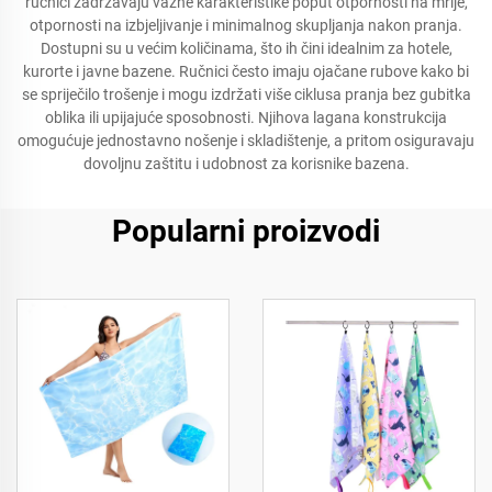
ručnici zadržavaju važne karakteristike poput otpornosti na mrlje,
otpornosti na izbjeljivanje i minimalnog skupljanja nakon pranja.
Dostupni su u većim količinama, što ih čini idealnim za hotele,
kurorte i javne bazene. Ručnici često imaju ojačane rubove kako bi
se spriječilo trošenje i mogu izdržati više ciklusa pranja bez gubitka
oblika ili upijajuće sposobnosti. Njihova lagana konstrukcija
omogućuje jednostavno nošenje i skladištenje, a pritom osiguravaju
dovoljnu zaštitu i udobnost za korisnike bazena.
Popularni proizvodi