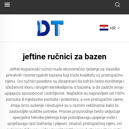
HR
jeftine ručnici za bazen
Jeftini kupaonski ručnici nude ekonomično rješenje za vlasnike
privatnih i komercijalnih bazena koji traže kvalitetu uz pristupačnu
cijenu. Ovi ručnici posebno su dizajnirani da izdrže često korištenje i
izloženost kloru i drugim kemikalijama iz bazena, a da zadrže svoju
upijajuću sposobnost i izdržljivost. Najčešće su napravljeni od 100%
pamuka ili mješavine pamuka i poliestera, a ove pristupačne cijene
imaju brzo sušenje i dostupne su u raznim veličinama kako bi
zadovoljile različite potrebe. Proces proizvodnje često uključuje
specijalne tehnike pletenja koje poboljšavaju upijanje vode i
sprječavaju rast bakterija i plijesni. Unatoč pristupačnoj cijeni, ovi