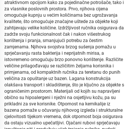
atraktivnom opcijom kako za pojedinačne potrošače, tako i
za vlasnike poslovnih prostora. Prvo, njihova cijena
omogućuje kupnju u većim količinama bez ugrožavanja
kvalitete, što omogućuje značajne uštede za objekte koji
zahtijevaju velike količine. Izdržljivost ručnika osigurava da
zadrže svoju funkcionalnost čak i nakon višestrukog
korištenja i pranja, smanjujući potrebu za čestim
zamjenama. Njihova svojstva brzog sušenja pomažu u
sprječavanju rasta bakterija i neprijatnih mirisa, a
istovremeno omogućuju brzo ponovno korištenje. Različite
veličine prilagođavaju se različitim željama korisnika i
primjenama, od kompaktnih ručnika za teretanu do punih
veličina za opuštanje uz bazen. Lagana konstrukcija
olakšava transport i skladištenje, što je ključno za objekte s
ograničenim prostorom. Materijali od kojih su napravljeni
obično su hipoalergeni i nježni na osjetljivu kožu, pa su
prikladni za sve korisnike. Otpornost na kemikalije iz
bazena pomaže u očuvanju njihovog izgleda i strukturalne
cjelovitosti tijekom vremena, dok otpornost boja osigurava
da ostaju vizualno upečatljivi. Ojačani rubovi sprječavaju