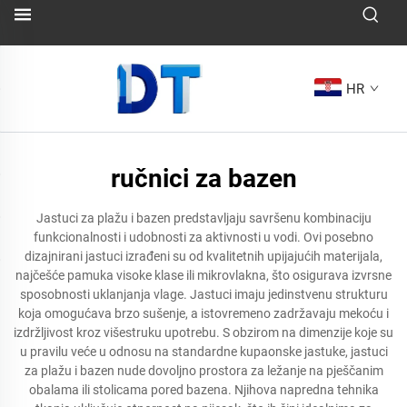
HR
ručnici za bazen
Jastuci za plažu i bazen predstavljaju savršenu kombinaciju
funkcionalnosti i udobnosti za aktivnosti u vodi. Ovi posebno
dizajnirani jastuci izrađeni su od kvalitetnih upijajućih materijala,
najčešće pamuka visoke klase ili mikrovlakna, što osigurava izvrsne
sposobnosti uklanjanja vlage. Jastuci imaju jedinstvenu strukturu
koja omogućava brzo sušenje, a istovremeno zadržavaju mekoću i
izdržljivost kroz višestruku upotrebu. S obzirom na dimenzije koje su
u pravilu veće u odnosu na standardne kupaonske jastuke, jastuci
za plažu i bazen nude dovoljno prostora za ležanje na pješčanim
obalama ili stolicama pored bazena. Njihova napredna tehnika