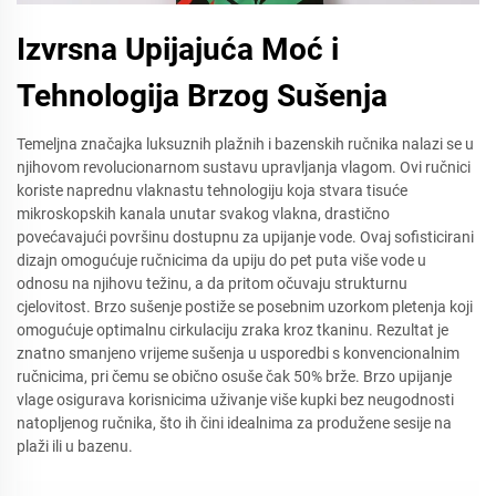
Izvrsna Upijajuća Moć i
Tehnologija Brzog Sušenja
Temeljna značajka luksuznih plažnih i bazenskih ručnika nalazi se u
njihovom revolucionarnom sustavu upravljanja vlagom. Ovi ručnici
koriste naprednu vlaknastu tehnologiju koja stvara tisuće
mikroskopskih kanala unutar svakog vlakna, drastično
povećavajući površinu dostupnu za upijanje vode. Ovaj sofisticirani
dizajn omogućuje ručnicima da upiju do pet puta više vode u
odnosu na njihovu težinu, a da pritom očuvaju strukturnu
cjelovitost. Brzo sušenje postiže se posebnim uzorkom pletenja koji
omogućuje optimalnu cirkulaciju zraka kroz tkaninu. Rezultat je
znatno smanjeno vrijeme sušenja u usporedbi s konvencionalnim
ručnicima, pri čemu se obično osuše čak 50% brže. Brzo upijanje
vlage osigurava korisnicima uživanje više kupki bez neugodnosti
natopljenog ručnika, što ih čini idealnima za produžene sesije na
plaži ili u bazenu.