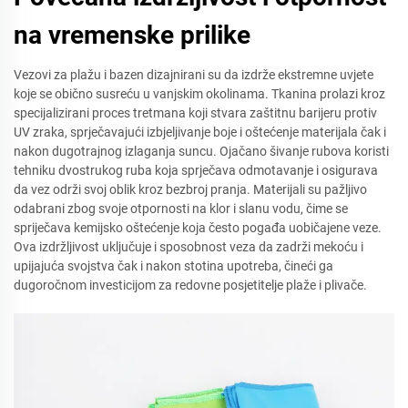
na vremenske prilike
Vezovi za plažu i bazen dizajnirani su da izdrže ekstremne uvjete
koje se obično susreću u vanjskim okolinama. Tkanina prolazi kroz
specijalizirani proces tretmana koji stvara zaštitnu barijeru protiv
UV zraka, sprječavajući izbjeljivanje boje i oštećenje materijala čak i
nakon dugotrajnog izlaganja suncu. Ojačano šivanje rubova koristi
tehniku dvostrukog ruba koja sprječava odmotavanje i osigurava
da vez održi svoj oblik kroz bezbroj pranja. Materijali su pažljivo
odabrani zbog svoje otpornosti na klor i slanu vodu, čime se
spriječava kemijsko oštećenje koja često pogađa uobičajene veze.
Ova izdržljivost uključuje i sposobnost veza da zadrži mekoću i
upijajuća svojstva čak i nakon stotina upotreba, čineći ga
dugoročnom investicijom za redovne posjetitelje plaže i plivače.