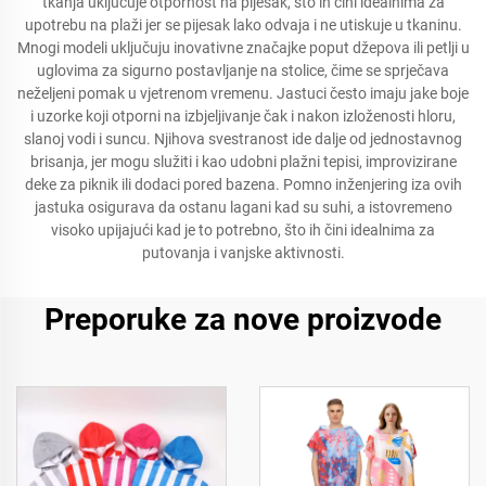
tkanja uključuje otpornost na pijesak, što ih čini idealnima za
upotrebu na plaži jer se pijesak lako odvaja i ne utiskuje u tkaninu.
Mnogi modeli uključuju inovativne značajke poput džepova ili petlji u
uglovima za sigurno postavljanje na stolice, čime se sprječava
neželjeni pomak u vjetrenom vremenu. Jastuci često imaju jake boje
i uzorke koji otporni na izbjeljivanje čak i nakon izloženosti hloru,
slanoj vodi i suncu. Njihova svestranost ide dalje od jednostavnog
brisanja, jer mogu služiti i kao udobni plažni tepisi, improvizirane
deke za piknik ili dodaci pored bazena. Pomno inženjering iza ovih
jastuka osigurava da ostanu lagani kad su suhi, a istovremeno
visoko upijajući kad je to potrebno, što ih čini idealnima za
putovanja i vanjske aktivnosti.
Preporuke za nove proizvode