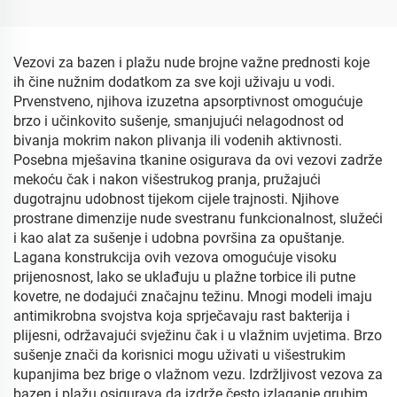
Vezovi za bazen i plažu nude brojne važne prednosti koje
ih čine nužnim dodatkom za sve koji uživaju u vodi.
Prvenstveno, njihova izuzetna apsorptivnost omogućuje
brzo i učinkovito sušenje, smanjujući nelagodnost od
bivanja mokrim nakon plivanja ili vodenih aktivnosti.
Posebna mješavina tkanine osigurava da ovi vezovi zadrže
mekoću čak i nakon višestrukog pranja, pružajući
dugotrajnu udobnost tijekom cijele trajnosti. Njihove
prostrane dimenzije nude svestranu funkcionalnost, služeći
i kao alat za sušenje i udobna površina za opuštanje.
Lagana konstrukcija ovih vezova omogućuje visoku
prijenosnost, lako se uklađuju u plažne torbice ili putne
kovetre, ne dodajući značajnu težinu. Mnogi modeli imaju
antimikrobna svojstva koja sprječavaju rast bakterija i
plijesni, održavajući svježinu čak i u vlažnim uvjetima. Brzo
sušenje znači da korisnici mogu uživati u višestrukim
kupanjima bez brige o vlažnom vezu. Izdržljivost vezova za
bazen i plažu osigurava da izdrže često izlaganje grubim