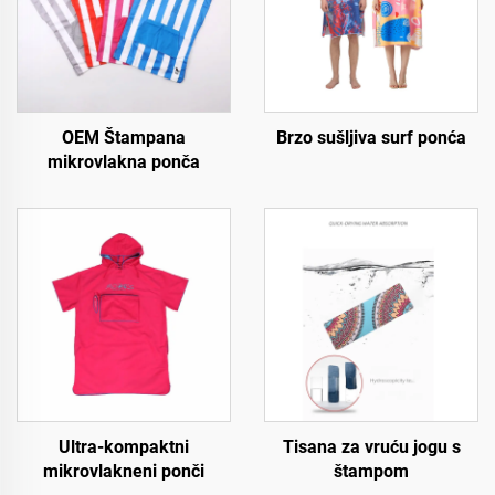
OEM Štampana
Brzo sušljiva surf ponća
mikrovlakna ponča
Ultra-kompaktni
Tisana za vruću jogu s
mikrovlakneni ponči
štampom