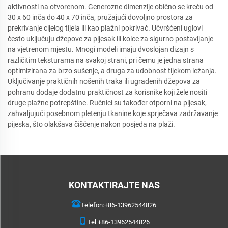
aktivnosti na otvorenom. Generozne dimenzije obično se kreću od
30 x 60 inča do 40 x 70 inča, pružajući dovoljno prostora za
prekrivanje cijelog tijela ili kao plažni pokrivač. Učvršćeni uglovi
često uključuju džepove za pijesak ili kolce za sigurno postavljanje
na vjetrenom mjestu. Mnogi modeli imaju dvoslojan dizajn s
različitim teksturama na svakoj strani, pri čemu je jedna strana
optimizirana za brzo sušenje, a druga za udobnost tijekom ležanja.
Uključivanje praktičnih nošenih traka ili ugrađenih džepova za
pohranu dodaje dodatnu praktičnost za korisnike koji žele nositi
druge plažne potrepštine. Ručnici su također otporni na pijesak,
zahvaljujući posebnom pletenju tkanine koje sprječava zadržavanje
pijeska, što olakšava čišćenje nakon posjeda na plaži.
KONTAKTIRAJTE NAS
Telefon:
+86-13962544826
Tel:
+86-13962544826