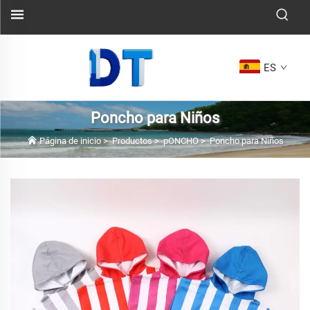
ES
Poncho para Niños
Página de inicio
>
Productos
>
pONCHO
>
Poncho para Niños