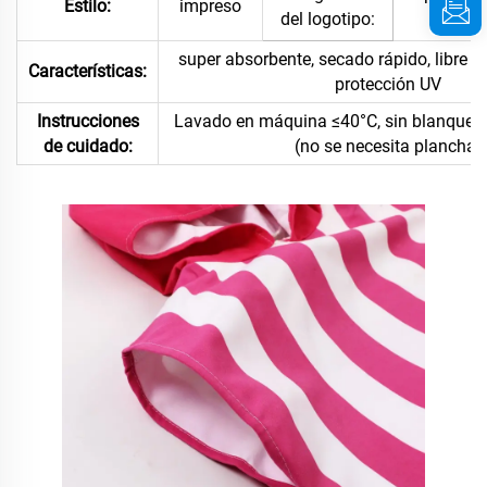
Estilo:
impreso
del logotipo:
están 
super absorbente, secado rápido, libre de
Características:
protección UV
Instrucciones
Lavado en máquina ≤40°C, sin blanquear
de cuidado:
(no se necesita plancha)