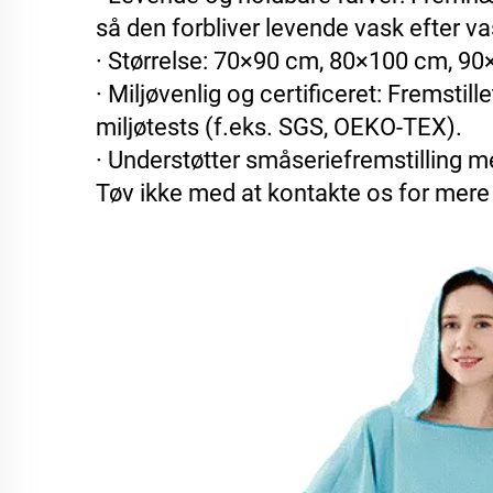
så den forbliver levende vask efter va
· Størrelse: 70×90 cm, 80×100 cm, 9
· Miljøvenlig og certificeret: Fremst
miljøtests (f.eks. SGS, OEKO-TEX).
· Understøtter småseriefremstilling me
Tøv ikke med at kontakte os for mere