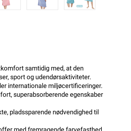
gtkomfort samtidig med, at den
ser, sport og udendørsaktiviteter.
r internationale miljøcertificeringer.
comfort, superabsorberende egenskaber
ekte, pladssparende nødvendighed til
offer med fremragende farvefasthed,