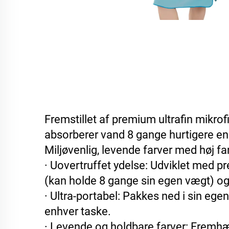
Fremstillet af premium ultrafin mikro
absorberer vand 8 gange hurtigere end 
Miljøvenlig, levende farver med høj fa
· Uovertruffet ydelse: Udviklet med p
(kan holde 8 gange sin egen vægt) og 
· Ultra-portabel: Pakkes ned i sin ege
enhver taske.
· Levende og holdbare farver: Fremh