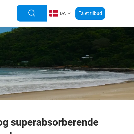
Få et tilbud
DA
 og superabsorberende