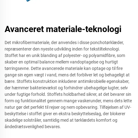
Avanceret materiale-teknologi
Det mikrofibermateriale, der anvendes i disse ponchotørklæder,
repræsenterer den nyeste udvikling inden for tekstilteknologi.
Stoffet har en unik blanding af polyester- og polyamidfibre, som
skaber en optimal balance mellem vandoptagelse og hurtigt
tørringsevne. Dette avancerede materiale kan optage op til fire
gange sin egen vægt i vand, mens det forbliver let og behageligt at
bære. Stoffets konstruktion inkluderer antimikrobielle egenskaber,
der hæmmer bakterievækst og forhindrer ubehagelige lugter, selv
under fugtige forhold. Stoffets holdbarhed sikrer, at det bevarer sin
form og funktionalitet gennem mange vaskerunder, mens dets lette
natur gør det perfekt til rejser og nem opbevaring. Tilføjelsen af UV-
beskyttelse i stoffet giver en ekstra beskyttelseslag, der blokerer
skadelige solstråler, samtidig med at tørklædets komfort og
åndedrætsvenlighed bevares.