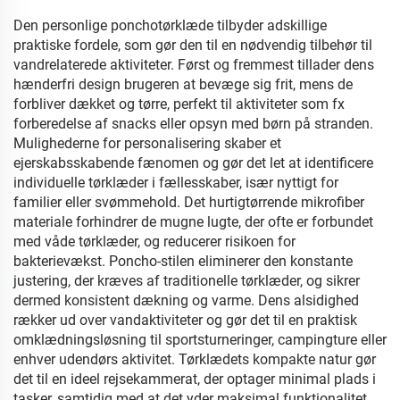
Den personlige ponchotørklæde tilbyder adskillige
praktiske fordele, som gør den til en nødvendig tilbehør til
vandrelaterede aktiviteter. Først og fremmest tillader dens
hænderfri design brugeren at bevæge sig frit, mens de
forbliver dækket og tørre, perfekt til aktiviteter som fx
forberedelse af snacks eller opsyn med børn på stranden.
Mulighederne for personalisering skaber et
ejerskabsskabende fænomen og gør det let at identificere
individuelle tørklæder i fællesskaber, især nyttigt for
familier eller svømmehold. Det hurtigtørrende mikrofiber
materiale forhindrer de mugne lugte, der ofte er forbundet
med våde tørklæder, og reducerer risikoen for
bakterievækst. Poncho-stilen eliminerer den konstante
justering, der kræves af traditionelle tørklæder, og sikrer
dermed konsistent dækning og varme. Dens alsidighed
rækker ud over vandaktiviteter og gør det til en praktisk
omklædningsløsning til sportsturneringer, campingture eller
enhver udendørs aktivitet. Tørklædets kompakte natur gør
det til en ideel rejsekammerat, der optager minimal plads i
tasker, samtidig med at det yder maksimal funktionalitet.