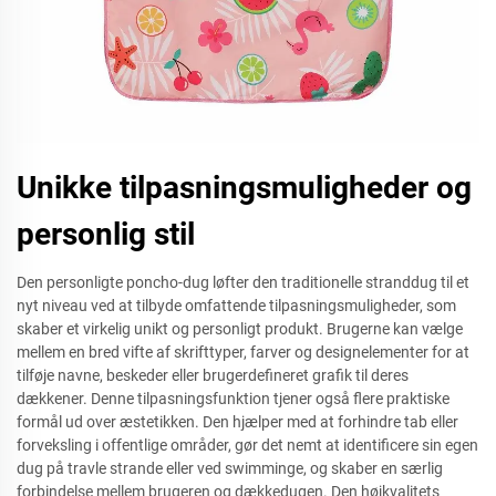
Unikke tilpasningsmuligheder og
personlig stil
Den personligte poncho-dug løfter den traditionelle stranddug til et
nyt niveau ved at tilbyde omfattende tilpasningsmuligheder, som
skaber et virkelig unikt og personligt produkt. Brugerne kan vælge
mellem en bred vifte af skrifttyper, farver og designelementer for at
tilføje navne, beskeder eller brugerdefineret grafik til deres
dækkener. Denne tilpasningsfunktion tjener også flere praktiske
formål ud over æstetikken. Den hjælper med at forhindre tab eller
forveksling i offentlige områder, gør det nemt at identificere sin egen
dug på travle strande eller ved swimminge, og skaber en særlig
forbindelse mellem brugeren og dækkedugen. Den højkvalitets