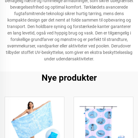
behagelig hætte og rummelige armåbninger, som sikrer ubegrænset
bevægelsesfrihed og optimal komfort. Tørklædets avancerede
fugtafsmitrende teknologi sikrer hurtig tørring, mens dens
kompakte design gør det nemt at folde sammen til opbevaring og
transport. Den holdbare syning og forstærkede kanter garanterer
en lang levetid, også ved hyppig brug og vask. Den er tilgængelig i
forskellige grundfarver og mønstre og er perfekt til strandture,
svømmekurser, vandparker eller aktiviteter ved poolen. Derudover
tilbyder stoffet UV-beskyttelse, som giver en ekstra beskyttelseslag
under udendørsaktiviteter.
Nye produkter