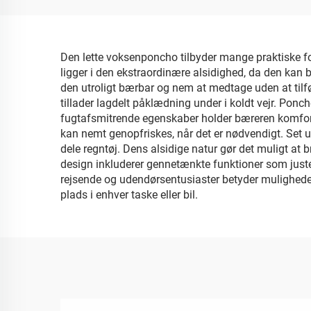
Den lette voksenponcho tilbyder mange praktiske ford
ligger i den ekstraordinære alsidighed, da den kan 
den utroligt bærbar og nem at medtage uden at tilføje
tillader lagdelt påklædning under i koldt vejr. Ponc
fugtafsmitrende egenskaber holder bæreren komfort
kan nemt genopfriskes, når det er nødvendigt. Set u
dele regntøj. Dens alsidige natur gør det muligt at
design inkluderer gennetænkte funktioner som justerb
rejsende og udendørsentusiaster betyder muligheden 
plads i enhver taske eller bil.