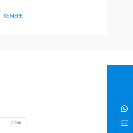
erh
SE MERE
SE 
0/200