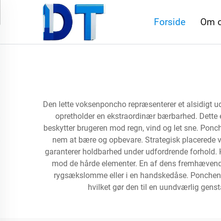
Forside
Om 
Den lette voksenponcho repræsenterer et alsidigt ud
opretholder en ekstraordinær bærbarhed. Dette es
beskytter brugeren mod regn, vind og let sne. Ponch
nem at bære og opbevare. Strategisk placerede
garanterer holdbarhed under udfordrende forhold. H
mod de hårde elementer. En af dens fremhævende 
rygsækslomme eller i en handskedåse. Ponchens a
hvilket gør den til en uundværlig genst