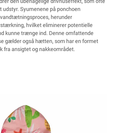
indrer den ubehagelige drivhuseffekt, som ofte
tæt udstyr. Syumenene på ponchoen
vandtætningsproces, herunder
tærkning, hvilket eliminerer potentielle
and kunne trænge ind. Denne omfattende
else gælder også hætten, som har en formet
æk fra ansigtet og nakkeområdet.