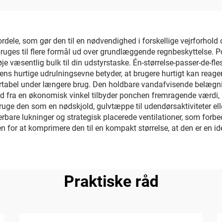
ele, som gør den til en nødvendighed i forskellige vejrforhold og
bruges til flere formål ud over grundlæggende regnbeskyttelse. P
 væsentlig bulk til din udstyrstaske. Én-størrelse-passer-de-fles
hens hurtige udrulningsevne betyder, at brugere hurtigt kan reage
abel under længere brug. Den holdbare vandafvisende belægning
d fra en økonomisk vinkel tilbyder ponchen fremragende værdi, id
 bruge den som en nødskjold, gulvtæppe til udendørsaktiviteter e
are lukninger og strategisk placerede ventilationer, som forbedre
for at komprimere den til en kompakt størrelse, at den er en ide
Praktiske råd