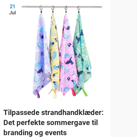
21
2
Jul
Ju
Tilpassede strandhandklæder:
Hva
Det perfekte sommergave til
hån
branding og events
per