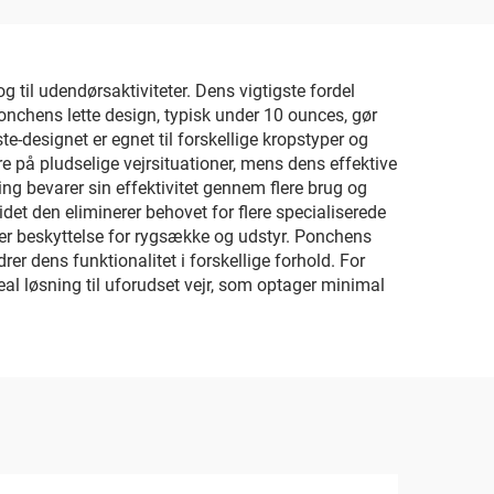
 til udendørsaktiviteter. Dens vigtigste fordel
onchens lette design, typisk under 10 ounces, gør
te-designet er egnet til forskellige kropstyper og
re på pludselige vejrsituationer, mens dens effektive
 bevarer sin effektivitet gennem flere brug og
et den eliminerer behovet for flere specialiserede
ller beskyttelse for rygsække og udstyr. Ponchens
r dens funktionalitet i forskellige forhold. For
al løsning til uforudset vejr, som optager minimal