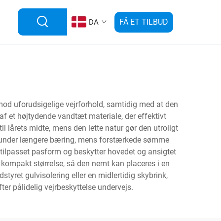
FÅ ET TILBUD
DA
 mod uforudsigelige vejrforhold, samtidig med at den
af et højtydende vandtæt materiale, der effektivt
 lårets midte, mens den lette natur gør den utroligt
g under længere bæring, mens forstærkede sømme
 tilpasset pasform og beskytter hovedet og ansigtet
kompakt størrelse, så den nemt kan placeres i en
ret gulvisolering eller en midlertidig skybrink,
ter pålidelig vejrbeskyttelse undervejs.