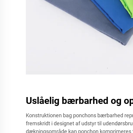
Uslåelig bærbarhed og o
Konstruktionen bag ponchons bærbarhed repr
fremskridt i designet af udstyr til udendørsbr
dækningsområde kan ponchon komprimeres til