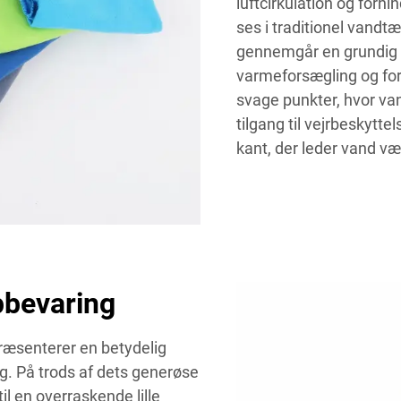
luftcirkulation og forh
ses i traditionel vand
gennemgår en grundig 
varmeforsægling og fors
svage punkter, hvor v
tilgang til vejrbeskytt
kant, der leder vand v
pbevaring
æsenterer en betydelig
ug. På trods af dets generøse
 en overraskende lille