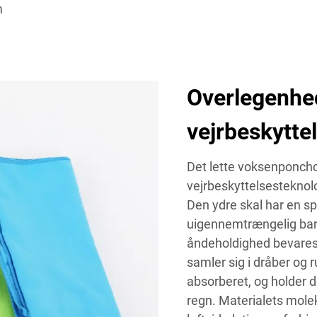
m
Overlegenhed
vejrbeskytte
Det lette voksenponch
vejrbeskyttelsesteknolo
Den ydre skal har en s
uigennemtrængelig bar
åndeholdighed bevares.
samler sig i dråber og ru
absorberet, og holder d
regn. Materialets moleky