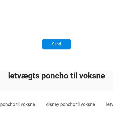
Send
letvægts poncho til voksne
poncho til voksne
disney poncho til voksne
let