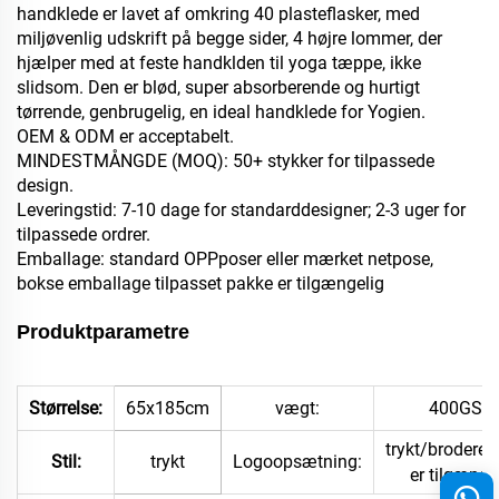
handklede er lavet af omkring 40 plasteflasker, med
miljøvenlig udskrift på begge sider, 4 højre lommer, der
hjælper med at feste handklden til yoga tæppe, ikke
slidsom. Den er blød, super absorberende og hurtigt
tørrende, genbrugelig, en ideal handklede for Yogien.
OEM & ODM er acceptabelt.
MINDESTMÅNGDE (MOQ): 50+ stykker for tilpassede
design.
Leveringstid: 7-10 dage for standarddesigner; 2-3 uger for
tilpassede ordrer.
Emballage: standard OPPposer eller mærket netpose,
bokse emballage
tilpasset pakke er tilgængelig
Produktparametre
Størrelse:
65x185cm
vægt:
400GSM
trykt/broderet
Stil:
trykt
Logoopsætning:
er tilgænge