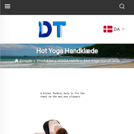
DA
Hot Yoga Handklæde
Forside
>
Produkter
>
YOGA HAVN
>
Hot Yoga Handklæde