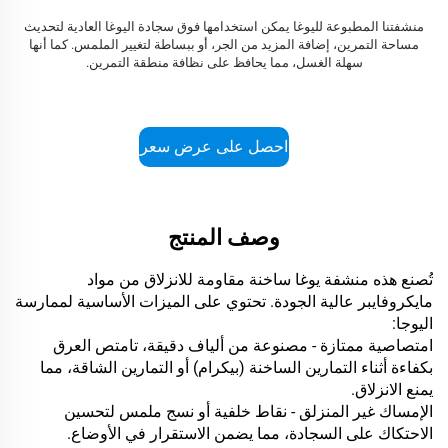
منشفتنا المطبوعة لليوغا يمكن استخدامها فوق سجادة اليوغا العادية لتحديث
مساحة التمرين، إضافة المزيد من الجر، أو ببساطة لتغيير الملمس. كما أنها
سهلة الغسل، مما يحافظ على نظافة منطقة التمرين.
احصل على عرض سعر
وصف المنتج
تُصنع هذه منشفة يوغا ساخنة مقاومة للانزلاق من مواد
مايكروفايبر عالية الجودة. تحتوي على الميزات الأساسية لممارسة
اليوجا:
امتصاصية ممتازة - مصنوعة من ألياف دقيقة، تامتص العرق
بكفاءة أثناء التمارين الساخنة (بيكرام) أو التمارين الشاقة، مما
يمنع الانزلاق.
الإمساك غير المنزلق - نقاط خلفية أو نسج ملمس لتحسين
الاحتكاك على السجادة، مما يضمن الاستقرار في الأوضاع.