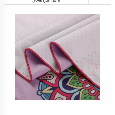
ناعم، غيرользق