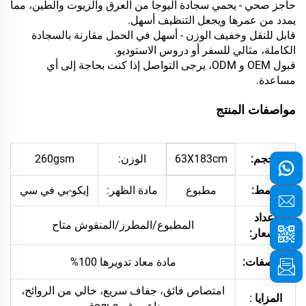
حاجز صحي - يحمي سجادة اليوجا من العرق والزيوت والطين، مما
يمدد من عمرها ويجعل التنظيف أسهل.
قابل للنقل وخفيف الوزن - أسهل في الحمل مقارنة بالسجادة
الكاملة، مثالي للسفر أو دروس الاستوديو.
قبول OEM و ODM، يرجى التواصل إذا كنت بحاجة إلى أي
مساعدة.
مواصفات المنتج
الحجم:
63X183cm
الوزن:
260gsm
النمط:
مطبوع
مادة الظهر:
إيكو-بي في سي
إعداد
المطبوع/المطرز/المنقوش متاح
الشعار:
مواصفات:
مادة معاد تدويرها 100%
امتصاص فائق، جفاف سريع، خالي من الروائح،
:
المزايا